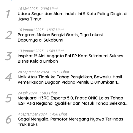
1
14 Mei 2025
2096 Lihat
Udara Segar dan Alam Indah: Ini 5 Kota Paling Dingin di
Jawa Timur
2
16 Januari 2025
1897 Lihat
Program Makan Bergizi Gratis, Tiga Lokasi
Dapurnya di Sukabumi
3
13 Januari 2025
1649 Lihat
Inspiratif!! Aldi Anggota Pol PP Kota Sukabumi Sukses
Bisnis Kelola Limbah
4
28 September 2024
1572 Lihat
Naik Atau Tidak ke Tahap Penyidikan, Bawaslu: Hasil
Pemeriksaan Dugaan Pidana Pemilu Diumumkan 1
Oktober
5
24 Juli 2024
1503 Lihat
Menjuarai H3RO Esports 5.0, Fnatic ONIC Lolos Tahap
IESF Asia Regional Qualifier dan Masuk Tahap Seleknas
PB ESI
6
4 September 2024
1456 Lihat
Gagal Menyalip, Pemotor Meregang Nyawa Terlindas
Truk Boks