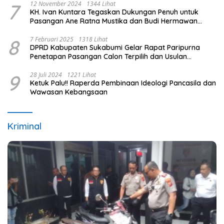
7
12 November 2024
1344 Lihat
KH. Ivan Kuntara Tegaskan Dukungan Penuh untuk
Pasangan Ane Ratna Mustika dan Budi Hermawan
pada Pilkada Purwakarta 2024
8
7 Februari 2025
1318 Lihat
DPRD Kabupaten Sukabumi Gelar Rapat Paripurna
Penetapan Pasangan Calon Terpilih dan Usulan
Pemberhentian Pejabat Eksekutif
9
28 Juli 2024
1221 Lihat
Ketuk Palu!! Raperda Pembinaan Ideologi Pancasila dan
Wawasan Kebangsaan
Kriminal