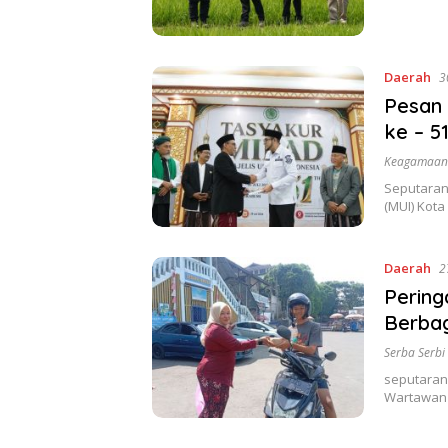
Daerah
3
Pesan 
ke – 5
Keagamaan
Seputarank
(MUI) Kot
Daerah
2
Pering
Berbag
Serba Serbi
seputarank
Wartawan 