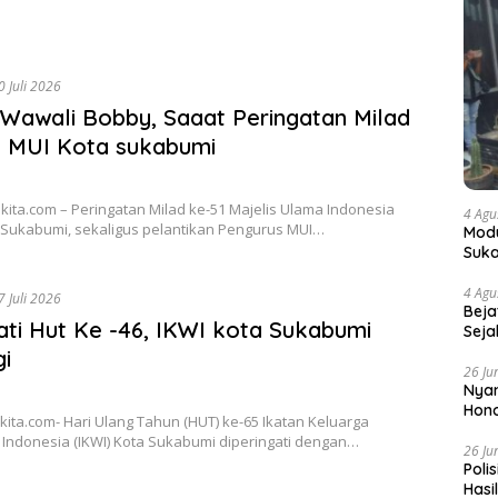
0 Juli 2026
Wawali Bobby, Saaat Peringatan Milad
1 MUI Kota sukabumi
ita.com – Peringatan Milad ke-51 Majelis Ulama Indonesia
4 Agu
a Sukabumi, sekaligus pelantikan Pengurus MUI…
Modu
Suka
4 Agu
7 Juli 2026
Beja
ati Hut Ke -46, IKWI kota Sukabumi
Seja
i
26 Ju
Nyam
Hono
ita.com- Hari Ulang Tahun (HUT) ke-65 Ikatan Keluarga
Indonesia (IKWI) Kota Sukabumi diperingati dengan…
26 Ju
Poli
Hasi