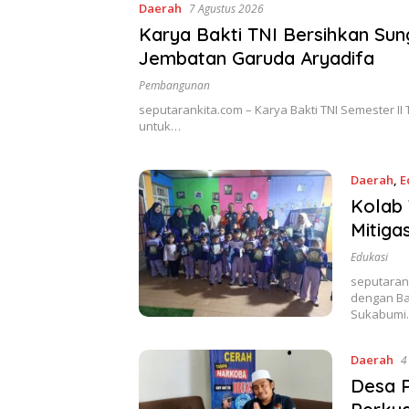
Daerah
7 Agustus 2026
Karya Bakti TNI Bersihkan Sun
Jembatan Garuda Aryadifa
Pembangunan
seputarankita.com – Karya Bakti TNI Semester 
untuk…
Daerah
,
E
Kolab 
Mitiga
Edukasi
seputarank
dengan Ba
Sukabumi
Daerah
4
Desa P