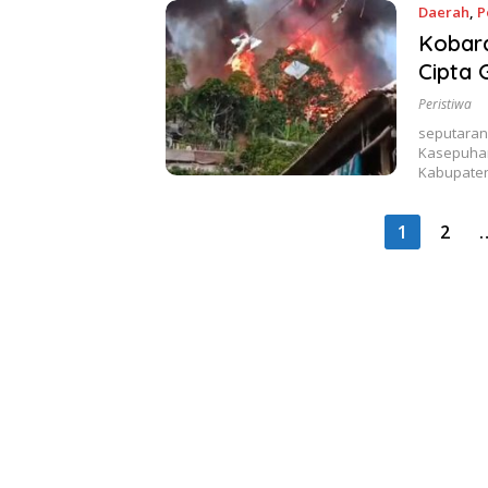
Daerah
,
P
Kobara
Cipta 
Peristiwa
seputaran
Kasepuhan
Kabupate
Paginasi
1
2
pos