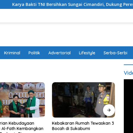
TNI Bersihkan Sungai Cimandiri, Dukung Peresmian Jembatan Ga
Kriminal
Politik
Advertorial
Lifestyle
Serba-Serbi
Vid
rian Kebudayaan
Kebakaran Rumah Tewaskan 3
Sekda
i Al-Fath Kembangkan
Bocah di Sukabumi
Bluep