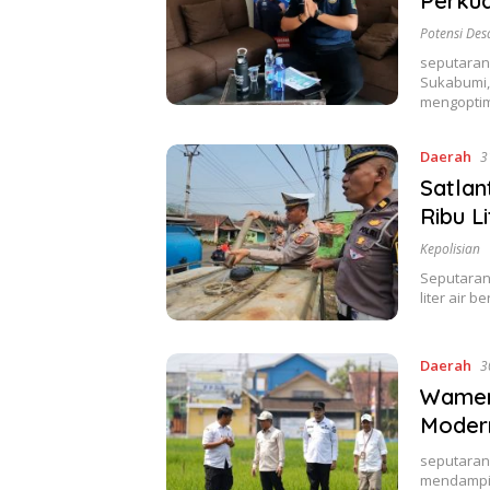
Perku
Potensi Des
seputaran
Sukabumi,
mengoptim
Daerah
3
Satlan
Ribu Li
Kepolisian
Seputaran
liter air 
Daerah
3
Wamenk
Moder
seputaran
mendampin