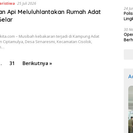
Kep
eristiwa
25 Juli 2026
24 Ju
n Api Meluluhlantakan Rumah Adat
Poli
Gelar
Ling
30 N
Oper
kita.com – Musibah kebakaran terjadi di Kampung Adat
Berh
 Ciptamulya, Desa Sirnaresmi, Kecamatan Cisolok,
n…
…
31
Berikutnya »
A