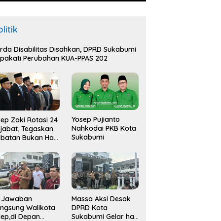
bumi
PELITA untuk Anak Indonesia
K
litik
rda Disabilitas Disahkan, DPRD Sukabumi
pakati Perubahan KUA-PPAS 202
Yosep Pujianto
ep Zaki Rotasi 24
Nahkodai PKB Kota
jabat, Tegaskan
Sukabumi
batan Bukan Hak
api Amana
i Jawaban
Massa Aksi Desak
ngsung Walikota
DPRD Kota
ep,di Depan
Sukabumi Gelar hak