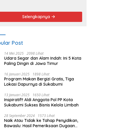
endemo
Angket dan
Pemakzulan
Walikota
Selengkapnya
ular Post
14 Mei 2025
2098 Lihat
Udara Segar dan Alam Indah: Ini 5 Kota
Paling Dingin di Jawa Timur
16 Januari 2025
1898 Lihat
Program Makan Bergizi Gratis, Tiga
Lokasi Dapurnya di Sukabumi
13 Januari 2025
1650 Lihat
Inspiratif!! Aldi Anggota Pol PP Kota
Sukabumi Sukses Bisnis Kelola Limbah
28 September 2024
1573 Lihat
Naik Atau Tidak ke Tahap Penyidikan,
Bawaslu: Hasil Pemeriksaan Dugaan