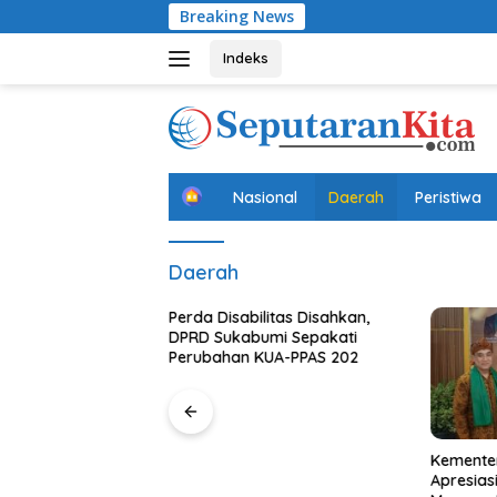
Langsung
Breaking News
Karya Bakti 
ke
konten
Indeks
B
Nasional
Daerah
Peristiwa
e
r
a
Daerah
n
d
a
Perda Disabilitas Disahkan,
DPRD Sukabumi Sepakati
Perubahan KUA-PPAS 202
ndo Melonjak 34,7
Kemente
 Semester I 2026,
Apresias