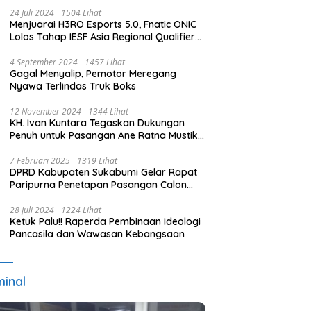
Pidana Pemilu Diumumkan 1 Oktober
24 Juli 2024
1504 Lihat
Menjuarai H3RO Esports 5.0, Fnatic ONIC
Lolos Tahap IESF Asia Regional Qualifier
dan Masuk Tahap Seleknas PB ESI
4 September 2024
1457 Lihat
Gagal Menyalip, Pemotor Meregang
Nyawa Terlindas Truk Boks
12 November 2024
1344 Lihat
KH. Ivan Kuntara Tegaskan Dukungan
Penuh untuk Pasangan Ane Ratna Mustika
dan Budi Hermawan pada Pilkada
Purwakarta 2024
7 Februari 2025
1319 Lihat
DPRD Kabupaten Sukabumi Gelar Rapat
Paripurna Penetapan Pasangan Calon
Terpilih dan Usulan Pemberhentian
Pejabat Eksekutif
28 Juli 2024
1224 Lihat
Ketuk Palu!! Raperda Pembinaan Ideologi
Pancasila dan Wawasan Kebangsaan
minal