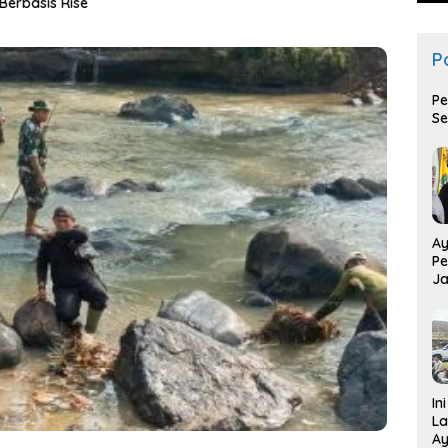
erbasis Rise
Suka
Po
Pe
Se
Ay
Pe
Ja
T
In
La
Ay