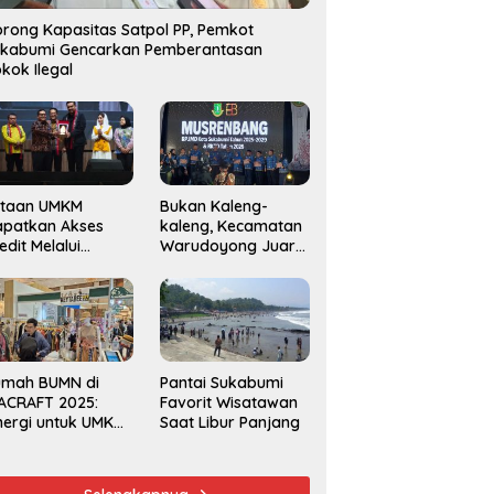
rong Kapasitas Satpol PP, Pemkot
ukabumi Gencarkan Pemberantasan
kok Ilegal
utaan UMKM
Bukan Kaleng-
apatkan Akses
kaleng, Kecamatan
edit Melalui
Warudoyong Juara
njaminan
Kedua di Ajang
amkrindo
Musrenbang
Kecamatan 2025
umah BUMN di
Pantai Sukabumi
ACRAFT 2025:
Favorit Wisatawan
nergi untuk UMKM
Saat Libur Panjang
rdaya Saing
obal