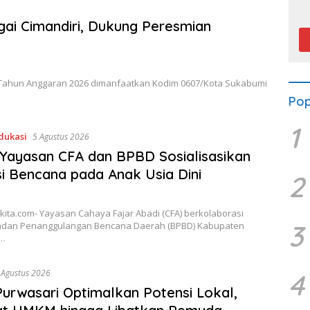
P
gai Cimandiri, Dukung Peresmian
II Tahun Anggaran 2026 dimanfaatkan Kodim 0607/Kota Sukabumi
Pop
1
dukasi
5 Agustus 2026
Yayasan CFA dan BPBD Sosialisasikan
si Bencana pada Anak Usia Dini
2
ita.com- Yayasan Cahaya Fajar Abadi (CFA) berkolaborasi
3
dan Penanggulangan Bencana Daerah (BPBD) Kabupaten
…
 Agustus 2026
4
urwasari Optimalkan Potensi Lokal,