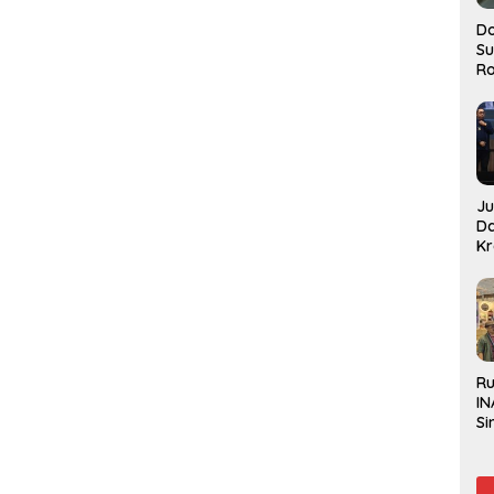
Do
S
Ro
J
D
Kr
Pe
J
R
IN
Si
Be
Gl