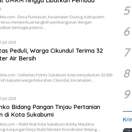
at UMKM hingga Libatkan Pemuda
5
a
kita.com– Desa Purwasari, Kecamatan Cicurug, Kabupaten
 terus memperkuat langkah pembangunan dengan
6
alkan berbagai potensi…
1 Juli 2026
7
tas Peduli, Warga Cikundul Terima 32
ter Air Bersih
8
kita.com– Satlantas Polres Sukabumi Kota menyalurkan 32.000
bersih kepada warga Kelurahan Cikundul, Kecamatan…
9
0 Juli 2026
o Bidang Pangan Tinjau Pertanian
n di Kota Sukabumi
Kri
kita.com – Wakil Wali Kota Sukabumi Bobby Maulana
gi kunjungan kerja Wakil Menteri Koordinator Bidang…