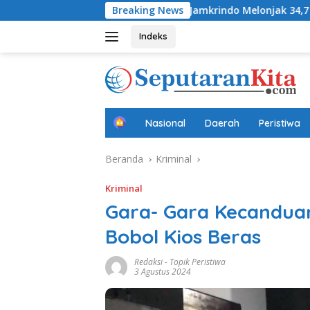
Langsung
ryadifa
Laba Jamkrindo Melonjak 34,7 Persen pada Sem
Breaking News
ke
konten
Indeks
B
Nasional
Daerah
Peristiwa
e
r
Beranda
Kriminal
a
n
d
Kriminal
a
Gara- Gara Kecanduan
Bobol Kios Beras
Redaksi
-
Topik Peristiwa
3 Agustus 2024