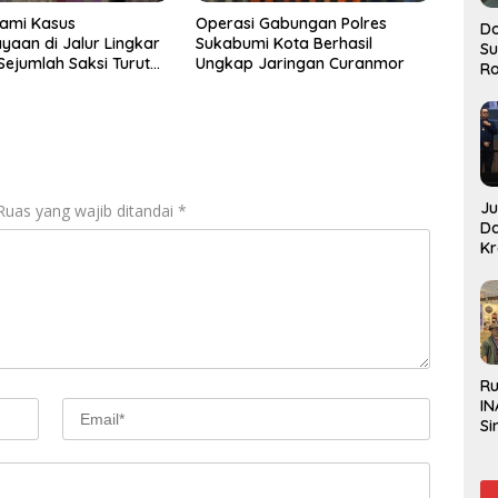
alami Kasus
Operasi Gabungan Polres
Do
yaan di Jalur Lingkar
Sukabumi Kota Berhasil
S
 Sejumlah Saksi Turut
Ungkap Jaringan Curanmor
Ro
a
J
Ruas yang wajib ditandai
*
D
Kr
Pe
J
R
IN
Si
Be
Gl