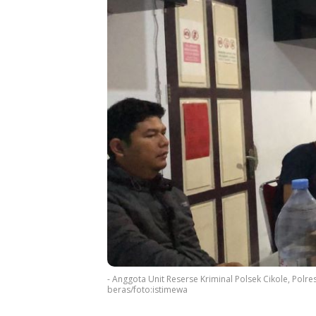
- Anggota Unit Reserse Kriminal Polsek Cikole, Pol
beras/foto:istimewa