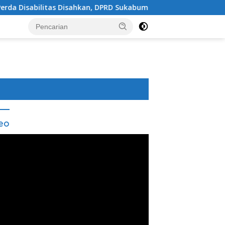
s Disahkan, DPRD Sukabumi Sepakati Perubahan KUA-PPAS 202
eo