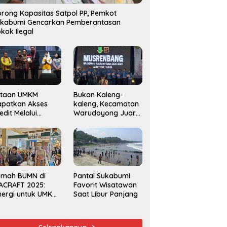
rong Kapasitas Satpol PP, Pemkot
ukabumi Gencarkan Pemberantasan
kok Ilegal
utaan UMKM
Bukan Kaleng-
apatkan Akses
kaleng, Kecamatan
edit Melalui
Warudoyong Juara
njaminan
Kedua di Ajang
amkrindo
Musrenbang
Kecamatan 2025
umah BUMN di
Pantai Sukabumi
ACRAFT 2025:
Favorit Wisatawan
nergi untuk UMKM
Saat Libur Panjang
rdaya Saing
obal