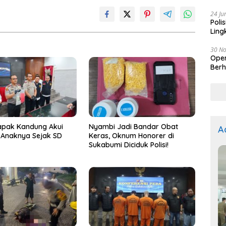
Kep
24 Ju
Poli
Ling
30 N
Oper
Berh
Bapak Kandung Akui
Nyambi Jadi Bandar Obat
A
 Anaknya Sejak SD
Keras, Oknum Honorer di
Sukabumi Diciduk Polisi!