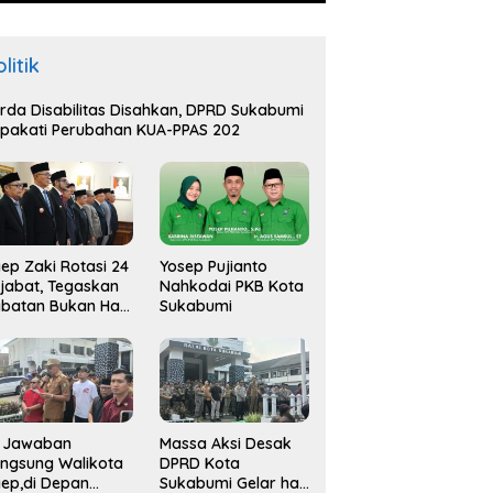
litik
rda Disabilitas Disahkan, DPRD Sukabumi
pakati Perubahan KUA-PPAS 202
ep Zaki Rotasi 24
Yosep Pujianto
jabat, Tegaskan
Nahkodai PKB Kota
batan Bukan Hak
Sukabumi
api Amana
i Jawaban
Massa Aksi Desak
ngsung Walikota
DPRD Kota
ep,di Depan
Sukabumi Gelar hak