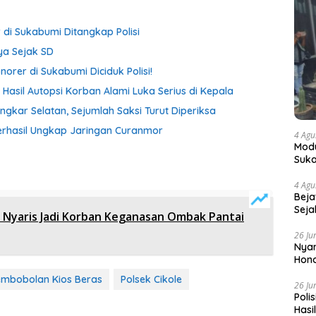
di Sukabumi Ditangkap Polisi
ya Sejak SD
rer di Sukabumi Diciduk Polisi!
 Hasil Autopsi Korban Alami Luka Serius di Kepala
ingkar Selatan, Sejumlah Saksi Turut Diperiksa
erhasil Ungkap Jaringan Curanmor
4 Agu
Modu
Suka
4 Agu
Beja
Seja
a Nyaris Jadi Korban Keganasan Ombak Pantai
26 Ju
Nyam
Hono
embobolan Kios Beras
Polsek Cikole
26 Ju
Poli
Hasi