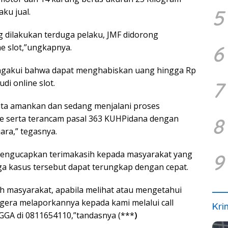
5
ku jual.
 dilakukan terduga pelaku, JMF didorong
6
e slot,”ungkapnya.
 mengakui bahwa dapat menghabiskan uang hingga Rp
7
di online slot.
 kita amankan dan sedang menjalani proses
ole serta terancam pasal 363 KUHPidana dengan
8
ra,” tegasnya.
mengucapkan terimakasih kepada masyarakat yang
9
ga kasus tersebut dapat terungkap dengan cepat.
 masyarakat, apabila melihat atau mengetahui
era melaporkannya kepada kami melalui call
Kri
NGGA di 0811654110,”tandasnya (***
)