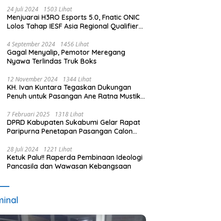
24 Juli 2024
1503 Lihat
Menjuarai H3RO Esports 5.0, Fnatic ONIC
Lolos Tahap IESF Asia Regional Qualifier
dan Masuk Tahap Seleknas PB ESI
4 September 2024
1456 Lihat
Gagal Menyalip, Pemotor Meregang
Nyawa Terlindas Truk Boks
12 November 2024
1344 Lihat
KH. Ivan Kuntara Tegaskan Dukungan
Penuh untuk Pasangan Ane Ratna Mustika
dan Budi Hermawan pada Pilkada
Purwakarta 2024
7 Februari 2025
1318 Lihat
DPRD Kabupaten Sukabumi Gelar Rapat
Paripurna Penetapan Pasangan Calon
Terpilih dan Usulan Pemberhentian
Pejabat Eksekutif
28 Juli 2024
1221 Lihat
Ketuk Palu!! Raperda Pembinaan Ideologi
Pancasila dan Wawasan Kebangsaan
minal