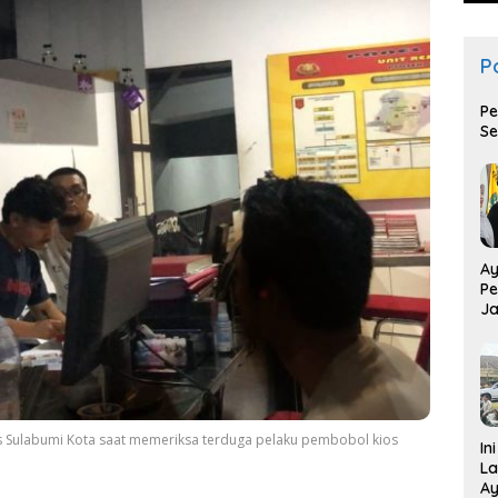
Po
Pe
Se
Ay
Pe
Ja
T
res Sulabumi Kota saat memeriksa terduga pelaku pembobol kios
In
La
Ay