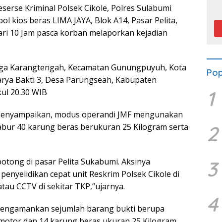
P
erse Kriminal Polsek Cikole, Polres Sulabumi
 kios beras LIMA JAYA, Blok A14, Pasar Pelita,
ri 10 Jam pasca korban melaporkan kejadian
warga Karangtengah, Kecamatan Gunungpuyuh, Kota
Pop
arya Bakti 3, Desa Parungseah, Kabupaten
1
kul 20.30 WIB
 menyampaikan, modus operandi JMF mengunakan
2
abur 40 karung beras berukuran 25 Kilogram serta
tong di pasar Pelita Sukabumi. Aksinya
3
enyelidikan cepat unit Reskrim Polsek Cikole di
au CCTV di sekitar TKP,”ujarnya.
4
l mengamankan sejumlah barang bukti berupa
a motor dan 14 karung beras ukuran 25 Kilogram