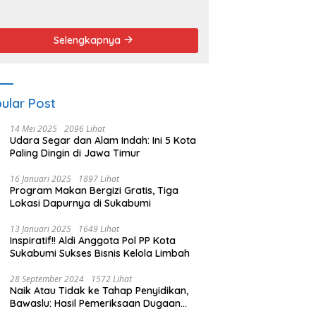
endemo
Angket dan
Pemakzulan
Walikota
Selengkapnya
ular Post
14 Mei 2025
2096 Lihat
Udara Segar dan Alam Indah: Ini 5 Kota
Paling Dingin di Jawa Timur
16 Januari 2025
1897 Lihat
Program Makan Bergizi Gratis, Tiga
Lokasi Dapurnya di Sukabumi
13 Januari 2025
1649 Lihat
Inspiratif!! Aldi Anggota Pol PP Kota
Sukabumi Sukses Bisnis Kelola Limbah
28 September 2024
1572 Lihat
Naik Atau Tidak ke Tahap Penyidikan,
Bawaslu: Hasil Pemeriksaan Dugaan
Pidana Pemilu Diumumkan 1 Oktober