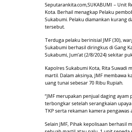
Seputarankita.com,SUKABUMI – Unit Res
Kota. Berhail menagkap Pelaku pembobol
Sukabumi. Pelaku diamankan kurang da
tersebut.
Terduga pelaku berinisial JMF (30), 
Sukabumi berhasil diringkus di Gang K
Sukabumi, Jum’at (2/8/2024) sekitar pu
Kapolres Sukabumi Kota, Rita Suwadi
martil. Dalam aksinya, JMF membawa k
uang tunai sebesar 70 Ribu Rupiah.
“JMF merupakan penjual daging ayam po
terbongkar setelah serangkaian upaya p
TKP serta rekaman kamera pengawas at
Selain JMF, Pihak kepolisaan berhasi
sebuah martil atau palu, 1 unit seped