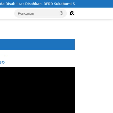
hkan, DPRD Sukabumi Sepakati Perubahan KUA-PPAS 202
eo