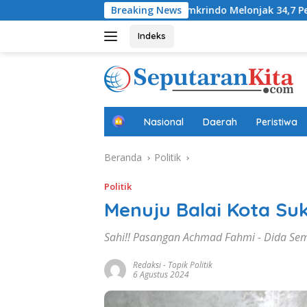
Langsung
fa
Laba Jamkrindo Melonjak 34,7 Persen pada Semester 
Breaking News
ke
konten
Indeks
B
Nasional
Daerah
Peristiwa
e
r
Beranda
Politik
a
n
d
Politik
a
Menuju Balai Kota S
Sahi!! Pasangan Achmad Fahmi - Dida Sem
Redaksi
-
Topik Politik
6 Agustus 2024