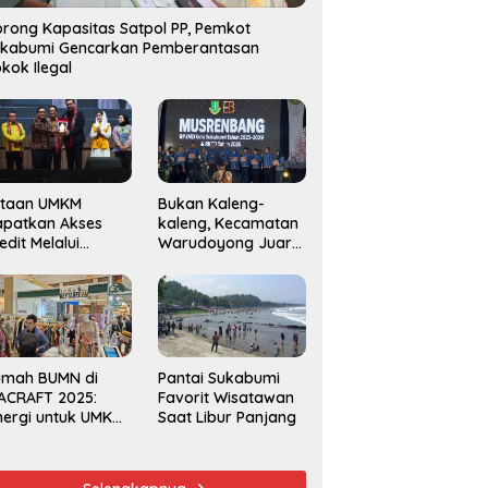
rong Kapasitas Satpol PP, Pemkot
ukabumi Gencarkan Pemberantasan
kok Ilegal
utaan UMKM
Bukan Kaleng-
apatkan Akses
kaleng, Kecamatan
edit Melalui
Warudoyong Juara
njaminan
Kedua di Ajang
amkrindo
Musrenbang
Kecamatan 2025
umah BUMN di
Pantai Sukabumi
ACRAFT 2025:
Favorit Wisatawan
nergi untuk UMKM
Saat Libur Panjang
rdaya Saing
obal