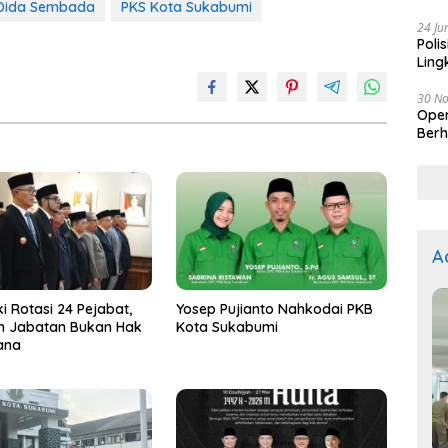
Dida Sembada
PKS Kota Sukabumi
Kep
24 Ju
Poli
Ling
30 N
Oper
Berh
A
i Rotasi 24 Pejabat,
Yosep Pujianto Nahkodai PKB
n Jabatan Bukan Hak
Kota Sukabumi
ana