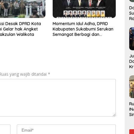
Do
S
Ro
ksi Desak DPRD Kota
Momentum Idul Adha, DPRD
 Gelar hak Angket
Kabupaten Sukabumi Serukan
akzulan Walikota
Semangat Berbagi dan
Persatuan
J
D
Kr
Pe
Ruas yang wajib ditandai
*
J
R
IN
Si
Be
Gl