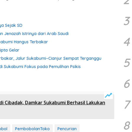
3
ya Sejak SD
n Jenazah Istrinya dari Arab Saudi
4
ukabumi Hangus Terbakar
ipta Gelar
5
 Terbakar, Jalur Sukabumi–Cianjur Sempat Terganggu
i Sukabumi Fokus pada Pemulihan Psikis
6
7
di Cibadak, Damkar Sukabumi Berhasil Lakukan
8
obol
PembobolanToko
Pencurian