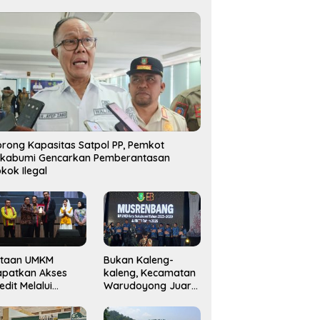
rong Kapasitas Satpol PP, Pemkot
ukabumi Gencarkan Pemberantasan
kok Ilegal
utaan UMKM
Bukan Kaleng-
apatkan Akses
kaleng, Kecamatan
edit Melalui
Warudoyong Juara
njaminan
Kedua di Ajang
amkrindo
Musrenbang