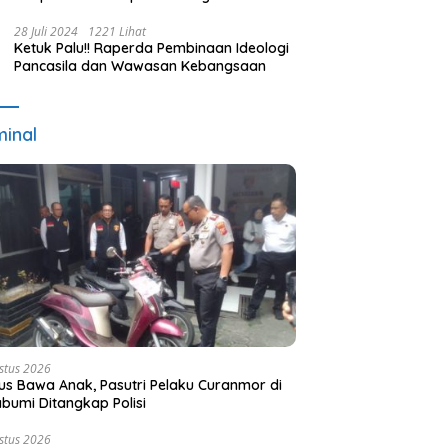
Terpilih dan Usulan Pemberhentian
Pejabat Eksekutif
28 Juli 2024
1221 Lihat
Ketuk Palu!! Raperda Pembinaan Ideologi
Pancasila dan Wawasan Kebangsaan
minal
stus 2026
s Bawa Anak, Pasutri Pelaku Curanmor di
bumi Ditangkap Polisi
stus 2026