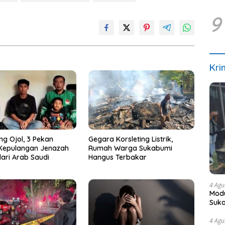
9
Kri
ng Ojol, 3 Pekan
Gegara Korsleting Listrik,
 Kepulangan Jenazah
Rumah Warga Sukabumi
dari Arab Saudi
Hangus Terbakar
4 Agu
Modu
Suka
4 Agu