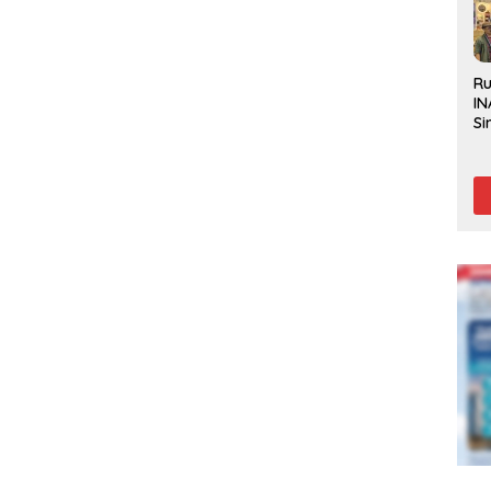
R
IN
Si
Be
Gl