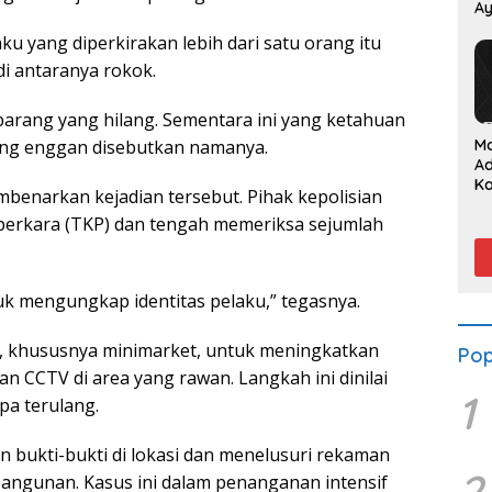
Ay
P
ku yang diperkirakan lebih dari satu orang itu
i antaranya rokok.
barang yang hilang. Sementara ini yang ketahuan
M
ang enggan disebutkan namanya.
A
K
mbenarkan kejadian tersebut. Pihak kepolisian
Su
 perkara (TKP) dan tengah memeriksa sejumlah
S
da
tuk mengungkap identitas pelaku,” tegasnya.
a, khususnya minimarket, untuk meningkatkan
Pop
 CCTV di area yang rawan. Langkah ini dinilai
1
pa terulang.
n bukti-bukti di lokasi dan menelusuri rekaman
2
bangunan. Kasus ini dalam penanganan intensif