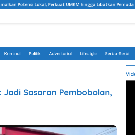
okal, Perkuat UMKM hingga Libatkan Pemuda
Modus Baw
Kriminal
Politik
Advertorial
Lifestyle
Serba-Serbi
Vid
k Jadi Sasaran Pembobolan,