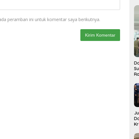
ada peramban ini untuk komentar saya berikutnya.
Do
S
Ro
J
D
Kr
Pe
J