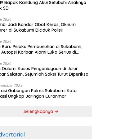
t!! Bapak Kandung Akui Setubuhi Anaknya
k SD
ni 2026
bi Jadi Bandar Obat Keras, Oknum
rer di Sukabumi Diciduk Polisi!
ni 2026
si Buru Pelaku Pembunuhan di Sukabumi,
l Autopsi Korban Alami Luka Serius di
ala
ni 2026
si Dalami Kasus Penganiayaan di Jalur
kar Selatan, Sejumlah Saksi Turut Diperiksa
ovember 2025
asi Gabungan Polres Sukabumi Kota
asil Ungkap Jaringan Curanmor
Selengkapnya
dvertorial