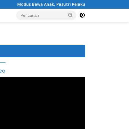
a Anak, Pasutri Pelaku Curanmor di Sukabumi Ditangkap Polis
eo