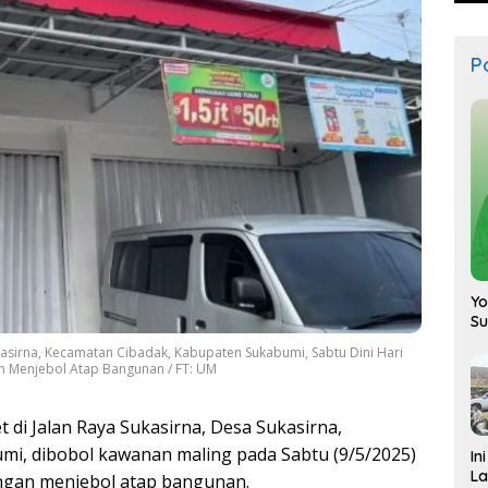
Po
Yo
S
kasirna, Kecamatan Cibadak, Kabupaten Sukabumi, Sabtu Dini Hari
n Menjebol Atap Bangunan / FT: UM
 di Jalan Raya Sukasirna, Desa Sukasirna,
i, dibobol kawanan maling pada Sabtu (9/5/2025)
In
La
engan menjebol atap bangunan.