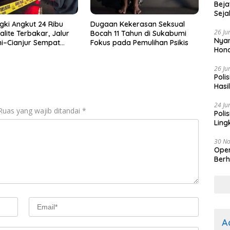
Beja
Seja
gki Angkut 24 Ribu
Dugaan Kekerasan Seksual
26 Ju
talite Terbakar, Jalur
Bocah 11 Tahun di Sukabumi
Nyam
i–Cianjur Sempat
Fokus pada Pemulihan Psikis
Hono
gu
26 Ju
Poli
Hasi
Kep
24 Ju
Ruas yang wajib ditandai
*
Poli
Ling
30 N
Oper
Berh
A