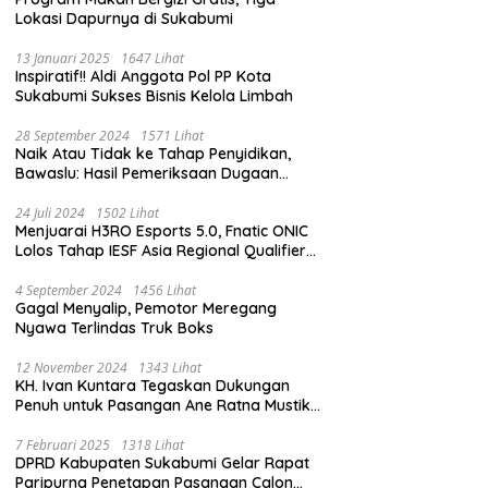
Lokasi Dapurnya di Sukabumi
13 Januari 2025
1647 Lihat
Inspiratif!! Aldi Anggota Pol PP Kota
Sukabumi Sukses Bisnis Kelola Limbah
28 September 2024
1571 Lihat
Naik Atau Tidak ke Tahap Penyidikan,
Bawaslu: Hasil Pemeriksaan Dugaan
Pidana Pemilu Diumumkan 1 Oktober
24 Juli 2024
1502 Lihat
Menjuarai H3RO Esports 5.0, Fnatic ONIC
Lolos Tahap IESF Asia Regional Qualifier
dan Masuk Tahap Seleknas PB ESI
4 September 2024
1456 Lihat
Gagal Menyalip, Pemotor Meregang
Nyawa Terlindas Truk Boks
12 November 2024
1343 Lihat
KH. Ivan Kuntara Tegaskan Dukungan
Penuh untuk Pasangan Ane Ratna Mustika
dan Budi Hermawan pada Pilkada
Purwakarta 2024
7 Februari 2025
1318 Lihat
DPRD Kabupaten Sukabumi Gelar Rapat
Paripurna Penetapan Pasangan Calon