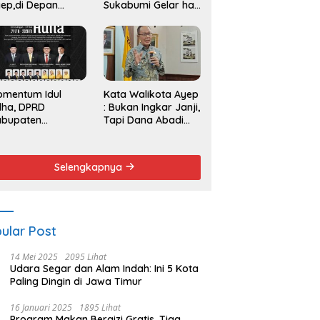
ep,di Depan
Sukabumi Gelar hak
endemo
Angket dan
Pemakzulan
Walikota
omentum Idul
Kata Walikota Ayep
dha, DPRD
: Bukan Ingkar Janji,
abupaten
Tapi Dana Abadi
kabumi Serukan
Sulit Diwujudkan
emangat Berbagi
n Persatuan
Selengkapnya
ular Post
14 Mei 2025
2095 Lihat
Udara Segar dan Alam Indah: Ini 5 Kota
Paling Dingin di Jawa Timur
16 Januari 2025
1895 Lihat
Program Makan Bergizi Gratis, Tiga