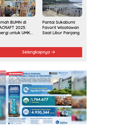
Kecamatan 2025
umah BUMN di
Pantai Sukabumi
ACRAFT 2025:
Favorit Wisatawan
nergi untuk UMKM
Saat Libur Panjang
rdaya Saing
obal
Selengkapnya