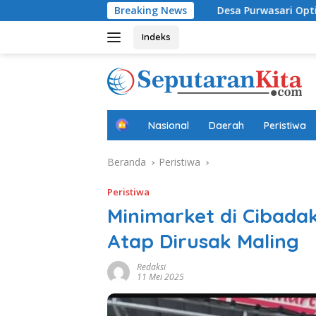
Langsung
a Anak Usia Dini
Breaking News
Desa Purwasari Optimalkan Potensi L
ke
konten
Indeks
B
Nasional
Daerah
Peristiwa
e
r
Beranda
Peristiwa
a
n
d
Peristiwa
a
Minimarket di Cibada
Atap Dirusak Maling
Redaksi
11 Mei 2025