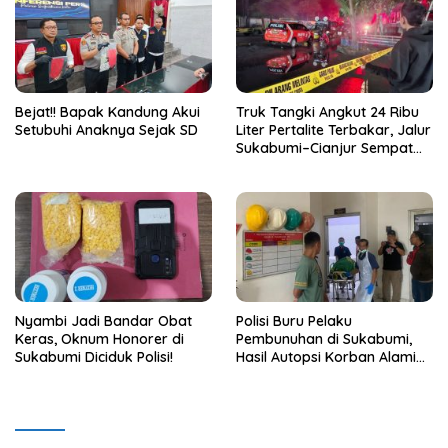
Bejat!! Bapak Kandung Akui
Truk Tangki Angkut 24 Ribu
Setubuhi Anaknya Sejak SD
Liter Pertalite Terbakar, Jalur
Sukabumi–Cianjur Sempat
Terganggu
Nyambi Jadi Bandar Obat
Polisi Buru Pelaku
Keras, Oknum Honorer di
Pembunuhan di Sukabumi,
Sukabumi Diciduk Polisi!
Hasil Autopsi Korban Alami
Luka Serius di Kepala