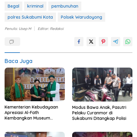
Begal
kriminal
pembunuhan
polres Sukabumi Kota
Polsek Warudoyong
Penulis: Usep M
Editor: Redaksi
Baca Juga
Kementerian Kebudayaan
Modus Bawa Anak, Pasutri
Apresiasi Al-Fath
Pelaku Curanmor di
Kembangkan Museum
Sukabumi Ditangkap Polisi
Berbasis Rise