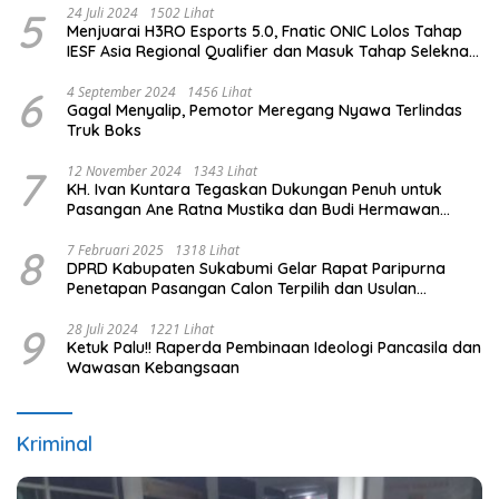
5
24 Juli 2024
1502 Lihat
Menjuarai H3RO Esports 5.0, Fnatic ONIC Lolos Tahap
IESF Asia Regional Qualifier dan Masuk Tahap Seleknas
PB ESI
6
4 September 2024
1456 Lihat
Gagal Menyalip, Pemotor Meregang Nyawa Terlindas
Truk Boks
7
12 November 2024
1343 Lihat
KH. Ivan Kuntara Tegaskan Dukungan Penuh untuk
Pasangan Ane Ratna Mustika dan Budi Hermawan
pada Pilkada Purwakarta 2024
8
7 Februari 2025
1318 Lihat
DPRD Kabupaten Sukabumi Gelar Rapat Paripurna
Penetapan Pasangan Calon Terpilih dan Usulan
Pemberhentian Pejabat Eksekutif
9
28 Juli 2024
1221 Lihat
Ketuk Palu!! Raperda Pembinaan Ideologi Pancasila dan
Wawasan Kebangsaan
Kriminal