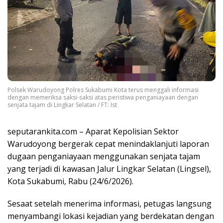
Polsek Warudoyong Polres Sukabumi Kota terus menggali informasi
dengan memeriksa saksi-saksi atas peristiwa penganiayaan dengan
senjata tajam di Lingkar Selatan / FT: Ist
seputarankita.com – Aparat Kepolisian Sektor
Warudoyong bergerak cepat menindaklanjuti laporan
dugaan penganiayaan menggunakan senjata tajam
yang terjadi di kawasan Jalur Lingkar Selatan (Lingsel),
Kota Sukabumi, Rabu (24/6/2026).
Sesaat setelah menerima informasi, petugas langsung
menyambangi lokasi kejadian yang berdekatan dengan