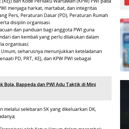
tik (KEJ) dan Kode Perilaku Wartawan (KPW) PWI pada
WI menjaga harkat, martabat, dan integritas
ng Pers, Peraturan Dasar (PD), Peraturan Rumah
rta disiplin organisasi.
acuan dan panduan bagi anggota PWI guna
ndari dan kembali yang perlu dilakukan dalam
a organisasi;
a Umum, seharusnya menunjukkan keteladanan
naati PD, PRT, KEJ, dan KPW PWI sebagai
k Bola, Bappeda dan PWI Adu Taktik di Mini
n melalui selebaran SK yang dikeluarkan DK,
adanya;