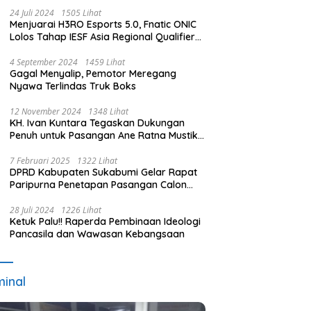
24 Juli 2024
1505 Lihat
Menjuarai H3RO Esports 5.0, Fnatic ONIC
Lolos Tahap IESF Asia Regional Qualifier
dan Masuk Tahap Seleknas PB ESI
4 September 2024
1459 Lihat
Gagal Menyalip, Pemotor Meregang
Nyawa Terlindas Truk Boks
12 November 2024
1348 Lihat
KH. Ivan Kuntara Tegaskan Dukungan
Penuh untuk Pasangan Ane Ratna Mustika
dan Budi Hermawan pada Pilkada
Purwakarta 2024
7 Februari 2025
1322 Lihat
DPRD Kabupaten Sukabumi Gelar Rapat
Paripurna Penetapan Pasangan Calon
Terpilih dan Usulan Pemberhentian
Pejabat Eksekutif
28 Juli 2024
1226 Lihat
Ketuk Palu!! Raperda Pembinaan Ideologi
Pancasila dan Wawasan Kebangsaan
minal