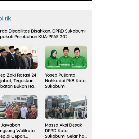
litik
rda Disabilitas Disahkan, DPRD Sukabumi
pakati Perubahan KUA-PPAS 202
ep Zaki Rotasi 24
Yosep Pujianto
jabat, Tegaskan
Nahkodai PKB Kota
batan Bukan Hak
Sukabumi
api Amana
i Jawaban
Massa Aksi Desak
ngsung Walikota
DPRD Kota
ep,di Depan
Sukabumi Gelar hak