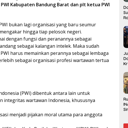
 PWI Kabupaten Bandung Barat dan plt ketua PWI
Do
S
Ro
 PWI bukan lagi organisasi yang baru seumur
mengakar hingga tiap pelosok negeri.
ai dengan fungsi dan peranannya sebagai
pandang sebagai kalangan intelek. Maka sudah
si PWI harus memainkan perannya sebagai lembaga
J
D
lebih sebagai organisasi profesi wartawan tertua
Kr
Pe
J
donesia (PWI) dibentuk antara lain untuk
R
n integritas wartawan Indonesia, khususnya
IN
Si
sasi menjadi pijakan moral utama para anggota
Be
Gl