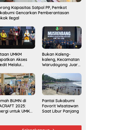
rong Kapasitas Satpol PP, Pemkot
ukabumi Gencarkan Pemberantasan
kok Ilegal
utaan UMKM
Bukan Kaleng-
apatkan Akses
kaleng, Kecamatan
edit Melalui
Warudoyong Juara
njaminan
Kedua di Ajang
amkrindo
Musrenbang
Kecamatan 2025
umah BUMN di
Pantai Sukabumi
ACRAFT 2025:
Favorit Wisatawan
nergi untuk UMKM
Saat Libur Panjang
rdaya Saing
obal