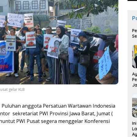
Po
Pe
Se
Ay
Pe
Ja
usat gelar KLB
T
 Puluhan anggota Persatuan Wartawan Indonesia
tor sekretariat PWI Provinsi Jawa Barat, Jumat (
nuntut PWI Pusat segera menggelar Konferensi
In
La
Ay