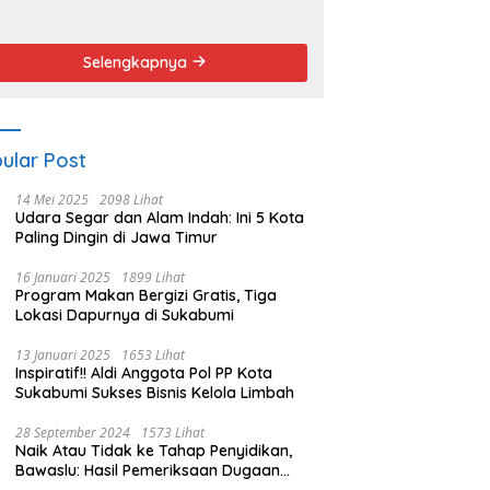
endemo
Angket dan
Pemakzulan
Walikota
Selengkapnya
ular Post
14 Mei 2025
2098 Lihat
Udara Segar dan Alam Indah: Ini 5 Kota
Paling Dingin di Jawa Timur
16 Januari 2025
1899 Lihat
Program Makan Bergizi Gratis, Tiga
Lokasi Dapurnya di Sukabumi
13 Januari 2025
1653 Lihat
Inspiratif!! Aldi Anggota Pol PP Kota
Sukabumi Sukses Bisnis Kelola Limbah
28 September 2024
1573 Lihat
Naik Atau Tidak ke Tahap Penyidikan,
Bawaslu: Hasil Pemeriksaan Dugaan
Pidana Pemilu Diumumkan 1 Oktober