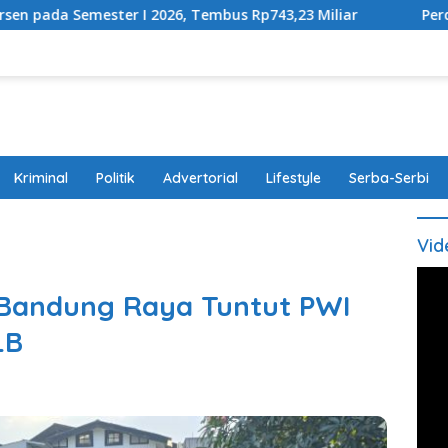
026, Tembus Rp743,23 Miliar
Perda Disabilitas Disahk
Kriminal
Politik
Advertorial
Lifestyle
Serba-Serbi
Vid
-Bandung Raya Tuntut PWI
LB