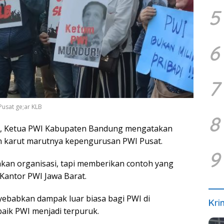
5
6
7
Pusat ge;ar KLB
8
, Ketua PWI Kabupaten Bandung mengatakan
n karut marutnya kepengurusan PWI Pusat.
9
kan organisasi, tapi memberikan contoh yang
i Kantor PWI Jawa Barat.
nyebabkan dampak luar biasa bagi PWI di
Kri
ik PWI menjadi terpuruk.