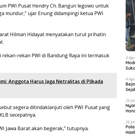
mum PWI Pusat Hendry Ch. Bangun legowo untuk
ga mundur,” ujar Enung didampingi ketua PWI
arat Hilman Hidayat menyatakan turut prihatin
t.
i rekan-rekan PWI di Bandung Raya ini termasuk
4 Agu
Modu
Suka
4 Agu
i: Anggota Harus Jaga Netralitas di Pilkada
Beja
Seja
26 Ju
Nyam
ebut segera ditindaklanjuti oleh PWI Pusat yang
Hono
KLB secepatnya.
26 Ju
Poli
 PWI Jawa Barat akan begerak,” tutupnya.
Hasi