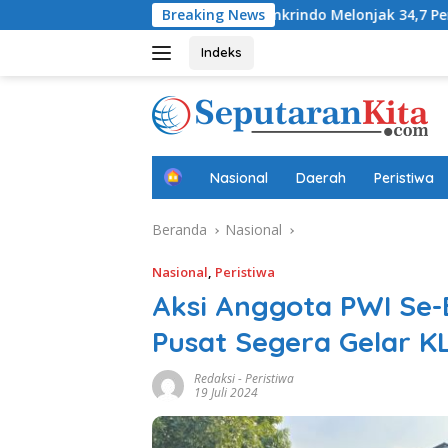
Langsung
Laba Jamkrindo Melonjak 34,7 Persen pada Semester I 2
Breaking News
ke
konten
Indeks
B
Nasional
Daerah
Peristiwa
e
r
Beranda
Nasional
a
n
d
Nasional
,
Peristiwa
a
Aksi Anggota PWI Se
Pusat Segera Gelar K
Redaksi
-
Peristiwa
19 Juli 2024