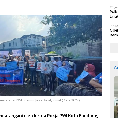
Kep
24 Ju
Poli
Ling
30 N
Oper
Berh
A
kretariat PWI Provinsi Jawa Barat, Jumat ( 19/7/2024).
tandatangani oleh ketua Pokja PWI Kota Bandung,