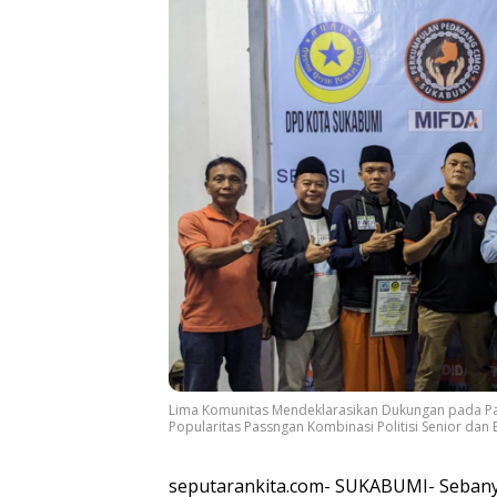
Lima Komunitas Mendeklarasikan Dukungan pada P
Popularitas Passngan Kombinasi Politisi Senior dan
seputarankita.com- SUKABUMI- Seban