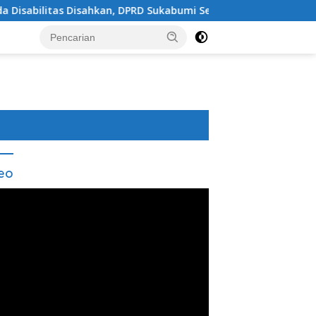
ahkan, DPRD Sukabumi Sepakati Perubahan KUA-PPAS 202
eo