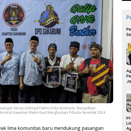
Po
Pe
Se
Ay
Pe
Ja
T
asangan Serasi Achmad Fahmi-Dida Sembada. Menjadikan
 Birokrat Kawakan Makin Kuat Menghadapi Pilkada Serentak 2024
In
La
yak lima komunitas baru mendukung pasangan
Ay