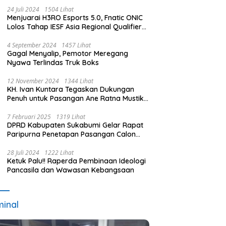
24 Juli 2024
1504 Lihat
Menjuarai H3RO Esports 5.0, Fnatic ONIC
Lolos Tahap IESF Asia Regional Qualifier
dan Masuk Tahap Seleknas PB ESI
4 September 2024
1457 Lihat
Gagal Menyalip, Pemotor Meregang
Nyawa Terlindas Truk Boks
12 November 2024
1344 Lihat
KH. Ivan Kuntara Tegaskan Dukungan
Penuh untuk Pasangan Ane Ratna Mustika
dan Budi Hermawan pada Pilkada
Purwakarta 2024
7 Februari 2025
1319 Lihat
DPRD Kabupaten Sukabumi Gelar Rapat
Paripurna Penetapan Pasangan Calon
Terpilih dan Usulan Pemberhentian
Pejabat Eksekutif
28 Juli 2024
1222 Lihat
Ketuk Palu!! Raperda Pembinaan Ideologi
Pancasila dan Wawasan Kebangsaan
minal