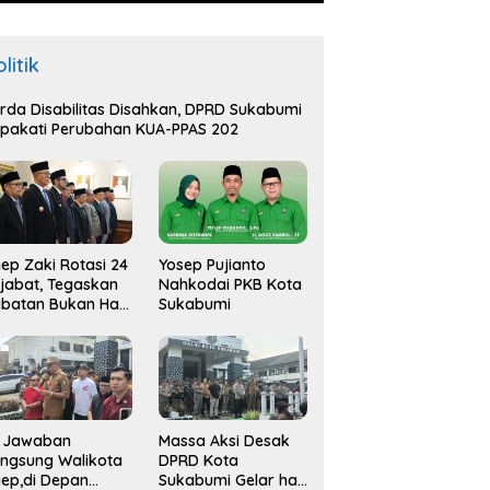
litik
rda Disabilitas Disahkan, DPRD Sukabumi
pakati Perubahan KUA-PPAS 202
ep Zaki Rotasi 24
Yosep Pujianto
jabat, Tegaskan
Nahkodai PKB Kota
batan Bukan Hak
Sukabumi
api Amana
i Jawaban
Massa Aksi Desak
ngsung Walikota
DPRD Kota
ep,di Depan
Sukabumi Gelar hak