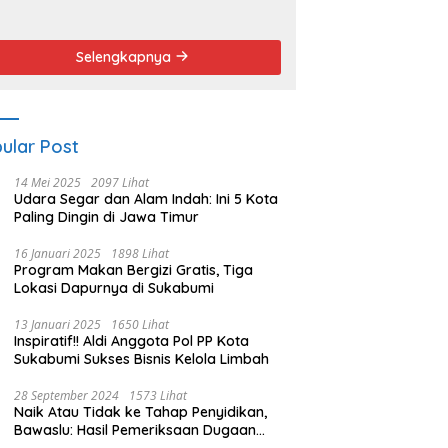
endemo
Angket dan
Pemakzulan
Walikota
Selengkapnya
ular Post
14 Mei 2025
2097 Lihat
Udara Segar dan Alam Indah: Ini 5 Kota
Paling Dingin di Jawa Timur
16 Januari 2025
1898 Lihat
Program Makan Bergizi Gratis, Tiga
Lokasi Dapurnya di Sukabumi
13 Januari 2025
1650 Lihat
Inspiratif!! Aldi Anggota Pol PP Kota
Sukabumi Sukses Bisnis Kelola Limbah
28 September 2024
1573 Lihat
Naik Atau Tidak ke Tahap Penyidikan,
Bawaslu: Hasil Pemeriksaan Dugaan
Pidana Pemilu Diumumkan 1 Oktober