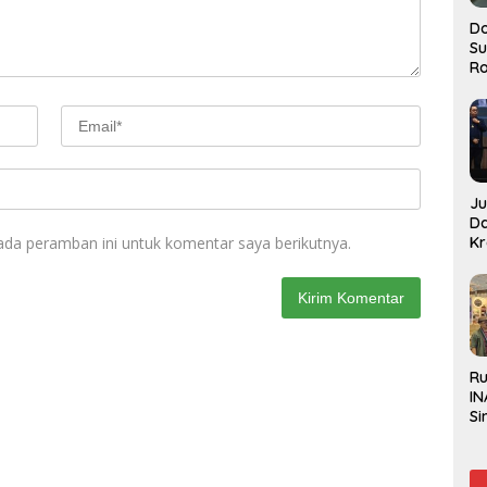
Do
S
Ro
J
D
ada peramban ini untuk komentar saya berikutnya.
Kr
Pe
J
R
IN
Si
Be
Gl