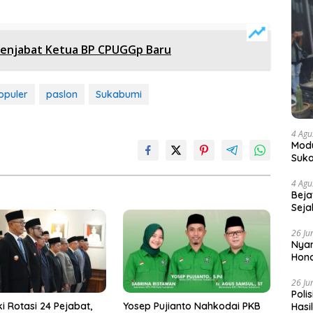
enjabat Ketua BP CPUGGp Baru
opuler
paslon
Sukabumi
4 Agu
Modu
Suka
4 Agu
Beja
Seja
26 Ju
Nyam
Hono
26 Ju
Poli
i Rotasi 24 Pejabat,
Yosep Pujianto Nahkodai PKB
Hasi