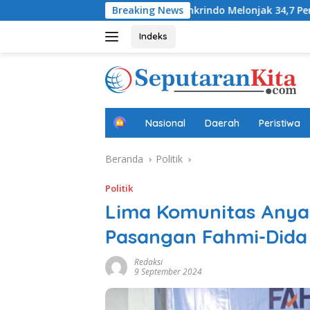
Langsung
ifa
Laba Jamkrindo Melonjak 34,7 Persen pada Semester
Breaking News
ke
konten
Indeks
B
Nasional
Daerah
Peristiwa
e
r
Beranda
Politik
a
n
d
Politik
a
Lima Komunitas Anya
Pasangan Fahmi-Dida
Redaksi
9 September 2024