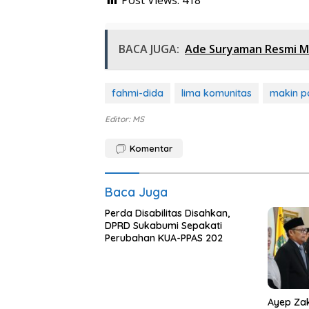
Post Views:
418
BACA JUGA:
Ade Suryaman Resmi M
fahmi-dida
lima komunitas
makin p
Editor: MS
Komentar
Baca Juga
Perda Disabilitas Disahkan,
DPRD Sukabumi Sepakati
Perubahan KUA-PPAS 202
Ayep Zak