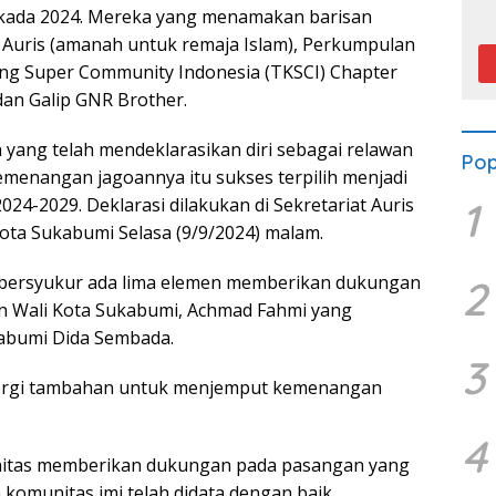
P
kada 2024. Mereka yang menamakan barisan
 Auris (amanah untuk remaja Islam), Perkumpulan
ng Super Community Indonesia (TKSCI) Chapter
an Galip GNR Brother.
yang telah mendeklarasikan diri sebagai relawan
Pop
menangan jagoannya itu sukses terpilih menjadi
1
024-2029. Deklarasi dilakukan di Sekretariat Auris
Kota Sukabumi Selasa (9/9/2024) malam.
ersyukur ada lima elemen memberikan dukungan
2
on Wali Kota Sukabumi, Achmad Fahmi yang
kabumi Dida Sembada.
3
nergi tambahan untuk menjemput kemenangan
4
nitas memberikan dukungan pada pasangan yang
komunitas imi telah didata dengan baik.