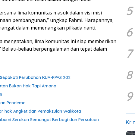
5
ersama lima komunitas masuk dalam visi misi
anaan pembangunan,” ungkap Fahmi. Harapannya,
6
mangat dalam memenangkan pilkada nanti.
ta mengatakan, lima komunitas ini siap memberikan
 Beliau-beliau berpengalaman dan tepat dalam
7
8
i Sepakati Perubahan KUA-PPAS 202
batan Bukan Hak Tapi Amana
9
i
epan Pendemo
ar hak Angket dan Pemakzulan Walikota
abumi Serukan Semangat Berbagi dan Persatuan
Kri