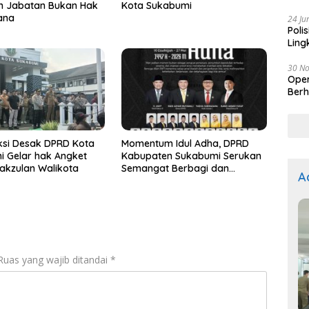
n Jabatan Bukan Hak
Kota Sukabumi
Kep
ana
24 Ju
Poli
Ling
30 N
Oper
Berh
ksi Desak DPRD Kota
Momentum Idul Adha, DPRD
 Gelar hak Angket
Kabupaten Sukabumi Serukan
akzulan Walikota
Semangat Berbagi dan
A
Persatuan
Ruas yang wajib ditandai
*