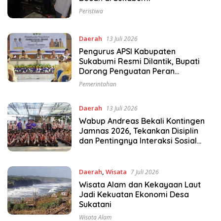
Peristiwa
Daerah
13 Juli 2026
Pengurus APSI Kabupaten
Sukabumi Resmi Dilantik, Bupati
Dorong Penguatan Peran
Pengawas Sekolah
Pemerintahan
Daerah
13 Juli 2026
Wabup Andreas Bekali Kontingen
Jamnas 2026, Tekankan Disiplin
dan Pentingnya Interaksi Sosial
Lewat Pramuka
Daerah
,
Wisata
7 Juli 2026
Wisata Alam dan Kekayaan Laut
Jadi Kekuatan Ekonomi Desa
Sukatani
Wisata Alam