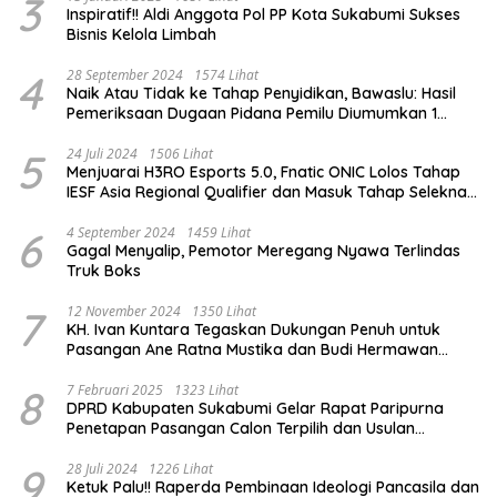
3
Inspiratif!! Aldi Anggota Pol PP Kota Sukabumi Sukses
Bisnis Kelola Limbah
4
28 September 2024
1574 Lihat
Naik Atau Tidak ke Tahap Penyidikan, Bawaslu: Hasil
Pemeriksaan Dugaan Pidana Pemilu Diumumkan 1
Oktober
5
24 Juli 2024
1506 Lihat
Menjuarai H3RO Esports 5.0, Fnatic ONIC Lolos Tahap
IESF Asia Regional Qualifier dan Masuk Tahap Seleknas
PB ESI
6
4 September 2024
1459 Lihat
Gagal Menyalip, Pemotor Meregang Nyawa Terlindas
Truk Boks
7
12 November 2024
1350 Lihat
KH. Ivan Kuntara Tegaskan Dukungan Penuh untuk
Pasangan Ane Ratna Mustika dan Budi Hermawan
pada Pilkada Purwakarta 2024
8
7 Februari 2025
1323 Lihat
DPRD Kabupaten Sukabumi Gelar Rapat Paripurna
Penetapan Pasangan Calon Terpilih dan Usulan
Pemberhentian Pejabat Eksekutif
9
28 Juli 2024
1226 Lihat
Ketuk Palu!! Raperda Pembinaan Ideologi Pancasila dan