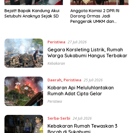
Bejat!! Bapak Kandung Akui
Anggota Komisi 2 DPR RI
Setubuhi Anaknya Sejak SD
Dorong Ormas Jadi
Penggerak UMKM dan
Ekonomi Kerakyatan
Peristiwa
27 Juli 2026
Gegara Korsleting Listrik, Rumah
Warga Sukabumi Hangus Terbakar
Kebakaran
Daerah
,
Peristiwa
25 Juli 2026
Kobaran Api Meluluhlantakan
Rumah Adat Cipta Gelar
Peristiwa
Serba-Serbi
24 Juli 2026
Kebakaran Rumah Tewaskan 3
Bocah di Sukabumi