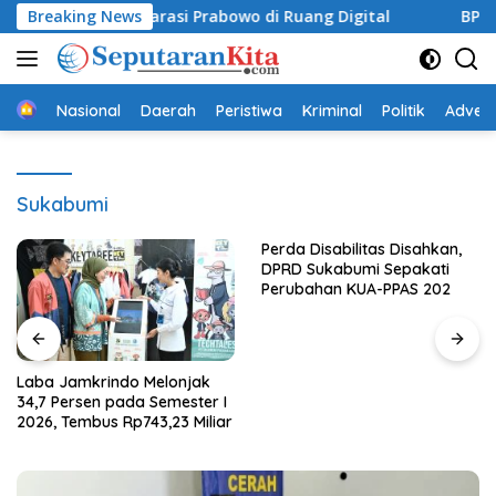
Langsung
teng Narasi Prabowo di Ruang Digital
Breaking News
BPBD Sukabumi 
ke
konten
Beranda
Nasional
Daerah
Peristiwa
Kriminal
Politik
Advert
Sukabumi
Perda Disabilitas Disahkan,
DPRD Sukabumi Sepakati
Perubahan KUA-PPAS 202
Laba Jamkrindo Melonjak
34,7 Persen pada Semester I
2026, Tembus Rp743,23 Miliar