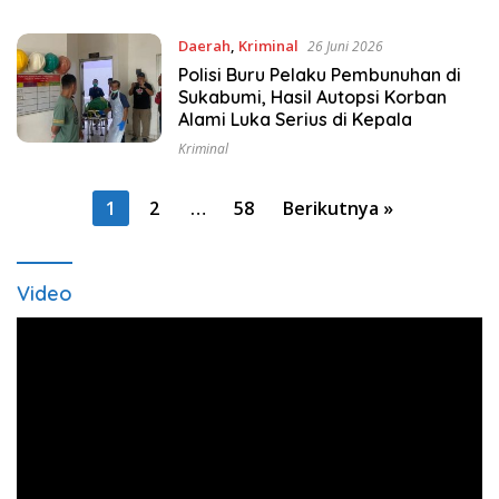
Daerah
,
Kriminal
26 Juni 2026
Polisi Buru Pelaku Pembunuhan di
Sukabumi, Hasil Autopsi Korban
Alami Luka Serius di Kepala
Kriminal
Paginasi
1
2
…
58
Berikutnya »
pos
Video