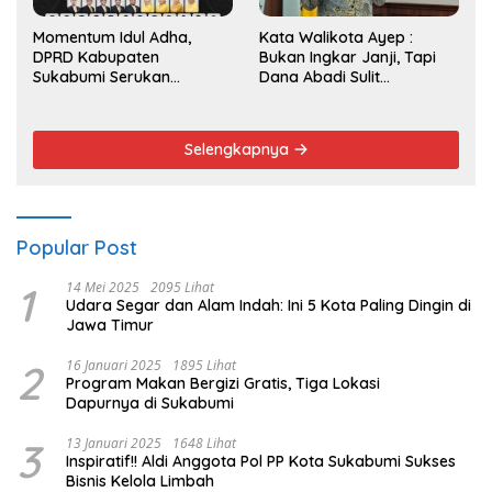
Momentum Idul Adha,
Kata Walikota Ayep :
DPRD Kabupaten
Bukan Ingkar Janji, Tapi
Sukabumi Serukan
Dana Abadi Sulit
Semangat Berbagi dan
Diwujudkan
Persatuan
Selengkapnya
Popular Post
1
14 Mei 2025
2095 Lihat
Udara Segar dan Alam Indah: Ini 5 Kota Paling Dingin di
Jawa Timur
2
16 Januari 2025
1895 Lihat
Program Makan Bergizi Gratis, Tiga Lokasi
Dapurnya di Sukabumi
3
13 Januari 2025
1648 Lihat
Inspiratif!! Aldi Anggota Pol PP Kota Sukabumi Sukses
Bisnis Kelola Limbah