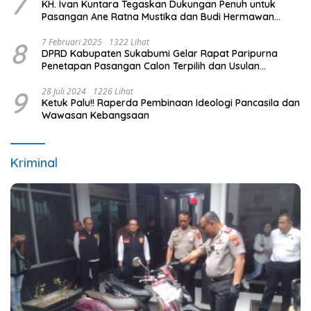
7
KH. Ivan Kuntara Tegaskan Dukungan Penuh untuk
Pasangan Ane Ratna Mustika dan Budi Hermawan
pada Pilkada Purwakarta 2024
8
7 Februari 2025
1322 Lihat
DPRD Kabupaten Sukabumi Gelar Rapat Paripurna
Penetapan Pasangan Calon Terpilih dan Usulan
Pemberhentian Pejabat Eksekutif
9
28 Juli 2024
1226 Lihat
Ketuk Palu!! Raperda Pembinaan Ideologi Pancasila dan
Wawasan Kebangsaan
Kriminal