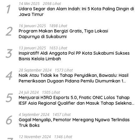
1
14 Mei 2025
2098 Lihat
Udara Segar dan Alam Indah: Ini 5 Kota Paling Dingin di
Jawa Timur
2
16 Januari 2025
1898 Lihat
Program Makan Bergizi Gratis, Tiga Lokasi
Dapurnya di Sukabumi
3
13 Januari 2025
1653 Lihat
Inspiratif!! Aldi Anggota Pol PP Kota Sukabumi Sukses
Bisnis Kelola Limbah
4
28 September 2024
1573 Lihat
Naik Atau Tidak ke Tahap Penyidikan, Bawaslu: Hasil
Pemeriksaan Dugaan Pidana Pemilu Diumumkan 1
Oktober
5
24 Juli 2024
1505 Lihat
Menjuarai H3RO Esports 5.0, Fnatic ONIC Lolos Tahap
IESF Asia Regional Qualifier dan Masuk Tahap Seleknas
PB ESI
6
4 September 2024
1457 Lihat
Gagal Menyalip, Pemotor Meregang Nyawa Terlindas
Truk Boks
12 November 2024
1346 Lihat