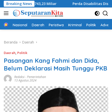
Langsung
 Rp743,23 Miliar
Breaking News
Perda Disabilitas Disahkan, DPRD Su
ke
konten
Beranda
Nasional
Daerah
Peristiwa
Kriminal
Politik
Advert
Beranda
Daerah
Daerah
,
Politik
Pasangan Kang Fahmi dan Dida,
Belum Deklarasi Masih Tunggu PKB
Redaksi
-
Pemerintahan
13 Agustus 2024