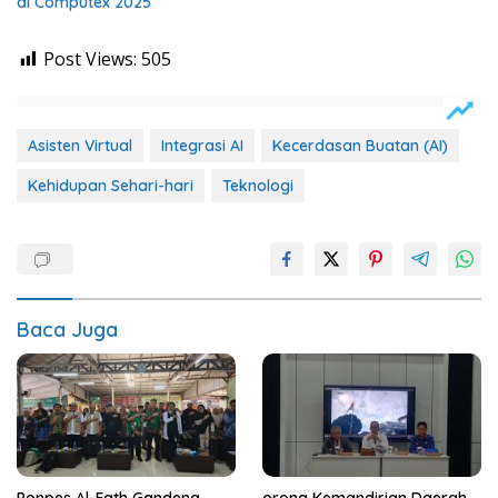
di Computex 2025
Post Views:
505
Asisten Virtual
Integrasi AI
Kecerdasan Buatan (AI)
Kehidupan Sehari-hari
Teknologi
Baca Juga
Ponpes Al-Fath Gandeng
orong Kemandirian Daerah,