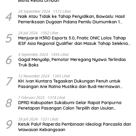
Bisnis Kelola Limbah
4
28 September 2024
1572 Lihat
Naik Atau Tidak ke Tahap Penyidikan, Bawaslu: Hasil
Pemeriksaan Dugaan Pidana Pemilu Diumumkan 1
Oktober
5
24 Juli 2024
1502 Lihat
Menjuarai H3RO Esports 5.0, Fnatic ONIC Lolos Tahap
IESF Asia Regional Qualifier dan Masuk Tahap Seleknas
PB ESI
6
4 September 2024
1456 Lihat
Gagal Menyalip, Pemotor Meregang Nyawa Terlindas
Truk Boks
7
12 November 2024
1343 Lihat
KH. Ivan Kuntara Tegaskan Dukungan Penuh untuk
Pasangan Ane Ratna Mustika dan Budi Hermawan
pada Pilkada Purwakarta 2024
8
7 Februari 2025
1318 Lihat
DPRD Kabupaten Sukabumi Gelar Rapat Paripurna
Penetapan Pasangan Calon Terpilih dan Usulan
Pemberhentian Pejabat Eksekutif
9
28 Juli 2024
1221 Lihat
Ketuk Palu!! Raperda Pembinaan Ideologi Pancasila dan
Wawasan Kebangsaan