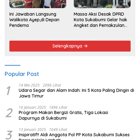
Ini Jawaban Langsung
Massa Aksi Desak DPRD
Walikota Ayep,di Depan
Kota Sukabumi Gelar hak
Pendemo
Angket dan Pemakzulan
Walikota
Selengkapnya
Popular Post
1
14 Mei 2025
2096 Lihat
Udara Segar dan Alam Indah: Ini 5 Kota Paling Dingin di
Jawa Timur
2
16 Januari 2025
1896 Lihat
Program Makan Bergizi Gratis, Tiga Lokasi
Dapurnya di Sukabumi
3
13 Januari 2025
1649 Lihat
Inspiratif!! Aldi Anggota Pol PP Kota Sukabumi Sukses