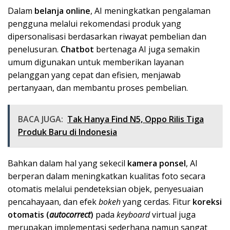
Dalam
belanja online
, AI meningkatkan pengalaman
pengguna melalui rekomendasi produk yang
dipersonalisasi berdasarkan riwayat pembelian dan
penelusuran.
Chatbot
bertenaga AI juga semakin
umum digunakan untuk memberikan layanan
pelanggan yang cepat dan efisien, menjawab
pertanyaan, dan membantu proses pembelian.
BACA JUGA:
Tak Hanya Find N5, Oppo Rilis Tiga
Produk Baru di Indonesia
Bahkan dalam hal yang sekecil
kamera ponsel
, AI
berperan dalam meningkatkan kualitas foto secara
otomatis melalui pendeteksian objek, penyesuaian
pencahayaan, dan efek
bokeh
yang cerdas. Fitur
koreksi
otomatis (
autocorrect
)
pada
keyboard
virtual juga
merupakan implementasi sederhana namun sangat