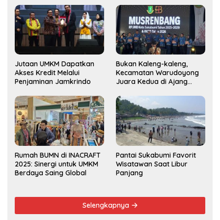
Jutaan UMKM Dapatkan
Bukan Kaleng-kaleng,
Akses Kredit Melalui
Kecamatan Warudoyong
Penjaminan Jamkrindo
Juara Kedua di Ajang
Musrenbang Kecamatan
2025
Rumah BUMN di INACRAFT
Pantai Sukabumi Favorit
2025: Sinergi untuk UMKM
Wisatawan Saat Libur
Berdaya Saing Global
Panjang
Selengkapnya