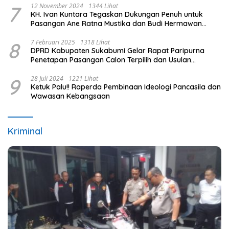
7
12 November 2024
1344 Lihat
KH. Ivan Kuntara Tegaskan Dukungan Penuh untuk
Pasangan Ane Ratna Mustika dan Budi Hermawan
pada Pilkada Purwakarta 2024
8
7 Februari 2025
1318 Lihat
DPRD Kabupaten Sukabumi Gelar Rapat Paripurna
Penetapan Pasangan Calon Terpilih dan Usulan
Pemberhentian Pejabat Eksekutif
9
28 Juli 2024
1221 Lihat
Ketuk Palu!! Raperda Pembinaan Ideologi Pancasila dan
Wawasan Kebangsaan
Kriminal