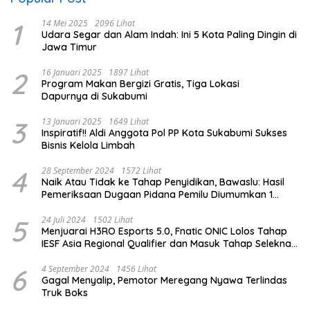
1
14 Mei 2025
2096 Lihat
Udara Segar dan Alam Indah: Ini 5 Kota Paling Dingin di
Jawa Timur
2
16 Januari 2025
1897 Lihat
Program Makan Bergizi Gratis, Tiga Lokasi
Dapurnya di Sukabumi
3
13 Januari 2025
1649 Lihat
Inspiratif!! Aldi Anggota Pol PP Kota Sukabumi Sukses
Bisnis Kelola Limbah
4
28 September 2024
1572 Lihat
Naik Atau Tidak ke Tahap Penyidikan, Bawaslu: Hasil
Pemeriksaan Dugaan Pidana Pemilu Diumumkan 1
Oktober
5
24 Juli 2024
1502 Lihat
Menjuarai H3RO Esports 5.0, Fnatic ONIC Lolos Tahap
IESF Asia Regional Qualifier dan Masuk Tahap Seleknas
PB ESI
6
4 September 2024
1456 Lihat
Gagal Menyalip, Pemotor Meregang Nyawa Terlindas
Truk Boks