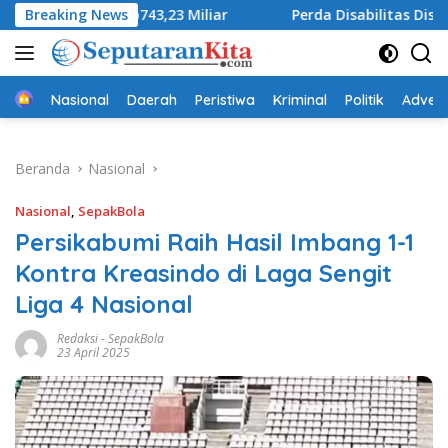
Langsung
s Rp743,23 Miliar
Breaking News
Perda Disabilitas Disahkan, DPRD S
ke
konten
Beranda
Nasional
Daerah
Peristiwa
Kriminal
Politik
Advert
Beranda
Nasional
Nasional
,
SepakBola
Persikabumi Raih Hasil Imbang 1-1
Kontra Kreasindo di Laga Sengit
Liga 4 Nasional
Redaksi
-
SepakBola
23 April 2025