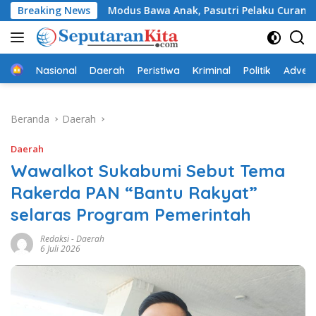
Langsung
Breaking News
Modus Bawa Anak, Pasutri Pelaku Curanmor di Sukabumi
ke
konten
Beranda
Nasional
Daerah
Peristiwa
Kriminal
Politik
Advert
Beranda
Daerah
Daerah
Wawalkot Sukabumi Sebut Tema
Rakerda PAN “Bantu Rakyat”
selaras Program Pemerintah
Redaksi
-
Daerah
6 Juli 2026