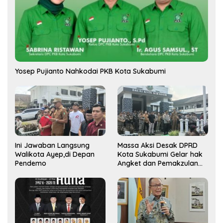
Yosep Pujianto Nahkodai PKB Kota Sukabumi
Ini Jawaban Langsung
Massa Aksi Desak DPRD
Walikota Ayep,di Depan
Kota Sukabumi Gelar hak
Pendemo
Angket dan Pemakzulan
Walikota