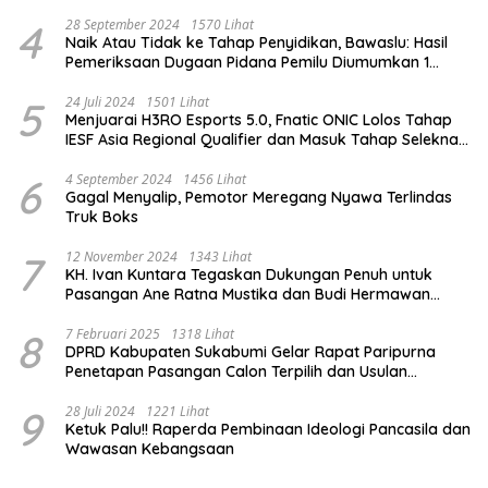
4
28 September 2024
1570 Lihat
Naik Atau Tidak ke Tahap Penyidikan, Bawaslu: Hasil
Pemeriksaan Dugaan Pidana Pemilu Diumumkan 1
Oktober
5
24 Juli 2024
1501 Lihat
Menjuarai H3RO Esports 5.0, Fnatic ONIC Lolos Tahap
IESF Asia Regional Qualifier dan Masuk Tahap Seleknas
PB ESI
6
4 September 2024
1456 Lihat
Gagal Menyalip, Pemotor Meregang Nyawa Terlindas
Truk Boks
7
12 November 2024
1343 Lihat
KH. Ivan Kuntara Tegaskan Dukungan Penuh untuk
Pasangan Ane Ratna Mustika dan Budi Hermawan
pada Pilkada Purwakarta 2024
8
7 Februari 2025
1318 Lihat
DPRD Kabupaten Sukabumi Gelar Rapat Paripurna
Penetapan Pasangan Calon Terpilih dan Usulan
Pemberhentian Pejabat Eksekutif
9
28 Juli 2024
1221 Lihat
Ketuk Palu!! Raperda Pembinaan Ideologi Pancasila dan
Wawasan Kebangsaan