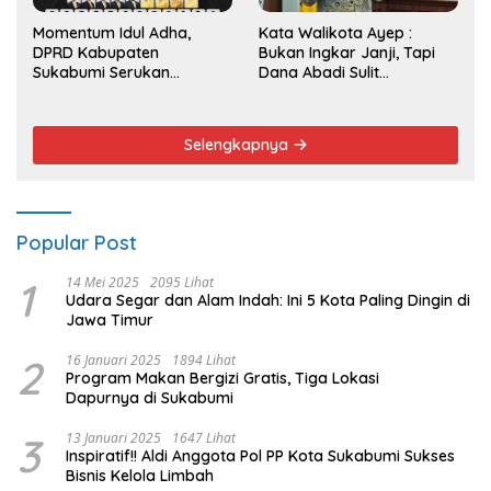
Momentum Idul Adha,
Kata Walikota Ayep :
DPRD Kabupaten
Bukan Ingkar Janji, Tapi
Sukabumi Serukan
Dana Abadi Sulit
Semangat Berbagi dan
Diwujudkan
Persatuan
Selengkapnya
Popular Post
1
14 Mei 2025
2095 Lihat
Udara Segar dan Alam Indah: Ini 5 Kota Paling Dingin di
Jawa Timur
2
16 Januari 2025
1894 Lihat
Program Makan Bergizi Gratis, Tiga Lokasi
Dapurnya di Sukabumi
3
13 Januari 2025
1647 Lihat
Inspiratif!! Aldi Anggota Pol PP Kota Sukabumi Sukses
Bisnis Kelola Limbah