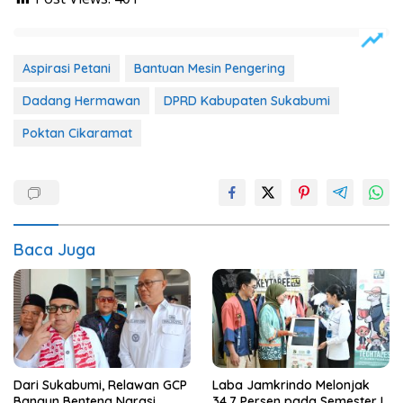
Aspirasi Petani
Bantuan Mesin Pengering
Dadang Hermawan
DPRD Kabupaten Sukabumi
Poktan Cikaramat
Baca Juga
Dari Sukabumi, Relawan GCP
Laba Jamkrindo Melonjak
Bangun Benteng Narasi
34,7 Persen pada Semester I