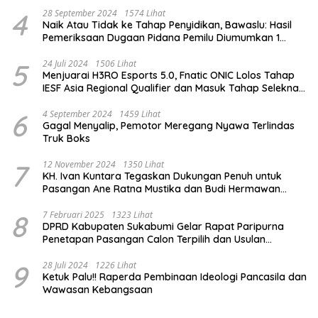
4
28 September 2024
1574 Lihat
Naik Atau Tidak ke Tahap Penyidikan, Bawaslu: Hasil
Pemeriksaan Dugaan Pidana Pemilu Diumumkan 1
Oktober
5
24 Juli 2024
1506 Lihat
Menjuarai H3RO Esports 5.0, Fnatic ONIC Lolos Tahap
IESF Asia Regional Qualifier dan Masuk Tahap Seleknas
PB ESI
6
4 September 2024
1459 Lihat
Gagal Menyalip, Pemotor Meregang Nyawa Terlindas
Truk Boks
7
12 November 2024
1350 Lihat
KH. Ivan Kuntara Tegaskan Dukungan Penuh untuk
Pasangan Ane Ratna Mustika dan Budi Hermawan
pada Pilkada Purwakarta 2024
8
7 Februari 2025
1323 Lihat
DPRD Kabupaten Sukabumi Gelar Rapat Paripurna
Penetapan Pasangan Calon Terpilih dan Usulan
Pemberhentian Pejabat Eksekutif
9
28 Juli 2024
1226 Lihat
Ketuk Palu!! Raperda Pembinaan Ideologi Pancasila dan
Wawasan Kebangsaan