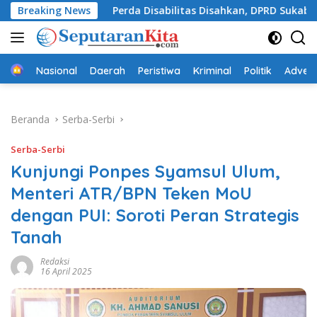
Langsung
Breaking News
Perda Disabilitas Disahkan, DPRD Sukabumi Sepakati 
ke
konten
Beranda
Nasional
Daerah
Peristiwa
Kriminal
Politik
Advert
Beranda
Serba-Serbi
Serba-Serbi
Kunjungi Ponpes Syamsul Ulum,
Menteri ATR/BPN Teken MoU
dengan PUI: Soroti Peran Strategis
Tanah
Redaksi
16 April 2025