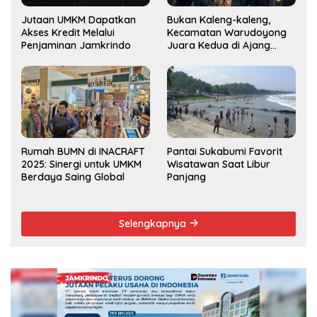
Jutaan UMKM Dapatkan
Bukan Kaleng-kaleng,
Akses Kredit Melalui
Kecamatan Warudoyong
Penjaminan Jamkrindo
Juara Kedua di Ajang
Musrenbang Kecamatan
2025
Rumah BUMN di INACRAFT
Pantai Sukabumi Favorit
2025: Sinergi untuk UMKM
Wisatawan Saat Libur
Berdaya Saing Global
Panjang
Selengkapnya