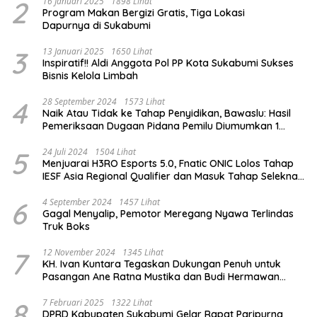
2
16 Januari 2025
1898 Lihat
Program Makan Bergizi Gratis, Tiga Lokasi
Dapurnya di Sukabumi
3
13 Januari 2025
1650 Lihat
Inspiratif!! Aldi Anggota Pol PP Kota Sukabumi Sukses
Bisnis Kelola Limbah
4
28 September 2024
1573 Lihat
Naik Atau Tidak ke Tahap Penyidikan, Bawaslu: Hasil
Pemeriksaan Dugaan Pidana Pemilu Diumumkan 1
Oktober
5
24 Juli 2024
1504 Lihat
Menjuarai H3RO Esports 5.0, Fnatic ONIC Lolos Tahap
IESF Asia Regional Qualifier dan Masuk Tahap Seleknas
PB ESI
6
4 September 2024
1457 Lihat
Gagal Menyalip, Pemotor Meregang Nyawa Terlindas
Truk Boks
7
12 November 2024
1345 Lihat
KH. Ivan Kuntara Tegaskan Dukungan Penuh untuk
Pasangan Ane Ratna Mustika dan Budi Hermawan
pada Pilkada Purwakarta 2024
8
7 Februari 2025
1322 Lihat
DPRD Kabupaten Sukabumi Gelar Rapat Paripurna