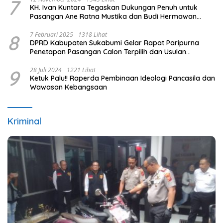
7
KH. Ivan Kuntara Tegaskan Dukungan Penuh untuk
Pasangan Ane Ratna Mustika dan Budi Hermawan
pada Pilkada Purwakarta 2024
8
7 Februari 2025
1318 Lihat
DPRD Kabupaten Sukabumi Gelar Rapat Paripurna
Penetapan Pasangan Calon Terpilih dan Usulan
Pemberhentian Pejabat Eksekutif
9
28 Juli 2024
1221 Lihat
Ketuk Palu!! Raperda Pembinaan Ideologi Pancasila dan
Wawasan Kebangsaan
Kriminal