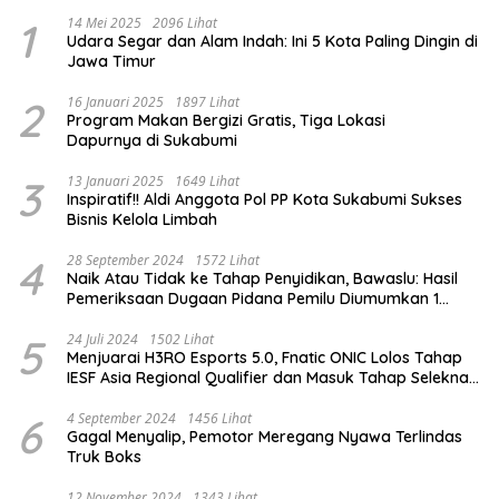
1
14 Mei 2025
2096 Lihat
Udara Segar dan Alam Indah: Ini 5 Kota Paling Dingin di
Jawa Timur
2
16 Januari 2025
1897 Lihat
Program Makan Bergizi Gratis, Tiga Lokasi
Dapurnya di Sukabumi
3
13 Januari 2025
1649 Lihat
Inspiratif!! Aldi Anggota Pol PP Kota Sukabumi Sukses
Bisnis Kelola Limbah
4
28 September 2024
1572 Lihat
Naik Atau Tidak ke Tahap Penyidikan, Bawaslu: Hasil
Pemeriksaan Dugaan Pidana Pemilu Diumumkan 1
Oktober
5
24 Juli 2024
1502 Lihat
Menjuarai H3RO Esports 5.0, Fnatic ONIC Lolos Tahap
IESF Asia Regional Qualifier dan Masuk Tahap Seleknas
PB ESI
6
4 September 2024
1456 Lihat
Gagal Menyalip, Pemotor Meregang Nyawa Terlindas
Truk Boks
12 November 2024
1343 Lihat