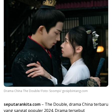
Drama China The Double/ Foto: Soompi/ gosipbintang.com
seputarankita.com
– The Double, drama China terbaru
yang sangat populer 2024. Drama tersebut