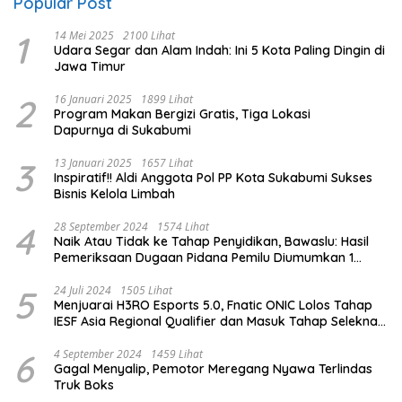
Popular Post
1
14 Mei 2025
2100 Lihat
Udara Segar dan Alam Indah: Ini 5 Kota Paling Dingin di
Jawa Timur
2
16 Januari 2025
1899 Lihat
Program Makan Bergizi Gratis, Tiga Lokasi
Dapurnya di Sukabumi
3
13 Januari 2025
1657 Lihat
Inspiratif!! Aldi Anggota Pol PP Kota Sukabumi Sukses
Bisnis Kelola Limbah
4
28 September 2024
1574 Lihat
Naik Atau Tidak ke Tahap Penyidikan, Bawaslu: Hasil
Pemeriksaan Dugaan Pidana Pemilu Diumumkan 1
Oktober
5
24 Juli 2024
1505 Lihat
Menjuarai H3RO Esports 5.0, Fnatic ONIC Lolos Tahap
IESF Asia Regional Qualifier dan Masuk Tahap Seleknas
PB ESI
6
4 September 2024
1459 Lihat
Gagal Menyalip, Pemotor Meregang Nyawa Terlindas
Truk Boks