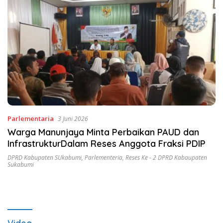
Parlementaria
3 Juni 2026
Warga Manunjaya Minta Perbaikan PAUD dan
InfrastrukturDalam Reses Anggota Fraksi PDIP
DPRD Kabupaten SUkabumi
,
Parlementeria
,
Reses Ke - 2 DPRD Kabaupaten
Sukabumi