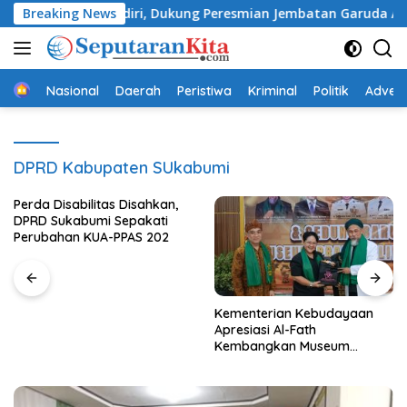
Langsung
gai Cimandiri, Dukung Peresmian Jembatan Garuda Aryadifa
Breaking News
ke
konten
Beranda
Nasional
Daerah
Peristiwa
Kriminal
Politik
Advert
DPRD Kabupaten SUkabumi
Perda Disabilitas Disahkan,
DPRD Sukabumi Sepakati
Perubahan KUA-PPAS 202
Kementerian Kebudayaan
Apresiasi Al-Fath
Kembangkan Museum
Berbasis Rise