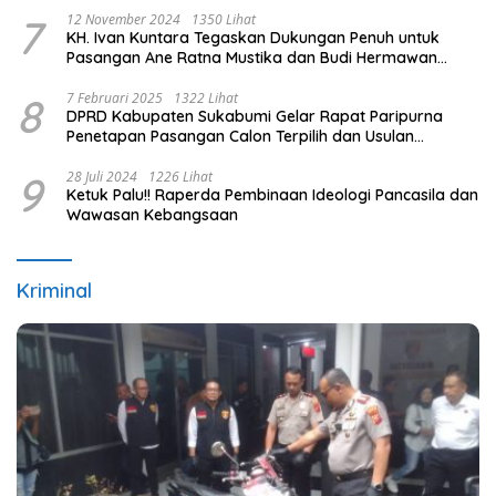
7
12 November 2024
1350 Lihat
KH. Ivan Kuntara Tegaskan Dukungan Penuh untuk
Pasangan Ane Ratna Mustika dan Budi Hermawan
pada Pilkada Purwakarta 2024
8
7 Februari 2025
1322 Lihat
DPRD Kabupaten Sukabumi Gelar Rapat Paripurna
Penetapan Pasangan Calon Terpilih dan Usulan
Pemberhentian Pejabat Eksekutif
9
28 Juli 2024
1226 Lihat
Ketuk Palu!! Raperda Pembinaan Ideologi Pancasila dan
Wawasan Kebangsaan
Kriminal