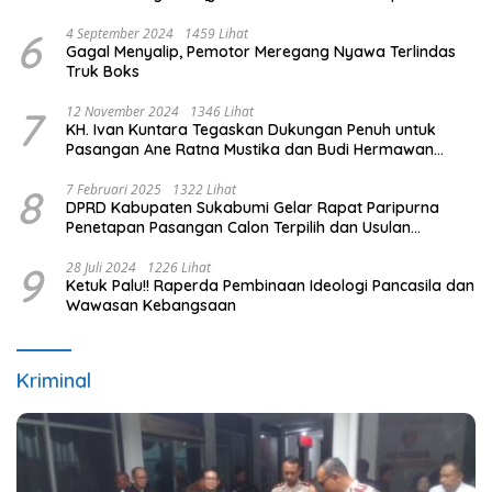
PB ESI
6
4 September 2024
1459 Lihat
Gagal Menyalip, Pemotor Meregang Nyawa Terlindas
Truk Boks
7
12 November 2024
1346 Lihat
KH. Ivan Kuntara Tegaskan Dukungan Penuh untuk
Pasangan Ane Ratna Mustika dan Budi Hermawan
pada Pilkada Purwakarta 2024
8
7 Februari 2025
1322 Lihat
DPRD Kabupaten Sukabumi Gelar Rapat Paripurna
Penetapan Pasangan Calon Terpilih dan Usulan
Pemberhentian Pejabat Eksekutif
9
28 Juli 2024
1226 Lihat
Ketuk Palu!! Raperda Pembinaan Ideologi Pancasila dan
Wawasan Kebangsaan
Kriminal