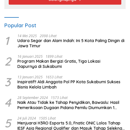
Popular Post
1
14 Mei 2025
2098 Lihat
Udara Segar dan Alam Indah: Ini 5 Kota Paling Dingin di
Jawa Timur
2
16 Januari 2025
1899 Lihat
Program Makan Bergizi Gratis, Tiga Lokasi
Dapurnya di Sukabumi
3
13 Januari 2025
1653 Lihat
Inspiratif!! Aldi Anggota Pol PP Kota Sukabumi Sukses
Bisnis Kelola Limbah
4
28 September 2024
1573 Lihat
Naik Atau Tidak ke Tahap Penyidikan, Bawaslu: Hasil
Pemeriksaan Dugaan Pidana Pemilu Diumumkan 1
Oktober
5
24 Juli 2024
1505 Lihat
Menjuarai H3RO Esports 5.0, Fnatic ONIC Lolos Tahap
IESF Asia Regional Qualifier dan Masuk Tahap Seleknas