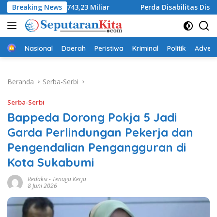
Langsung
s Rp743,23 Miliar
Breaking News
Perda Disabilitas Disahkan, DPRD S
ke
konten
Beranda
Nasional
Daerah
Peristiwa
Kriminal
Politik
Advert
Beranda
Serba-Serbi
Serba-Serbi
Bappeda Dorong Pokja 5 Jadi
Garda Perlindungan Pekerja dan
Pengendalian Pengangguran di
Kota Sukabumi
Redaksi
-
Tenaga Kerja
8 Juni 2026