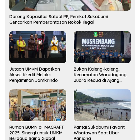
Dorong Kapasitas Satpol PP, Pemkot Sukabumi
Gencarkan Pemberantasan Rokok Ilegal
Jutaan UMKM Dapatkan
Bukan Kaleng-kaleng,
Akses Kredit Melalui
Kecamatan Warudoyong
Penjaminan Jamkrindo
Juara Kedua di Ajang
Musrenbang Kecamatan
2025
Rumah BUMN di INACRAFT
Pantai Sukabumi Favorit
2025: Sinergi untuk UMKM
Wisatawan Saat Libur
Berdaya Saing Global
Panjang