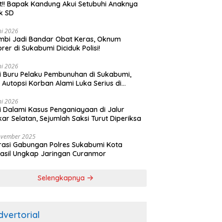
t!! Bapak Kandung Akui Setubuhi Anaknya
k SD
ni 2026
bi Jadi Bandar Obat Keras, Oknum
rer di Sukabumi Diciduk Polisi!
ni 2026
si Buru Pelaku Pembunuhan di Sukabumi,
l Autopsi Korban Alami Luka Serius di
ala
ni 2026
si Dalami Kasus Penganiayaan di Jalur
kar Selatan, Sejumlah Saksi Turut Diperiksa
ovember 2025
asi Gabungan Polres Sukabumi Kota
asil Ungkap Jaringan Curanmor
Selengkapnya
dvertorial