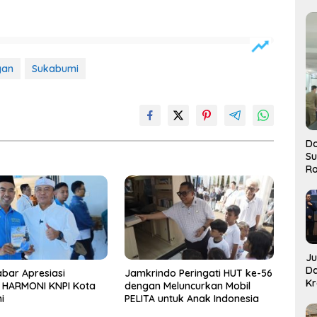
gan
Sukabumi
Do
S
Ro
J
D
bar Apresiasi
Jamkrindo Peringati HUT ke-56
Kr
t HARMONI KNPI Kota
dengan Meluncurkan Mobil
Pe
i
PELITA untuk Anak Indonesia
J