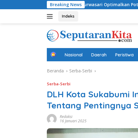
Langsung
Dini
Desa Purwasari Optimalkan Potensi Lokal, Perku
Breaking News
ke
konten
Indeks
B
Nasional
Daerah
Peristiwa
e
r
Beranda
Serba-Serbi
a
n
d
Serba-Serbi
a
DLH Kota Sukabumi I
Tentang Pentingnya 
Redaksi
16 Januari 2025