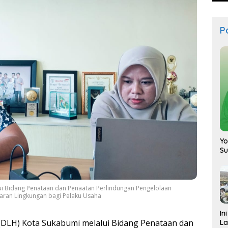
Po
Yo
S
ui Bidang Penataan dan Penaatan Perlindungan Pengelolaan
aran Lingkungan bagi Pelaku Usaha
In
DLH) Kota Sukabumi melalui Bidang Penataan dan
La