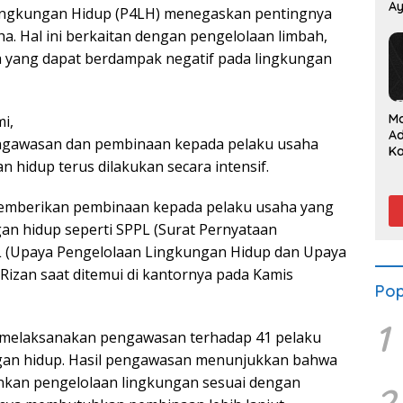
Ay
ingkungan Hidup (P4LH) menegaskan pentingnya
P
a. Hal ini berkaitan dengan pengelolaan limbah,
ya yang dapat berdampak negatif pada lingkungan
M
i,
A
pengawasan dan pembinaan kepada pelaku usaha
K
 hidup terus dilakukan secara intensif.
Su
S
da
emberikan pembinaan kepada pelaku usaha yang
n hidup seperti SPPL (Surat Pernyataan
 (Upaya Pengelolaan Lingkungan Hidup dan Upaya
izan saat ditemui di kantornya pada Kamis
Pop
1
h melaksanakan pengawasan terhadap 41 pelaku
gan hidup. Hasil pengawasan menunjukkan bahwa
nkan pengelolaan lingkungan sesuai dengan
2