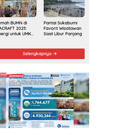
Kecamatan 2025
umah BUMN di
Pantai Sukabumi
ACRAFT 2025:
Favorit Wisatawan
nergi untuk UMKM
Saat Libur Panjang
rdaya Saing
obal
Selengkapnya