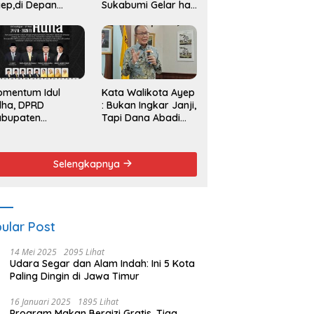
ep,di Depan
Sukabumi Gelar hak
endemo
Angket dan
Pemakzulan
Walikota
omentum Idul
Kata Walikota Ayep
dha, DPRD
: Bukan Ingkar Janji,
abupaten
Tapi Dana Abadi
kabumi Serukan
Sulit Diwujudkan
emangat Berbagi
n Persatuan
Selengkapnya
ular Post
14 Mei 2025
2095 Lihat
Udara Segar dan Alam Indah: Ini 5 Kota
Paling Dingin di Jawa Timur
16 Januari 2025
1895 Lihat
Program Makan Bergizi Gratis, Tiga