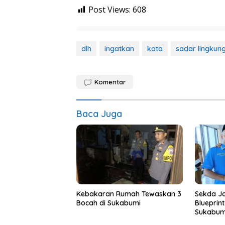
Post Views:
608
dlh
ingatkan
kota
sadar lingkun
Komentar
Baca Juga
Kebakaran Rumah Tewaskan 3
Sekda Ja
Bocah di Sukabumi
Blueprin
Sukabum