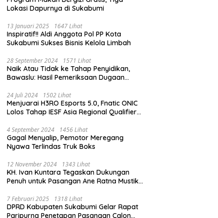
Lokasi Dapurnya di Sukabumi
13 Januari 2025
1647 Lihat
Inspiratif!! Aldi Anggota Pol PP Kota
Sukabumi Sukses Bisnis Kelola Limbah
28 September 2024
1571 Lihat
Naik Atau Tidak ke Tahap Penyidikan,
Bawaslu: Hasil Pemeriksaan Dugaan
Pidana Pemilu Diumumkan 1 Oktober
24 Juli 2024
1502 Lihat
Menjuarai H3RO Esports 5.0, Fnatic ONIC
Lolos Tahap IESF Asia Regional Qualifier
dan Masuk Tahap Seleknas PB ESI
4 September 2024
1456 Lihat
Gagal Menyalip, Pemotor Meregang
Nyawa Terlindas Truk Boks
12 November 2024
1343 Lihat
KH. Ivan Kuntara Tegaskan Dukungan
Penuh untuk Pasangan Ane Ratna Mustika
dan Budi Hermawan pada Pilkada
Purwakarta 2024
7 Februari 2025
1318 Lihat
DPRD Kabupaten Sukabumi Gelar Rapat
Paripurna Penetapan Pasangan Calon