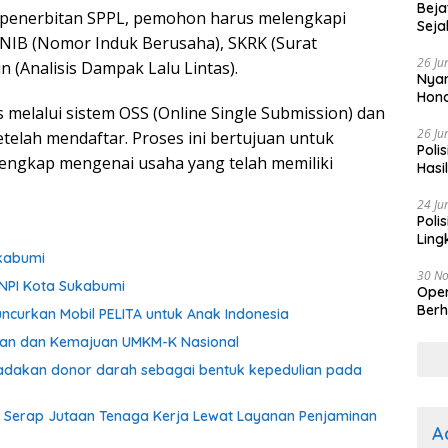
Beja
penerbitan SPPL, pemohon harus melengkapi
Seja
NIB (Nomor Induk Berusaha), SKRK (Surat
26 Ju
n (Analisis Dampak Lalu Lintas).
Nyam
Hono
s melalui sistem OSS (Online Single Submission) dan
26 Ju
elah mendaftar. Proses ini bertujuan untuk
Poli
engkap mengenai usaha yang telah memiliki
Hasi
Kep
24 Ju
Poli
Ling
kabumi
30 N
KNPI Kota Sukabumi
Oper
Berh
ncurkan Mobil PELITA untuk Anak Indonesia
ngan dan Kemajuan UMKM-K Nasional
adakan donor darah sebagai bentuk kepedulian pada
Serap Jutaan Tenaga Kerja Lewat Layanan Penjaminan
A