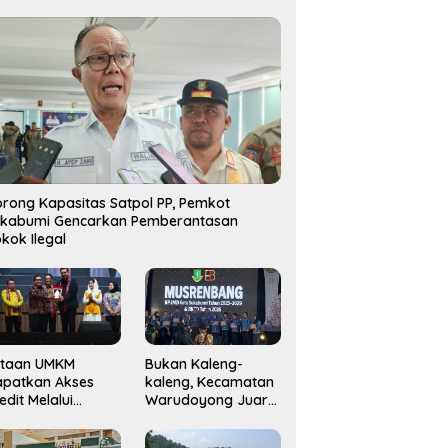
rong Kapasitas Satpol PP, Pemkot
ukabumi Gencarkan Pemberantasan
kok Ilegal
utaan UMKM
Bukan Kaleng-
apatkan Akses
kaleng, Kecamatan
edit Melalui
Warudoyong Juara
njaminan
Kedua di Ajang
amkrindo
Musrenbang