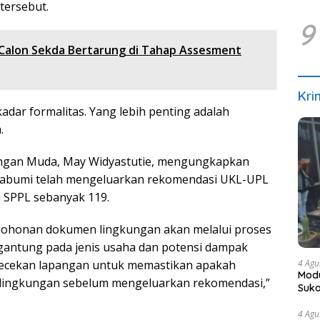
tersebut.
9
 Calon Sekda Bertarung di Tahap Assesment
Kri
dar formalitas. Yang lebih penting adalah
.
kungan Muda, May Widyastutie, mengungkapkan
kabumi telah mengeluarkan rekomendasi UKL-UPL
a SPPL sebanyak 119.
honan dokumen lingkungan akan melalui proses
ergantung pada jenis usaha dan potensi dampak
4 Agu
gecekan lapangan untuk memastikan apakah
Modu
 lingkungan sebelum mengeluarkan rekomendasi,”
Suka
4 Agu