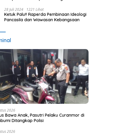
Terpilih dan Usulan Pemberhentian
Pejabat Eksekutif
28 Juli 2024
1221 Lihat
Ketuk Palu!! Raperda Pembinaan Ideologi
Pancasila dan Wawasan Kebangsaan
minal
stus 2026
s Bawa Anak, Pasutri Pelaku Curanmor di
bumi Ditangkap Polisi
stus 2026