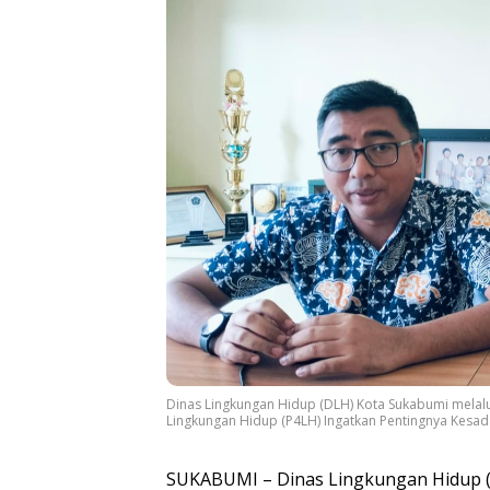
Dinas Lingkungan Hidup (DLH) Kota Sukabumi melal
Lingkungan Hidup (P4LH) Ingatkan Pentingnya Kesad
SUKABUMI – Dinas Lingkungan Hidup (