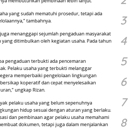
nya membutuhkan pembinaan lebih lanjut.
ha yang sudah mematuhi prosedur, tetapi ada
3
elolaannya,” tambahnya.
H juga menanggapi sejumlah pengaduan masyarakat
4
 yang ditimbulkan oleh kegiatan usaha. Pada tahun
5
apa pengaduan terbukti ada pencemaran
dak. Pelaku usaha yang terbukti melanggar
segera memperbaiki pengelolaan lingkungan
6
bersikap koperatif dan cepat menyelesaikan
guran,” ungkap Rizan.
7
nyak pelaku usaha yang belum sepenuhnya
kungan hidup sesuai dengan aturan yang berlaku.
lisasi dan pembinaan agar pelaku usaha memahami
8
membuat dokumen, tetapi juga dalam menjalankan