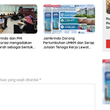
R
IN
Si
Be
Gl
indo dan PMI
Jamkrindo Dorong
borasi mengadakan
Pertumbuhan UMKM dan Serap
rah sebagai bentuk
Jutaan Tenaga Kerja Lewat
ian pada sesama
Layanan Penjaminan
Ruas yang wajib ditandai
*