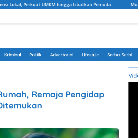
t UMKM hingga Libatkan Pemuda
Modus Bawa Anak, Pasu
Kriminal
Politik
Advertorial
Lifestyle
Serba-Serbi
Vid
 Rumah, Remaja Pengidap
 Ditemukan