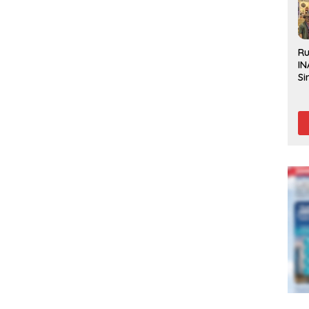
R
IN
Si
Be
Gl