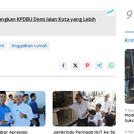
9
ngkan KPDBU Demi Jalan Kota yang Lebih
Kri
mi
tinggalkan rumah
4 Agu
Modu
Suka
4 Agu
bar Apresiasi
Jamkrindo Peringati HUT ke-56