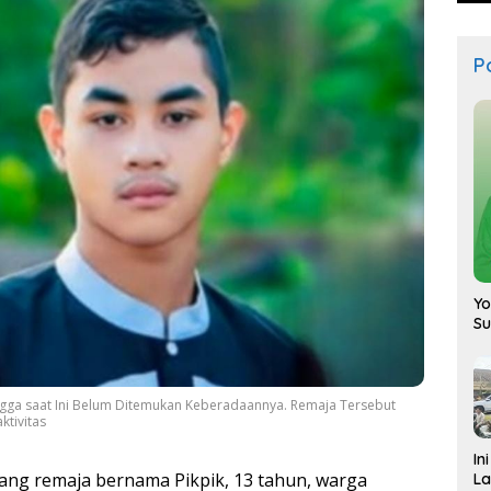
Po
Yo
S
gga saat Ini Belum Ditemukan Keberadaannya. Remaja Tersebut
tivitas
In
ng remaja bernama Pikpik, 13 tahun, warga
La