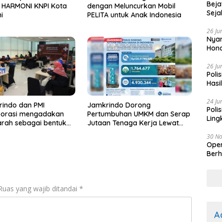
Beja
t HARMONI KNPI Kota
dengan Meluncurkan Mobil
Seja
i
PELITA untuk Anak Indonesia
26 Ju
Nyam
Hono
26 Ju
Poli
Hasi
Kep
24 Ju
indo dan PMI
Jamkrindo Dorong
Poli
borasi mengadakan
Pertumbuhan UMKM dan Serap
Ling
rah sebagai bentuk
Jutaan Tenaga Kerja Lewat
ian pada sesama
Layanan Penjaminan
30 N
Oper
Berh
Ruas yang wajib ditandai
*
A