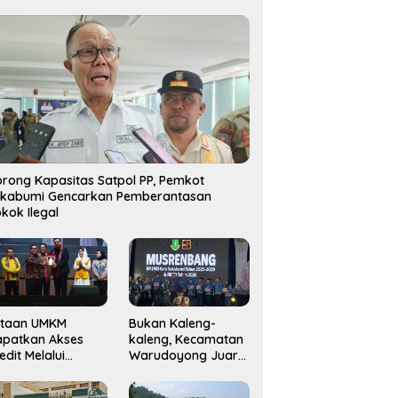
rong Kapasitas Satpol PP, Pemkot
ukabumi Gencarkan Pemberantasan
kok Ilegal
utaan UMKM
Bukan Kaleng-
apatkan Akses
kaleng, Kecamatan
edit Melalui
Warudoyong Juara
njaminan
Kedua di Ajang
amkrindo
Musrenbang