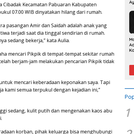
Ay
a Cibadak Kecamatan Pabuaran Kabupaten
P
ukul 07.00 WIB dinyatakan hilang dari rumah.
tra pasangan Amir dan Saidah adalah anak yang
tiwa terjadi saat dia tinggal sendirian di rumah.
M
ya sedang bekerja,” kata Aulia.
A
K
aha mencari Pikpik di tempat-tempat sekitar rumah
Su
etelah berjam-jam melakukan pencarian Pikpik tidak
S
da
ntuk mencari keberadaan keponakan saya. Tapi
ja kami semua terpukul dengan kejadian ini,”
Pop
1
inggi sedang, kulit putih dan mengenakan kaos abu
.
2
radaan korban, pihak keluarga bisa menghubungi