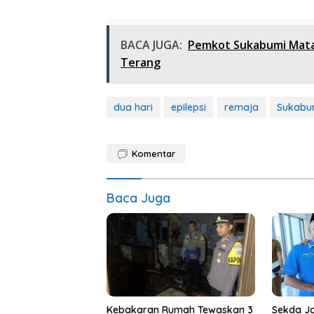
BACA JUGA:
Pemkot Sukabumi Mata
Terang
dua hari
epilepsi
remaja
Sukabu
Komentar
Baca Juga
Kebakaran Rumah Tewaskan 3
Sekda Ja