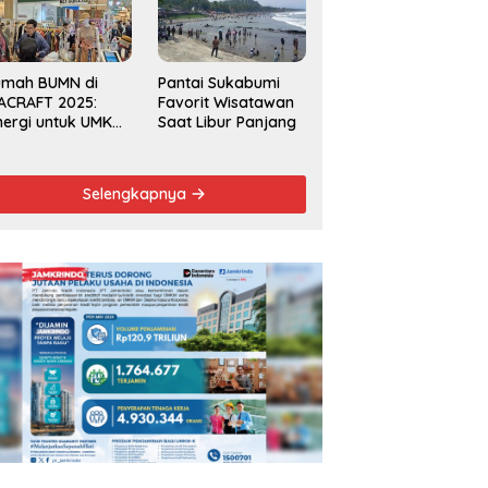
Kecamatan 2025
umah BUMN di
Pantai Sukabumi
ACRAFT 2025:
Favorit Wisatawan
nergi untuk UMKM
Saat Libur Panjang
rdaya Saing
obal
Selengkapnya