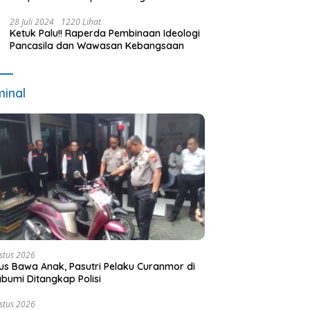
Terpilih dan Usulan Pemberhentian
Pejabat Eksekutif
28 Juli 2024
1220 Lihat
Ketuk Palu!! Raperda Pembinaan Ideologi
Pancasila dan Wawasan Kebangsaan
minal
stus 2026
s Bawa Anak, Pasutri Pelaku Curanmor di
bumi Ditangkap Polisi
stus 2026