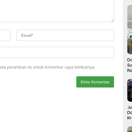
Do
S
ada peramban ini untuk komentar saya berikutnya.
Ro
J
D
Kr
Pe
J