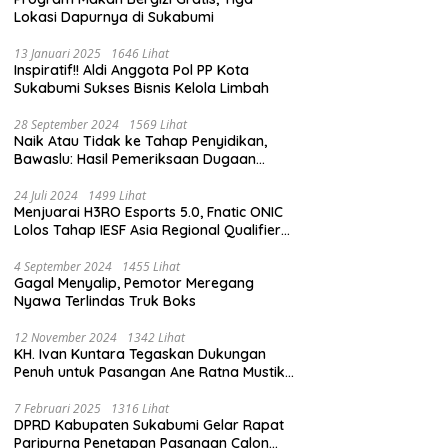
Lokasi Dapurnya di Sukabumi
13 Januari 2025
1646 Lihat
Inspiratif!! Aldi Anggota Pol PP Kota
Sukabumi Sukses Bisnis Kelola Limbah
28 September 2024
1569 Lihat
Naik Atau Tidak ke Tahap Penyidikan,
Bawaslu: Hasil Pemeriksaan Dugaan
Pidana Pemilu Diumumkan 1 Oktober
24 Juli 2024
1499 Lihat
Menjuarai H3RO Esports 5.0, Fnatic ONIC
Lolos Tahap IESF Asia Regional Qualifier
dan Masuk Tahap Seleknas PB ESI
4 September 2024
1455 Lihat
Gagal Menyalip, Pemotor Meregang
Nyawa Terlindas Truk Boks
12 November 2024
1342 Lihat
KH. Ivan Kuntara Tegaskan Dukungan
Penuh untuk Pasangan Ane Ratna Mustika
dan Budi Hermawan pada Pilkada
Purwakarta 2024
7 Februari 2025
1316 Lihat
DPRD Kabupaten Sukabumi Gelar Rapat
Paripurna Penetapan Pasangan Calon