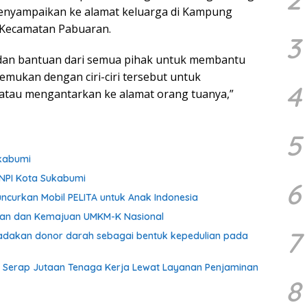
enyampaikan ke alamat keluarga di Kampung
 Kecamatan Pabuaran.
3
dan bantuan dari semua pihak untuk membantu
emukan dengan ciri-ciri tersebut untuk
4
tau mengantarkan ke alamat orang tuanya,”
5
kabumi
KNPI Kota Sukabumi
6
ncurkan Mobil PELITA untuk Anak Indonesia
ngan dan Kemajuan UMKM-K Nasional
7
adakan donor darah sebagai bentuk kepedulian pada
Serap Jutaan Tenaga Kerja Lewat Layanan Penjaminan
8