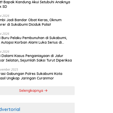
t!! Bapak Kandung Akui Setubuhi Anaknya
k SD
ni 2026
bi Jadi Bandar Obat Keras, Oknum
rer di Sukabumi Diciduk Polisi!
ni 2026
si Buru Pelaku Pembunuhan di Sukabumi,
l Autopsi Korban Alami Luka Serius di
ala
ni 2026
si Dalami Kasus Penganiayaan di Jalur
kar Selatan, Sejumlah Saksi Turut Diperiksa
ovember 2025
asi Gabungan Polres Sukabumi Kota
asil Ungkap Jaringan Curanmor
Selengkapnya
dvertorial