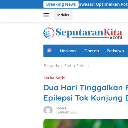
Langsung
ini
Desa Purwasari Optimalkan Potensi Lokal, Perkua
Breaking News
ke
konten
Indeks
B
Nasional
Daerah
Peristiwa
e
r
Beranda
Serba-Serbi
a
n
d
Serba-Serbi
a
Dua Hari Tinggalkan
Epilepsi Tak Kunjung
Redaksi
8 Januari 2025