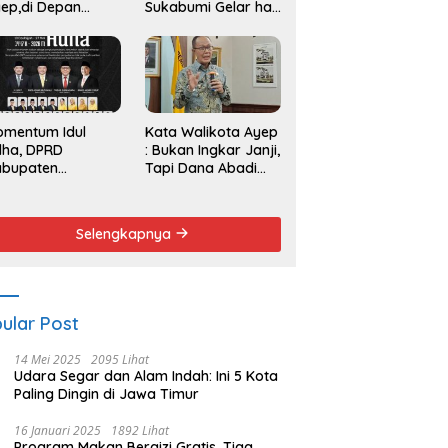
ep,di Depan
Sukabumi Gelar hak
endemo
Angket dan
Pemakzulan
Walikota
omentum Idul
Kata Walikota Ayep
dha, DPRD
: Bukan Ingkar Janji,
abupaten
Tapi Dana Abadi
kabumi Serukan
Sulit Diwujudkan
emangat Berbagi
n Persatuan
Selengkapnya
ular Post
14 Mei 2025
2095 Lihat
Udara Segar dan Alam Indah: Ini 5 Kota
Paling Dingin di Jawa Timur
16 Januari 2025
1892 Lihat
Program Makan Bergizi Gratis, Tiga