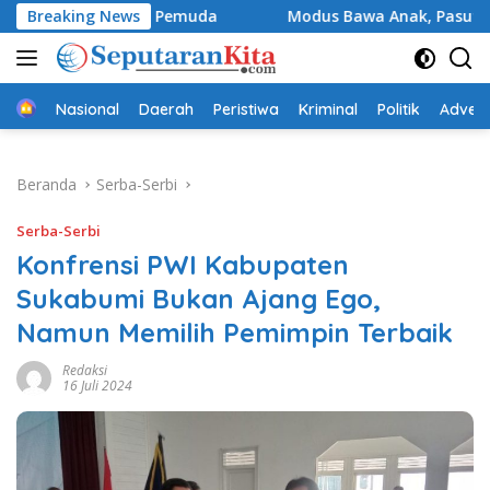
Langsung
atkan Pemuda
Breaking News
Modus Bawa Anak, Pasutri Pelaku Curanm
ke
konten
Beranda
Nasional
Daerah
Peristiwa
Kriminal
Politik
Advert
Beranda
Serba-Serbi
Serba-Serbi
Konfrensi PWI Kabupaten
Sukabumi Bukan Ajang Ego,
Namun Memilih Pemimpin Terbaik
Redaksi
16 Juli 2024