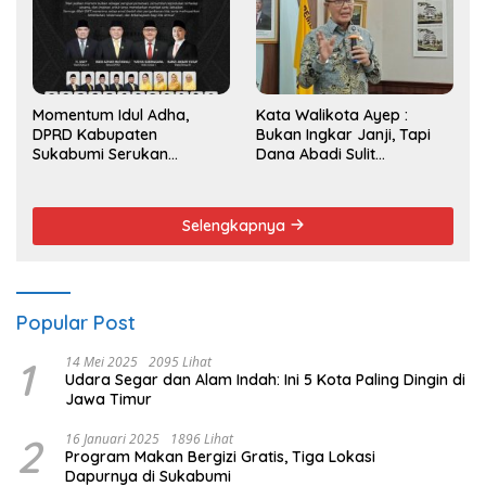
Momentum Idul Adha,
Kata Walikota Ayep :
DPRD Kabupaten
Bukan Ingkar Janji, Tapi
Sukabumi Serukan
Dana Abadi Sulit
Semangat Berbagi dan
Diwujudkan
Persatuan
Selengkapnya
Popular Post
1
14 Mei 2025
2095 Lihat
Udara Segar dan Alam Indah: Ini 5 Kota Paling Dingin di
Jawa Timur
2
16 Januari 2025
1896 Lihat
Program Makan Bergizi Gratis, Tiga Lokasi
Dapurnya di Sukabumi