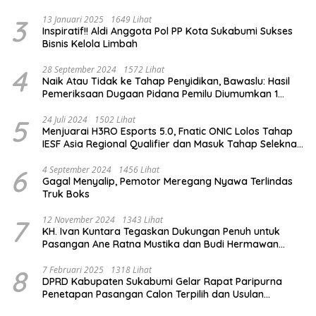
3
13 Januari 2025
1649 Lihat
Inspiratif!! Aldi Anggota Pol PP Kota Sukabumi Sukses
Bisnis Kelola Limbah
4
28 September 2024
1572 Lihat
Naik Atau Tidak ke Tahap Penyidikan, Bawaslu: Hasil
Pemeriksaan Dugaan Pidana Pemilu Diumumkan 1
Oktober
5
24 Juli 2024
1502 Lihat
Menjuarai H3RO Esports 5.0, Fnatic ONIC Lolos Tahap
IESF Asia Regional Qualifier dan Masuk Tahap Seleknas
PB ESI
6
4 September 2024
1456 Lihat
Gagal Menyalip, Pemotor Meregang Nyawa Terlindas
Truk Boks
7
12 November 2024
1343 Lihat
KH. Ivan Kuntara Tegaskan Dukungan Penuh untuk
Pasangan Ane Ratna Mustika dan Budi Hermawan
pada Pilkada Purwakarta 2024
8
7 Februari 2025
1318 Lihat
DPRD Kabupaten Sukabumi Gelar Rapat Paripurna
Penetapan Pasangan Calon Terpilih dan Usulan
Pemberhentian Pejabat Eksekutif