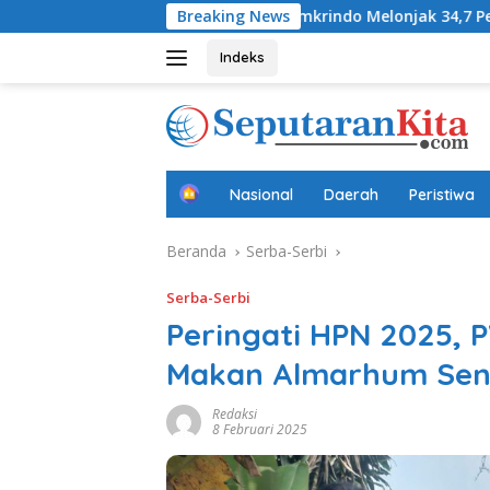
Langsung
difa
Laba Jamkrindo Melonjak 34,7 Persen pada Semeste
Breaking News
ke
konten
Indeks
B
Nasional
Daerah
Peristiwa
e
r
Beranda
Serba-Serbi
a
n
d
Serba-Serbi
a
Peringati HPN 2025, 
Makan Almarhum Sen
Redaksi
8 Februari 2025