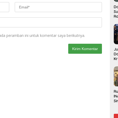
Do
S
Ro
ada peramban ini untuk komentar saya berikutnya.
J
D
Kr
Pe
J
R
IN
Si
Be
Gl