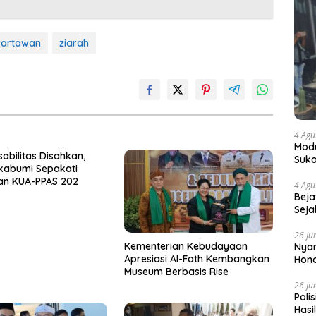
artawan
ziarah
4 Agu
Modu
sabilitas Disahkan,
Suka
kabumi Sepakati
an KUA-PPAS 202
4 Agu
Beja
Seja
26 Ju
Kementerian Kebudayaan
Nyam
Apresiasi Al-Fath Kembangkan
Hono
Museum Berbasis Rise
26 Ju
Poli
Hasi