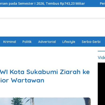
r I 2026, Tembus Rp743,23 Miliar
Perda Disabilitas D
Kriminal
Politik
Advertorial
Lifestyle
Serba-Serbi
Vid
PWI Kota Sukabumi Ziarah ke
ior Wartawan