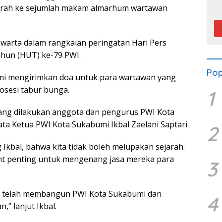
P
arah ke sejumlah makam almarhum wartawan
pewarta dalam rangkaian peringatan Hari Pers
ahun (HUT) ke-79 PWI.
Pop
umi mengirimkan doa untuk para wartawan yang
osesi tabur bunga.
1
yang dilakukan anggota dan pengurus PWI Kota
ta Ketua PWI Kota Sukabumi Ikbal Zaelani Saptari.
2
kbal, bahwa kita tidak boleh melupakan sejarah.
nt penting untuk mengenang jasa mereka para
3
ng telah membangun PWI Kota Sukabumi dan
4
,” lanjut Ikbal.