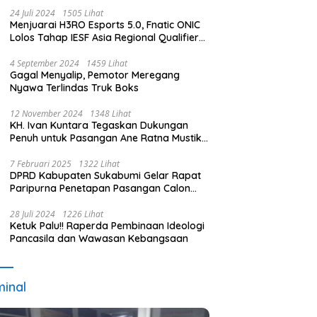
24 Juli 2024
1505 Lihat
Menjuarai H3RO Esports 5.0, Fnatic ONIC
Lolos Tahap IESF Asia Regional Qualifier
dan Masuk Tahap Seleknas PB ESI
4 September 2024
1459 Lihat
Gagal Menyalip, Pemotor Meregang
Nyawa Terlindas Truk Boks
12 November 2024
1348 Lihat
KH. Ivan Kuntara Tegaskan Dukungan
Penuh untuk Pasangan Ane Ratna Mustika
dan Budi Hermawan pada Pilkada
Purwakarta 2024
7 Februari 2025
1322 Lihat
DPRD Kabupaten Sukabumi Gelar Rapat
Paripurna Penetapan Pasangan Calon
Terpilih dan Usulan Pemberhentian
Pejabat Eksekutif
28 Juli 2024
1226 Lihat
Ketuk Palu!! Raperda Pembinaan Ideologi
Pancasila dan Wawasan Kebangsaan
minal