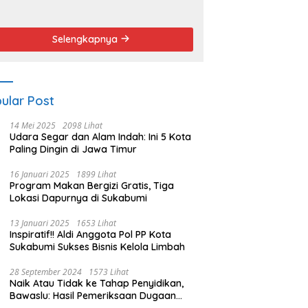
endemo
Angket dan
Pemakzulan
Walikota
Selengkapnya
ular Post
14 Mei 2025
2098 Lihat
Udara Segar dan Alam Indah: Ini 5 Kota
Paling Dingin di Jawa Timur
16 Januari 2025
1899 Lihat
Program Makan Bergizi Gratis, Tiga
Lokasi Dapurnya di Sukabumi
13 Januari 2025
1653 Lihat
Inspiratif!! Aldi Anggota Pol PP Kota
Sukabumi Sukses Bisnis Kelola Limbah
28 September 2024
1573 Lihat
Naik Atau Tidak ke Tahap Penyidikan,
Bawaslu: Hasil Pemeriksaan Dugaan
Pidana Pemilu Diumumkan 1 Oktober