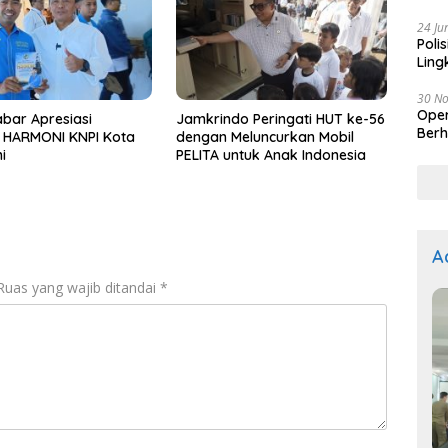
Kep
24 Ju
Poli
Ling
30 N
Oper
bar Apresiasi
Jamkrindo Peringati HUT ke-56
Berh
t HARMONI KNPI Kota
dengan Meluncurkan Mobil
i
PELITA untuk Anak Indonesia
A
Ruas yang wajib ditandai
*