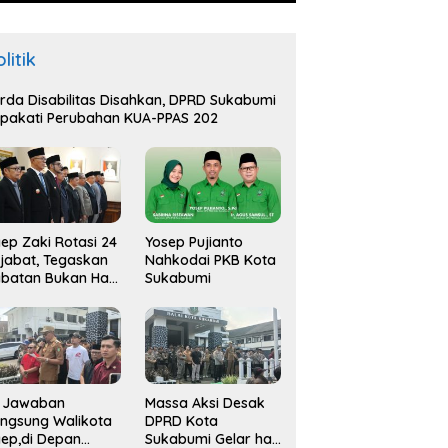
litik
rda Disabilitas Disahkan, DPRD Sukabumi
pakati Perubahan KUA-PPAS 202
ep Zaki Rotasi 24
Yosep Pujianto
jabat, Tegaskan
Nahkodai PKB Kota
batan Bukan Hak
Sukabumi
api Amana
i Jawaban
Massa Aksi Desak
ngsung Walikota
DPRD Kota
ep,di Depan
Sukabumi Gelar hak