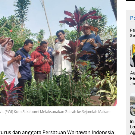
Po
Pe
Se
Ay
Pe
Ja
T
ia (PWI) Kota Sukabumi Melaksanakan Ziarah ke Sejumlah Makam
In
La
urus dan anggota Persatuan Wartawan Indonesia
Ay