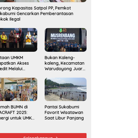
rong Kapasitas Satpol PP, Pemkot
ukabumi Gencarkan Pemberantasan
kok Ilegal
utaan UMKM
Bukan Kaleng-
apatkan Akses
kaleng, Kecamatan
edit Melalui
Warudoyong Juara
njaminan
Kedua di Ajang
amkrindo
Musrenbang
Kecamatan 2025
umah BUMN di
Pantai Sukabumi
ACRAFT 2025:
Favorit Wisatawan
nergi untuk UMKM
Saat Libur Panjang
rdaya Saing
obal