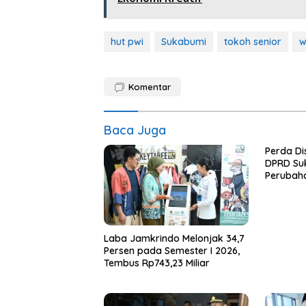
hut pwi
Sukabumi
tokoh senior
w
Komentar
Baca Juga
Perda Di
DPRD Su
Perubah
Laba Jamkrindo Melonjak 34,7
Persen pada Semester I 2026,
Tembus Rp743,23 Miliar