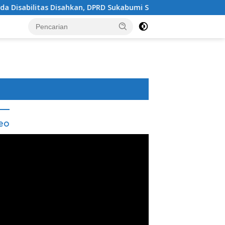
isahkan, DPRD Sukabumi Sepakati Perubahan KUA-PPAS 202
eo