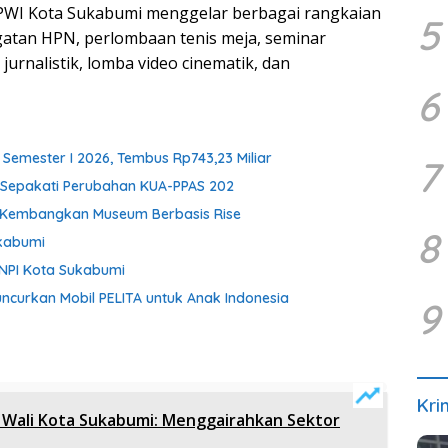
 PWI Kota Sukabumi menggelar berbagai rangkaian
5
gatan HPN, perlombaan tenis meja, seminar
jurnalistik, lomba video cinematik, dan
6
Semester I 2026, Tembus Rp743,23 Miliar
7
i Sepakati Perubahan KUA-PPAS 202
h Kembangkan Museum Berbasis Rise
8
kabumi
KNPI Kota Sukabumi
ncurkan Mobil PELITA untuk Anak Indonesia
9
Kri
 Wali Kota Sukabumi: Menggairahkan Sektor