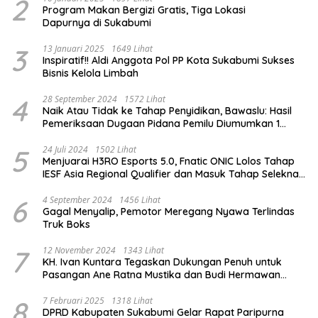
2
Program Makan Bergizi Gratis, Tiga Lokasi
Dapurnya di Sukabumi
3
13 Januari 2025
1649 Lihat
Inspiratif!! Aldi Anggota Pol PP Kota Sukabumi Sukses
Bisnis Kelola Limbah
4
28 September 2024
1572 Lihat
Naik Atau Tidak ke Tahap Penyidikan, Bawaslu: Hasil
Pemeriksaan Dugaan Pidana Pemilu Diumumkan 1
Oktober
5
24 Juli 2024
1502 Lihat
Menjuarai H3RO Esports 5.0, Fnatic ONIC Lolos Tahap
IESF Asia Regional Qualifier dan Masuk Tahap Seleknas
PB ESI
6
4 September 2024
1456 Lihat
Gagal Menyalip, Pemotor Meregang Nyawa Terlindas
Truk Boks
7
12 November 2024
1343 Lihat
KH. Ivan Kuntara Tegaskan Dukungan Penuh untuk
Pasangan Ane Ratna Mustika dan Budi Hermawan
pada Pilkada Purwakarta 2024
8
7 Februari 2025
1318 Lihat
DPRD Kabupaten Sukabumi Gelar Rapat Paripurna