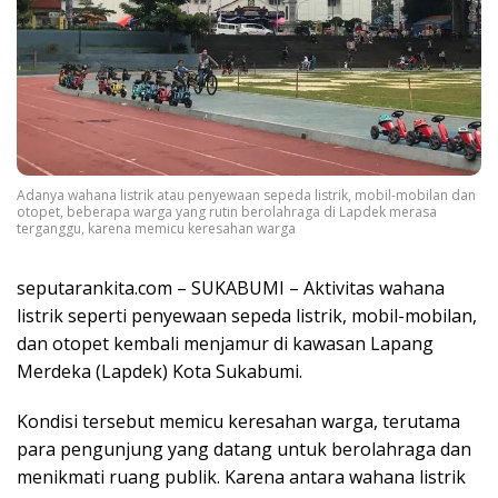
Adanya wahana listrik atau penyewaan sepeda listrik, mobil-mobilan dan
otopet, beberapa warga yang rutin berolahraga di Lapdek merasa
terganggu, karena memicu keresahan warga
seputarankita.com – SUKABUMI – Aktivitas wahana
listrik seperti penyewaan sepeda listrik, mobil-mobilan,
dan otopet kembali menjamur di kawasan Lapang
Merdeka (Lapdek) Kota Sukabumi.
Kondisi tersebut memicu keresahan warga, terutama
para pengunjung yang datang untuk berolahraga dan
menikmati ruang publik. Karena antara wahana listrik