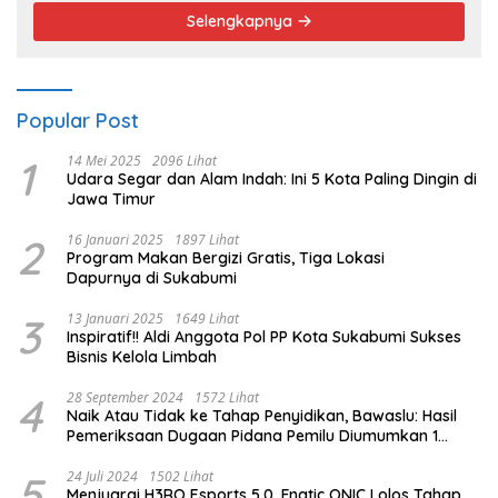
Selengkapnya
Popular Post
1
14 Mei 2025
2096 Lihat
Udara Segar dan Alam Indah: Ini 5 Kota Paling Dingin di
Jawa Timur
2
16 Januari 2025
1897 Lihat
Program Makan Bergizi Gratis, Tiga Lokasi
Dapurnya di Sukabumi
3
13 Januari 2025
1649 Lihat
Inspiratif!! Aldi Anggota Pol PP Kota Sukabumi Sukses
Bisnis Kelola Limbah
4
28 September 2024
1572 Lihat
Naik Atau Tidak ke Tahap Penyidikan, Bawaslu: Hasil
Pemeriksaan Dugaan Pidana Pemilu Diumumkan 1
Oktober
5
24 Juli 2024
1502 Lihat
Menjuarai H3RO Esports 5.0, Fnatic ONIC Lolos Tahap