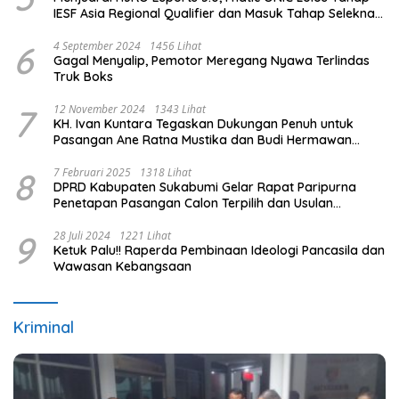
IESF Asia Regional Qualifier dan Masuk Tahap Seleknas
PB ESI
6
4 September 2024
1456 Lihat
Gagal Menyalip, Pemotor Meregang Nyawa Terlindas
Truk Boks
7
12 November 2024
1343 Lihat
KH. Ivan Kuntara Tegaskan Dukungan Penuh untuk
Pasangan Ane Ratna Mustika dan Budi Hermawan
pada Pilkada Purwakarta 2024
8
7 Februari 2025
1318 Lihat
DPRD Kabupaten Sukabumi Gelar Rapat Paripurna
Penetapan Pasangan Calon Terpilih dan Usulan
Pemberhentian Pejabat Eksekutif
9
28 Juli 2024
1221 Lihat
Ketuk Palu!! Raperda Pembinaan Ideologi Pancasila dan
Wawasan Kebangsaan
Kriminal