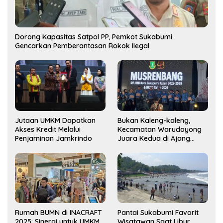
Dorong Kapasitas Satpol PP, Pemkot Sukabumi
Gencarkan Pemberantasan Rokok Ilegal
Jutaan UMKM Dapatkan
Bukan Kaleng-kaleng,
Akses Kredit Melalui
Kecamatan Warudoyong
Penjaminan Jamkrindo
Juara Kedua di Ajang
Musrenbang Kecamatan
2025
Rumah BUMN di INACRAFT
Pantai Sukabumi Favorit
2025: Sinergi untuk UMKM
Wisatawan Saat Libur