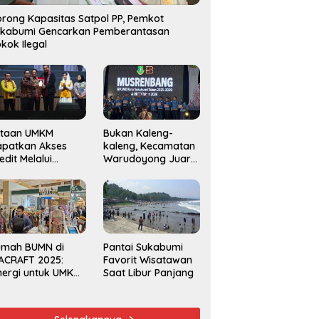
rong Kapasitas Satpol PP, Pemkot
ukabumi Gencarkan Pemberantasan
kok Ilegal
utaan UMKM
Bukan Kaleng-
apatkan Akses
kaleng, Kecamatan
edit Melalui
Warudoyong Juara
njaminan
Kedua di Ajang
amkrindo
Musrenbang
Kecamatan 2025
umah BUMN di
Pantai Sukabumi
ACRAFT 2025:
Favorit Wisatawan
nergi untuk UMKM
Saat Libur Panjang
rdaya Saing
obal