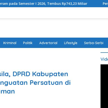
r I 2026, Tembus Rp743,23 Miliar
Perda Disabilitas D
Kriminal
Politik
Advertorial
Lifestyle
Serba-Serbi
Vid
ila, DPRD Kabupaten
nguatan Persatuan di
aman