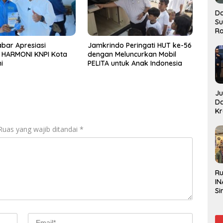
Do
S
Ro
bar Apresiasi
Jamkrindo Peringati HUT ke-56
t HARMONI KNPI Kota
dengan Meluncurkan Mobil
i
PELITA untuk Anak Indonesia
J
D
Kr
Pe
Ruas yang wajib ditandai
*
J
R
IN
Si
Be
Gl