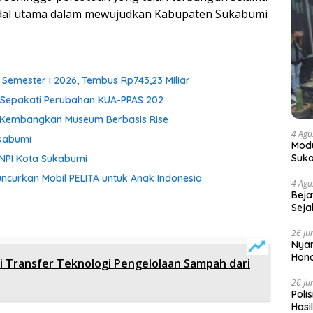
modal utama dalam mewujudkan Kabupaten Sukabumi
Semester I 2026, Tembus Rp743,23 Miliar
i Sepakati Perubahan KUA-PPAS 202
h Kembangkan Museum Berbasis Rise
4 Agu
kabumi
Modu
Suka
KNPI Kota Sukabumi
ncurkan Mobil PELITA untuk Anak Indonesia
4 Agu
Beja
Seja
26 Ju
Nyam
Hono
i Transfer Teknologi Pengelolaan Sampah dari
26 Ju
Poli
Hasi