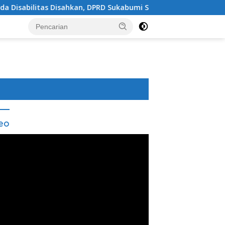
isahkan, DPRD Sukabumi Sepakati Perubahan KUA-PPAS 202
eo