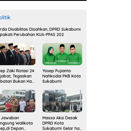
litik
rda Disabilitas Disahkan, DPRD Sukabumi
pakati Perubahan KUA-PPAS 202
ep Zaki Rotasi 24
Yosep Pujianto
jabat, Tegaskan
Nahkodai PKB Kota
batan Bukan Hak
Sukabumi
api Amana
i Jawaban
Massa Aksi Desak
ngsung Walikota
DPRD Kota
ep,di Depan
Sukabumi Gelar hak