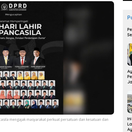
Po
Pe
Se
Ay
Pe
Ja
T
In
casila mengajak masyarakat perkuat persatuan dan kesatuan dan
La
Ay