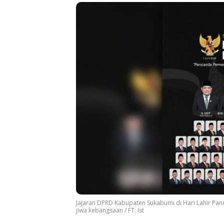
Jajaran DPRD Kabupaten Sukabumi di Hari Lahir Pan
jiwa kebangsaan / FT: Ist