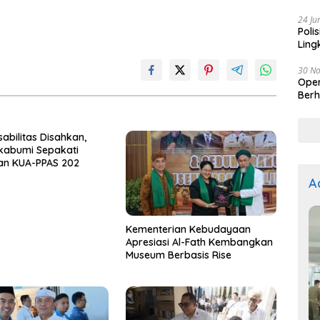
Kep
24 Ju
Poli
Ling
30 N
Oper
Berh
sabilitas Disahkan,
kabumi Sepakati
an KUA-PPAS 202
A
Kementerian Kebudayaan
Apresiasi Al-Fath Kembangkan
Museum Berbasis Rise