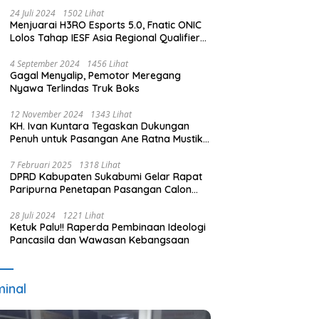
24 Juli 2024
1502 Lihat
Menjuarai H3RO Esports 5.0, Fnatic ONIC
Lolos Tahap IESF Asia Regional Qualifier
dan Masuk Tahap Seleknas PB ESI
4 September 2024
1456 Lihat
Gagal Menyalip, Pemotor Meregang
Nyawa Terlindas Truk Boks
12 November 2024
1343 Lihat
KH. Ivan Kuntara Tegaskan Dukungan
Penuh untuk Pasangan Ane Ratna Mustika
dan Budi Hermawan pada Pilkada
Purwakarta 2024
7 Februari 2025
1318 Lihat
DPRD Kabupaten Sukabumi Gelar Rapat
Paripurna Penetapan Pasangan Calon
Terpilih dan Usulan Pemberhentian
Pejabat Eksekutif
28 Juli 2024
1221 Lihat
Ketuk Palu!! Raperda Pembinaan Ideologi
Pancasila dan Wawasan Kebangsaan
minal