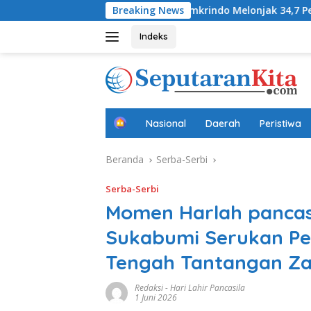
Langsung
difa
Laba Jamkrindo Melonjak 34,7 Persen pada Semeste
Breaking News
ke
konten
Indeks
B
Nasional
Daerah
Peristiwa
e
r
Beranda
Serba-Serbi
a
n
d
Serba-Serbi
a
Momen Harlah pancas
Sukabumi Serukan Pe
Tengah Tantangan Z
Redaksi
-
Hari Lahir Pancasila
1 Juni 2026