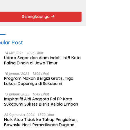
endemo
Angket dan
Pemakzulan
Walikota
Selengkapnya
ular Post
14 Mei 2025
2096 Lihat
Udara Segar dan Alam Indah: Ini 5 Kota
Paling Dingin di Jawa Timur
16 Januari 2025
1896 Lihat
Program Makan Bergizi Gratis, Tiga
Lokasi Dapurnya di Sukabumi
13 Januari 2025
1649 Lihat
Inspiratif!! Aldi Anggota Pol PP Kota
Sukabumi Sukses Bisnis Kelola Limbah
28 September 2024
1572 Lihat
Naik Atau Tidak ke Tahap Penyidikan,
Bawaslu: Hasil Pemeriksaan Dugaan
Pidana Pemilu Diumumkan 1 Oktober