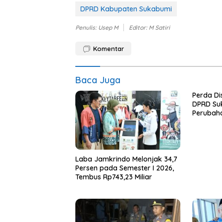
DPRD Kabupaten Sukabumi
Penulis: Usep M
Editor: M Satiri
Komentar
Baca Juga
Perda Di
DPRD Su
Perubah
Laba Jamkrindo Melonjak 34,7
Persen pada Semester I 2026,
Tembus Rp743,23 Miliar