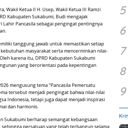
5
 Wakil Ketua II H. Usep, Wakil Ketua III Ramzi
DPRD Kabupaten Sukabumi, Budi mengajak
 Lahir Pancasila sebagai pengingat pentingnya
6
an.
emiliki tanggung jawab untuk memastikan setiap
7
kebutuhan masyarakat serta mencerminkan nilai-
. Oleh karena itu, DPRD Kabupaten Sukabumi
gunan yang berorientasi pada kepentingan
8
n 2026 mengusung tema “Pancasila Pemersatu
9
ma tersebut menjadi pengingat bahwa nilai-nilai
sa Indonesia, tetapi juga dapat menjadi inspirasi
ai dan harmonis.
Kri
en Sukabumi berharap semangat kebangsaan
 sehingga persatuan yang telah terbangun selama