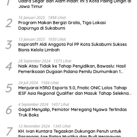
1
Udara Segar dan Alam Indah: Ini 5 Kota Paling Dingin di
Jawa Timur
2
16 Januari 2025
1898 Lihat
Program Makan Bergizi Gratis, Tiga Lokasi
Dapurnya di Sukabumi
3
13 Januari 2025
1650 Lihat
Inspiratif!! Aldi Anggota Pol PP Kota Sukabumi Sukses
Bisnis Kelola Limbah
4
28 September 2024
1573 Lihat
Naik Atau Tidak ke Tahap Penyidikan, Bawaslu: Hasil
Pemeriksaan Dugaan Pidana Pemilu Diumumkan 1
Oktober
5
24 Juli 2024
1504 Lihat
Menjuarai H3RO Esports 5.0, Fnatic ONIC Lolos Tahap
IESF Asia Regional Qualifier dan Masuk Tahap Seleknas
PB ESI
6
4 September 2024
1457 Lihat
Gagal Menyalip, Pemotor Meregang Nyawa Terlindas
Truk Boks
7
12 November 2024
1345 Lihat
KH. Ivan Kuntara Tegaskan Dukungan Penuh untuk
Pasangan Ane Ratna Mustika dan Budi Hermawan