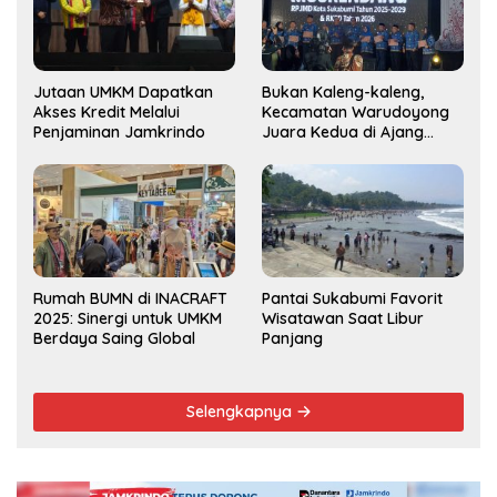
Jutaan UMKM Dapatkan
Bukan Kaleng-kaleng,
Akses Kredit Melalui
Kecamatan Warudoyong
Penjaminan Jamkrindo
Juara Kedua di Ajang
Musrenbang Kecamatan
2025
Rumah BUMN di INACRAFT
Pantai Sukabumi Favorit
2025: Sinergi untuk UMKM
Wisatawan Saat Libur
Berdaya Saing Global
Panjang
Selengkapnya