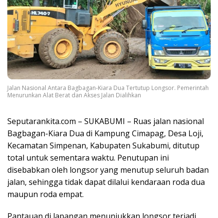
Jalan Nasional Antara Bagbagan-Kiara Dua Tertutup Longsor. Pemerintah
Menurunkan Alat Berat dan Akses Jalan Dialihkan
Seputarankita.com – SUKABUMI – Ruas jalan nasional
Bagbagan-Kiara Dua di Kampung Cimapag, Desa Loji,
Kecamatan Simpenan, Kabupaten Sukabumi, ditutup
total untuk sementara waktu. Penutupan ini
disebabkan oleh longsor yang menutup seluruh badan
jalan, sehingga tidak dapat dilalui kendaraan roda dua
maupun roda empat.
Pantauan di lapangan menunjukkan longsor terjadi