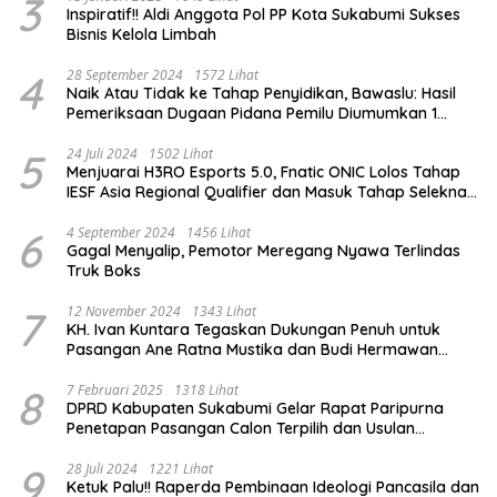
3
Inspiratif!! Aldi Anggota Pol PP Kota Sukabumi Sukses
Bisnis Kelola Limbah
4
28 September 2024
1572 Lihat
Naik Atau Tidak ke Tahap Penyidikan, Bawaslu: Hasil
Pemeriksaan Dugaan Pidana Pemilu Diumumkan 1
Oktober
5
24 Juli 2024
1502 Lihat
Menjuarai H3RO Esports 5.0, Fnatic ONIC Lolos Tahap
IESF Asia Regional Qualifier dan Masuk Tahap Seleknas
PB ESI
6
4 September 2024
1456 Lihat
Gagal Menyalip, Pemotor Meregang Nyawa Terlindas
Truk Boks
7
12 November 2024
1343 Lihat
KH. Ivan Kuntara Tegaskan Dukungan Penuh untuk
Pasangan Ane Ratna Mustika dan Budi Hermawan
pada Pilkada Purwakarta 2024
8
7 Februari 2025
1318 Lihat
DPRD Kabupaten Sukabumi Gelar Rapat Paripurna
Penetapan Pasangan Calon Terpilih dan Usulan
Pemberhentian Pejabat Eksekutif
9
28 Juli 2024
1221 Lihat
Ketuk Palu!! Raperda Pembinaan Ideologi Pancasila dan