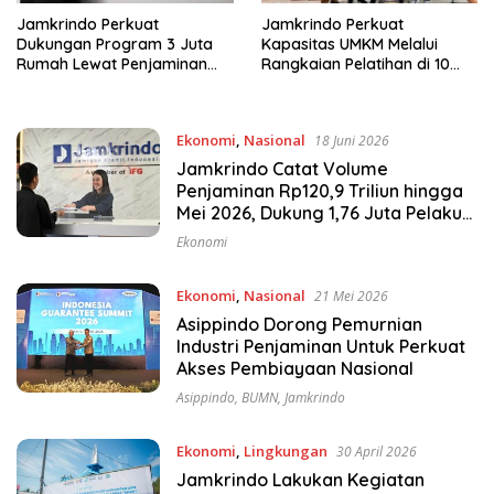
Jamkrindo Perkuat
Jamkrindo Perkuat
Dukungan Program 3 Juta
Kapasitas UMKM Melalui
Rumah Lewat Penjaminan
Rangkaian Pelatihan di 10
Pembiayaan
Kota
Ekonomi
,
Nasional
18 Juni 2026
Jamkrindo Catat Volume
Penjaminan Rp120,9 Triliun hingga
Mei 2026, Dukung 1,76 Juta Pelaku
Usaha
Ekonomi
Ekonomi
,
Nasional
21 Mei 2026
Asippindo Dorong Pemurnian
Industri Penjaminan Untuk Perkuat
Akses Pembiayaan Nasional
Asippindo
,
BUMN
,
Jamkrindo
Ekonomi
,
Lingkungan
30 April 2026
Jamkrindo Lakukan Kegiatan