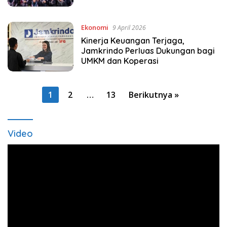
Ekonomi
9 April 2026
Kinerja Keuangan Terjaga,
Jamkrindo Perluas Dukungan bagi
UMKM dan Koperasi
Paginasi
1
2
…
13
Berikutnya »
pos
Video