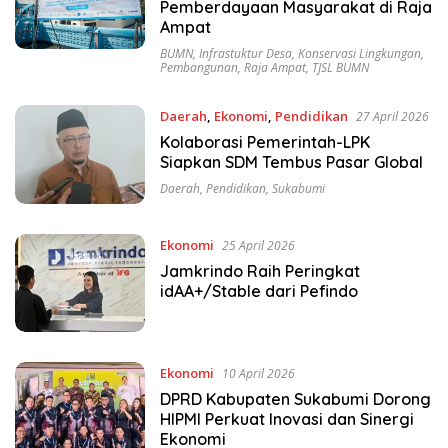
Pemberdayaan Masyarakat di Raja
Ampat
BUMN
,
Infrastuktur Desa
,
Konservasi Lingkungan
,
Pembangunan
,
Raja Ampat
,
TJSL BUMN
Daerah
,
Ekonomi
,
Pendidikan
27 April 2026
Kolaborasi Pemerintah-LPK
Siapkan SDM Tembus Pasar Global
Daerah
,
Pendidikan
,
Sukabumi
Ekonomi
25 April 2026
Jamkrindo Raih Peringkat
idAA+/Stable dari Pefindo
Ekonomi
10 April 2026
DPRD Kabupaten Sukabumi Dorong
HIPMI Perkuat Inovasi dan Sinergi
Ekonomi