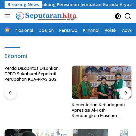
Langsung
andiri, Dukung Peresmian Jembatan Garuda Aryadifa
Breaking News
La
ke
konten
Beranda
Nasional
Daerah
Peristiwa
Kriminal
Politik
Advert
Ekonomi
Perda Disabilitas Disahkan,
DPRD Sukabumi Sepakati
Perubahan KUA-PPAS 202
Kementerian Kebudayaan
Apresiasi Al-Fath
Kembangkan Museum
Berbasis Rise