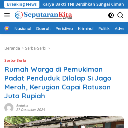
Langsung
Breaking News
Karya Bakti TNI Bersihkan Sungai Cimandiri, Dukung P
ke
konten
Beranda
Nasional
Daerah
Peristiwa
Kriminal
Politik
Advert
Beranda
Serba-Serbi
Serba-Serbi
Rumah Warga di Pemukiman
Padat Penduduk Dilalap Si Jago
Merah, Kerugian Capai Ratusan
Juta Rupiah
Redaksi
27 Desember 2024