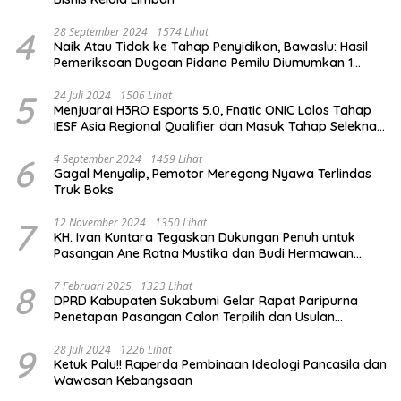
4
28 September 2024
1574 Lihat
Naik Atau Tidak ke Tahap Penyidikan, Bawaslu: Hasil
Pemeriksaan Dugaan Pidana Pemilu Diumumkan 1
Oktober
5
24 Juli 2024
1506 Lihat
Menjuarai H3RO Esports 5.0, Fnatic ONIC Lolos Tahap
IESF Asia Regional Qualifier dan Masuk Tahap Seleknas
PB ESI
6
4 September 2024
1459 Lihat
Gagal Menyalip, Pemotor Meregang Nyawa Terlindas
Truk Boks
7
12 November 2024
1350 Lihat
KH. Ivan Kuntara Tegaskan Dukungan Penuh untuk
Pasangan Ane Ratna Mustika dan Budi Hermawan
pada Pilkada Purwakarta 2024
8
7 Februari 2025
1323 Lihat
DPRD Kabupaten Sukabumi Gelar Rapat Paripurna
Penetapan Pasangan Calon Terpilih dan Usulan
Pemberhentian Pejabat Eksekutif
9
28 Juli 2024
1226 Lihat
Ketuk Palu!! Raperda Pembinaan Ideologi Pancasila dan
Wawasan Kebangsaan