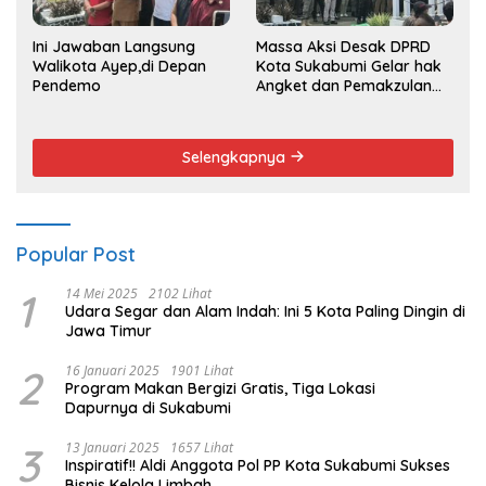
Ini Jawaban Langsung
Massa Aksi Desak DPRD
Walikota Ayep,di Depan
Kota Sukabumi Gelar hak
Pendemo
Angket dan Pemakzulan
Walikota
Selengkapnya
Popular Post
1
14 Mei 2025
2102 Lihat
Udara Segar dan Alam Indah: Ini 5 Kota Paling Dingin di
Jawa Timur
2
16 Januari 2025
1901 Lihat
Program Makan Bergizi Gratis, Tiga Lokasi
Dapurnya di Sukabumi
3
13 Januari 2025
1657 Lihat
Inspiratif!! Aldi Anggota Pol PP Kota Sukabumi Sukses
Bisnis Kelola Limbah