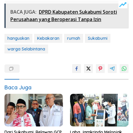
BACA JUGA:
DPRD Kabupaten Sukabumi Soroti
Perusahaan yang Beroperasi Tanpa Izin
hanguskan
Kebakaran
rumah
Sukabumi
warga Selabintana
Baca Juga
Dari Sukabumi, Relawan GCP
Laba Jamkrindo Melonjak