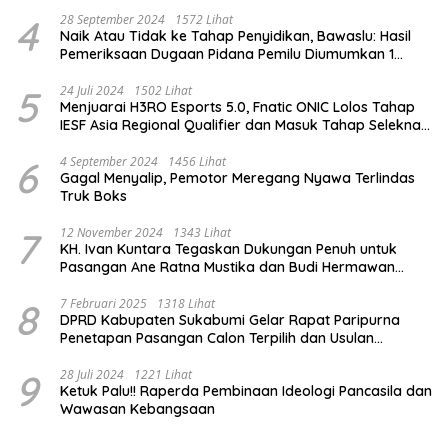
4
28 September 2024
1572 Lihat
Naik Atau Tidak ke Tahap Penyidikan, Bawaslu: Hasil
Pemeriksaan Dugaan Pidana Pemilu Diumumkan 1
Oktober
5
24 Juli 2024
1502 Lihat
Menjuarai H3RO Esports 5.0, Fnatic ONIC Lolos Tahap
IESF Asia Regional Qualifier dan Masuk Tahap Seleknas
PB ESI
6
4 September 2024
1456 Lihat
Gagal Menyalip, Pemotor Meregang Nyawa Terlindas
Truk Boks
7
12 November 2024
1343 Lihat
KH. Ivan Kuntara Tegaskan Dukungan Penuh untuk
Pasangan Ane Ratna Mustika dan Budi Hermawan
pada Pilkada Purwakarta 2024
8
7 Februari 2025
1318 Lihat
DPRD Kabupaten Sukabumi Gelar Rapat Paripurna
Penetapan Pasangan Calon Terpilih dan Usulan
Pemberhentian Pejabat Eksekutif
9
28 Juli 2024
1221 Lihat
Ketuk Palu!! Raperda Pembinaan Ideologi Pancasila dan
Wawasan Kebangsaan