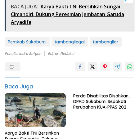
BACA JUGA:
Karya Bakti TNI Bersihkan Sungai
Cimandiri, Dukung Peresmian Jembatan Garuda
Aryadifa
Pemkab Sukabumi
tambangilegal
tambangliar
Penulis: Indra Sofyan
Editor: Redaksi
Baca Juga
Perda Disabilitas Disahkan,
DPRD Sukabumi Sepakati
Perubahan KUA-PPAS 202
Karya Bakti TNI Bersihkan
Sungai Cimandiri, Dukung