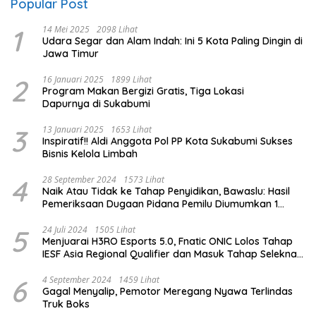
Popular Post
1
14 Mei 2025
2098 Lihat
Udara Segar dan Alam Indah: Ini 5 Kota Paling Dingin di
Jawa Timur
2
16 Januari 2025
1899 Lihat
Program Makan Bergizi Gratis, Tiga Lokasi
Dapurnya di Sukabumi
3
13 Januari 2025
1653 Lihat
Inspiratif!! Aldi Anggota Pol PP Kota Sukabumi Sukses
Bisnis Kelola Limbah
4
28 September 2024
1573 Lihat
Naik Atau Tidak ke Tahap Penyidikan, Bawaslu: Hasil
Pemeriksaan Dugaan Pidana Pemilu Diumumkan 1
Oktober
5
24 Juli 2024
1505 Lihat
Menjuarai H3RO Esports 5.0, Fnatic ONIC Lolos Tahap
IESF Asia Regional Qualifier dan Masuk Tahap Seleknas
PB ESI
6
4 September 2024
1459 Lihat
Gagal Menyalip, Pemotor Meregang Nyawa Terlindas
Truk Boks