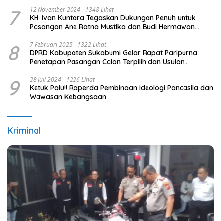
7
12 November 2024
1348 Lihat
KH. Ivan Kuntara Tegaskan Dukungan Penuh untuk
Pasangan Ane Ratna Mustika dan Budi Hermawan
pada Pilkada Purwakarta 2024
8
7 Februari 2025
1322 Lihat
DPRD Kabupaten Sukabumi Gelar Rapat Paripurna
Penetapan Pasangan Calon Terpilih dan Usulan
Pemberhentian Pejabat Eksekutif
9
28 Juli 2024
1226 Lihat
Ketuk Palu!! Raperda Pembinaan Ideologi Pancasila dan
Wawasan Kebangsaan
Kriminal