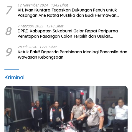
7
12 November 2024
1343 Lihat
KH. Ivan Kuntara Tegaskan Dukungan Penuh untuk
Pasangan Ane Ratna Mustika dan Budi Hermawan
pada Pilkada Purwakarta 2024
8
7 Februari 2025
1318 Lihat
DPRD Kabupaten Sukabumi Gelar Rapat Paripurna
Penetapan Pasangan Calon Terpilih dan Usulan
Pemberhentian Pejabat Eksekutif
9
28 Juli 2024
1221 Lihat
Ketuk Palu!! Raperda Pembinaan Ideologi Pancasila dan
Wawasan Kebangsaan
Kriminal