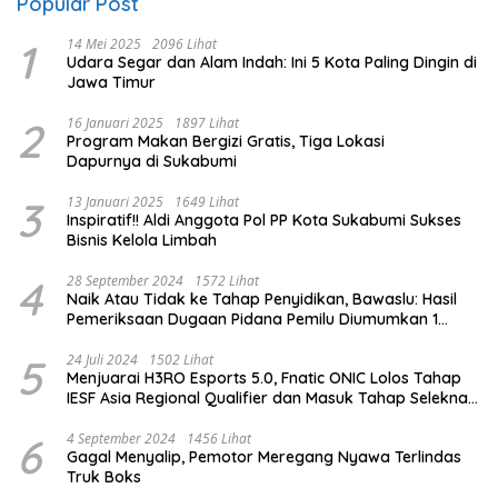
Popular Post
1
14 Mei 2025
2096 Lihat
Udara Segar dan Alam Indah: Ini 5 Kota Paling Dingin di
Jawa Timur
2
16 Januari 2025
1897 Lihat
Program Makan Bergizi Gratis, Tiga Lokasi
Dapurnya di Sukabumi
3
13 Januari 2025
1649 Lihat
Inspiratif!! Aldi Anggota Pol PP Kota Sukabumi Sukses
Bisnis Kelola Limbah
4
28 September 2024
1572 Lihat
Naik Atau Tidak ke Tahap Penyidikan, Bawaslu: Hasil
Pemeriksaan Dugaan Pidana Pemilu Diumumkan 1
Oktober
5
24 Juli 2024
1502 Lihat
Menjuarai H3RO Esports 5.0, Fnatic ONIC Lolos Tahap
IESF Asia Regional Qualifier dan Masuk Tahap Seleknas
PB ESI
6
4 September 2024
1456 Lihat
Gagal Menyalip, Pemotor Meregang Nyawa Terlindas
Truk Boks