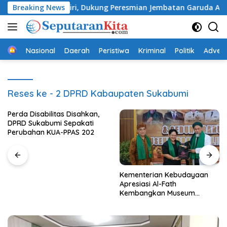
Langsung
gai Cimandiri, Dukung Peresmian Jembatan Garuda Aryadifa
Breaking News
ke
konten
Beranda
Nasional
Daerah
Peristiwa
Kriminal
Politik
Advert
Reses ke - 2 DPRD Kabaupaten Sukabumi
Perda Disabilitas Disahkan,
DPRD Sukabumi Sepakati
Perubahan KUA-PPAS 202
Kementerian Kebudayaan
Apresiasi Al-Fath
Kembangkan Museum
Berbasis Rise