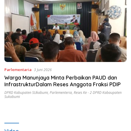
Parlementaria
3 Juni 2026
Warga Manunjaya Minta Perbaikan PAUD dan
InfrastrukturDalam Reses Anggota Fraksi PDIP
DPRD Kabupaten SUkabumi
,
Parlementeria
,
Reses Ke - 2 DPRD Kabaupaten
Sukabumi