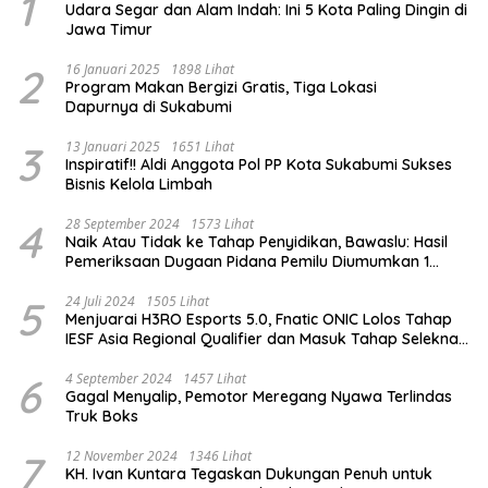
1
Udara Segar dan Alam Indah: Ini 5 Kota Paling Dingin di
Jawa Timur
2
16 Januari 2025
1898 Lihat
Program Makan Bergizi Gratis, Tiga Lokasi
Dapurnya di Sukabumi
3
13 Januari 2025
1651 Lihat
Inspiratif!! Aldi Anggota Pol PP Kota Sukabumi Sukses
Bisnis Kelola Limbah
4
28 September 2024
1573 Lihat
Naik Atau Tidak ke Tahap Penyidikan, Bawaslu: Hasil
Pemeriksaan Dugaan Pidana Pemilu Diumumkan 1
Oktober
5
24 Juli 2024
1505 Lihat
Menjuarai H3RO Esports 5.0, Fnatic ONIC Lolos Tahap
IESF Asia Regional Qualifier dan Masuk Tahap Seleknas
PB ESI
6
4 September 2024
1457 Lihat
Gagal Menyalip, Pemotor Meregang Nyawa Terlindas
Truk Boks
7
12 November 2024
1346 Lihat
KH. Ivan Kuntara Tegaskan Dukungan Penuh untuk