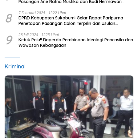
Pasangan Ane Ratna Mustika dan Budi Hermawan
pada Pilkada Purwakarta 2024
8
7 Februari 2025
1322 Lihat
DPRD Kabupaten Sukabumi Gelar Rapat Paripurna
Penetapan Pasangan Calon Terpilih dan Usulan
Pemberhentian Pejabat Eksekutif
9
28 Juli 2024
1225 Lihat
Ketuk Palu!! Raperda Pembinaan Ideologi Pancasila dan
Wawasan Kebangsaan
Kriminal