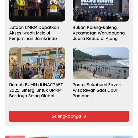
Jutaan UMKM Dapatkan
Bukan Kaleng-kaleng,
Akses Kredit Melalui
Kecamatan Warudoyong
Penjaminan Jamkrindo
Juara Kedua di Ajang
Musrenbang Kecamatan
2025
Rumah BUMN di INACRAFT
Pantai Sukabumi Favorit
2025: Sinergi untuk UMKM
Wisatawan Saat Libur
Berdaya Saing Global
Panjang
Selengkapnya