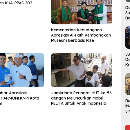
an KUA-PPAS 202
Do
S
Ro
Kementerian Kebudayaan
Apresiasi Al-Fath Kembangkan
Museum Berbasis Rise
J
D
Kr
Pe
J
bar Apresiasi
Jamkrindo Peringati HUT ke-56
t HARMONI KNPI Kota
dengan Meluncurkan Mobil
R
i
PELITA untuk Anak Indonesia
IN
Si
Be
Gl