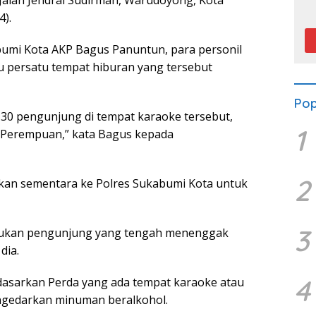
Jalan Jendral Sudirman, Warudoyong, Kota
P
).
umi Kota AKP Bagus Panuntun, para personil
 persatu tempat hiburan yang tersebut
Pop
a 30 pengunjung di tempat karaoke tersebut,
1
10 Perempuan,” kata Bagus kepada
2
an sementara ke Polres Sukabumi Kota untuk
3
nemukan pengunjung yang tengah menenggak
dia.
4
erdasarkan Perda yang ada tempat karaoke atau
ngedarkan minuman beralkohol.