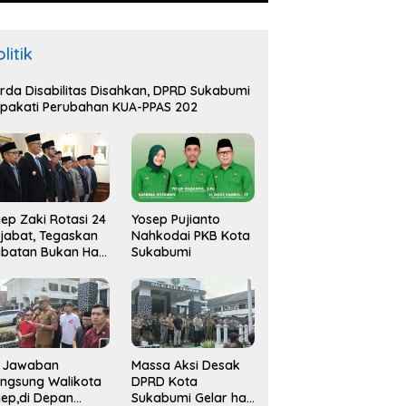
litik
rda Disabilitas Disahkan, DPRD Sukabumi
pakati Perubahan KUA-PPAS 202
ep Zaki Rotasi 24
Yosep Pujianto
jabat, Tegaskan
Nahkodai PKB Kota
batan Bukan Hak
Sukabumi
api Amana
i Jawaban
Massa Aksi Desak
ngsung Walikota
DPRD Kota
ep,di Depan
Sukabumi Gelar hak