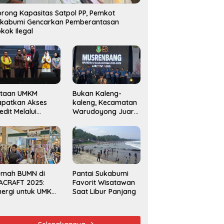
rong Kapasitas Satpol PP, Pemkot
ukabumi Gencarkan Pemberantasan
kok Ilegal
utaan UMKM
Bukan Kaleng-
apatkan Akses
kaleng, Kecamatan
edit Melalui
Warudoyong Juara
njaminan
Kedua di Ajang
amkrindo
Musrenbang
Kecamatan 2025
umah BUMN di
Pantai Sukabumi
ACRAFT 2025:
Favorit Wisatawan
nergi untuk UMKM
Saat Libur Panjang
rdaya Saing
obal