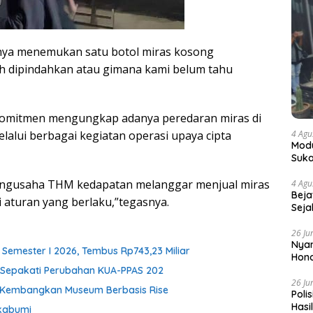
anya menemukan satu botol miras kosong
ah dipindahkan atau gimana kami belum tahu
rkomitmen mengungkap adanya peredaran miras di
lalui berbagai kegiatan operasi upaya cipta
4 Agu
Modu
Suka
 pengusaha THM kedapatan melanggar menjual miras
4 Agu
Beja
 aturan yang berlaku,”tegasnya.
Seja
26 Ju
Nyam
Semester I 2026, Tembus Rp743,23 Miliar
Hono
i Sepakati Perubahan KUA-PPAS 202
26 Ju
h Kembangkan Museum Berbasis Rise
Poli
Hasi
kabumi