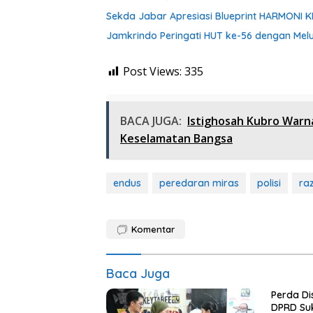
Sekda Jabar Apresiasi Blueprint HARMONI 
Jamkrindo Peringati HUT ke-56 dengan Melu
Post Views:
335
BACA JUGA:
Istighosah Kubro Warna
Keselamatan Bangsa
endus
peredaran miras
polisi
ra
Komentar
Baca Juga
Perda Di
DPRD Su