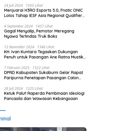
24 Juli 2024
1505 Lihat
Menjuarai H3RO Esports 5.0, Fnatic ONIC
Lolos Tahap IESF Asia Regional Qualifier
dan Masuk Tahap Seleknas PB ESI
4 September 2024
1457 Lihat
Gagal Menyalip, Pemotor Meregang
Nyawa Terlindas Truk Boks
12 November 2024
1346 Lihat
KH. Ivan Kuntara Tegaskan Dukungan
Penuh untuk Pasangan Ane Ratna Mustika
dan Budi Hermawan pada Pilkada
Purwakarta 2024
7 Februari 2025
1322 Lihat
DPRD Kabupaten Sukabumi Gelar Rapat
Paripurna Penetapan Pasangan Calon
Terpilih dan Usulan Pemberhentian
Pejabat Eksekutif
28 Juli 2024
1225 Lihat
Ketuk Palu!! Raperda Pembinaan Ideologi
Pancasila dan Wawasan Kebangsaan
minal