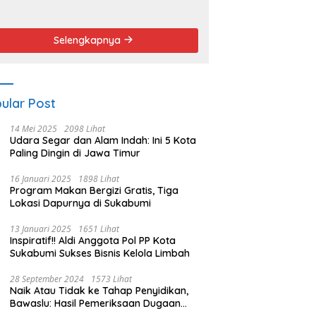
endemo
Angket dan
Pemakzulan
Walikota
Selengkapnya
ular Post
14 Mei 2025
2098 Lihat
Udara Segar dan Alam Indah: Ini 5 Kota
Paling Dingin di Jawa Timur
16 Januari 2025
1898 Lihat
Program Makan Bergizi Gratis, Tiga
Lokasi Dapurnya di Sukabumi
13 Januari 2025
1651 Lihat
Inspiratif!! Aldi Anggota Pol PP Kota
Sukabumi Sukses Bisnis Kelola Limbah
28 September 2024
1573 Lihat
Naik Atau Tidak ke Tahap Penyidikan,
Bawaslu: Hasil Pemeriksaan Dugaan
Pidana Pemilu Diumumkan 1 Oktober