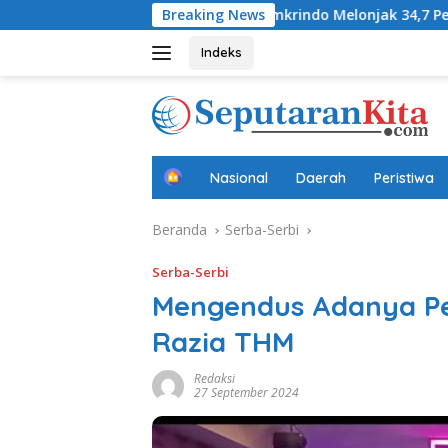
Langsung
fa
Laba Jamkrindo Melonjak 34,7 Persen pada Semester 
Breaking News
ke
konten
Indeks
B
Nasional
Daerah
Peristiwa
e
r
Beranda
Serba-Serbi
a
n
d
Serba-Serbi
a
Mengendus Adanya Per
Razia THM
Redaksi
27 September 2024