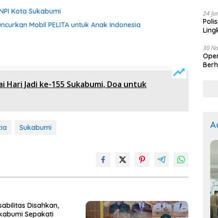
Kep
KNPI Kota Sukabumi
24 Ju
Poli
ncurkan Mobil PELITA untuk Anak Indonesia
Ling
30 N
Oper
Berh
i Hari Jadi ke-155 Sukabumi, Doa untuk
A
zia
Sukabumi
sabilitas Disahkan,
kabumi Sepakati