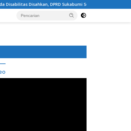
hkan, DPRD Sukabumi Sepakati Perubahan KUA-PPAS 202
eo