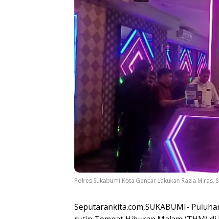
Polres Sukabumi Kota Gencar Lakukan Razia Miras.
Seputarankita.com,SUKABUMI- Puluhan 