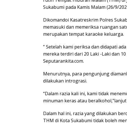
rutin Tempat Hiburan Malam (THM) di 
Sukabumi pada Kamis Malam (26/9/2024
Dikomandoi Kasatreskrim Polres Sukab
memasuki dan memeriksa ruangan satu
merupakan tempat karaoke keluarga.
” Setelah kami periksa dan didapati ad
mereka terdiri dari 20 Laki -Laki dan 
Seputarankita.com.
Menurutnya, para pengunjung diamank
dilakukan intrograsi.
“Dalam razia kali ini, kami tidak me
minuman keras atau beralkohol,”lanjut 
Dalam hal ini, razia yang dilakukan b
THM di Kota Sukabumi tidak boleh me