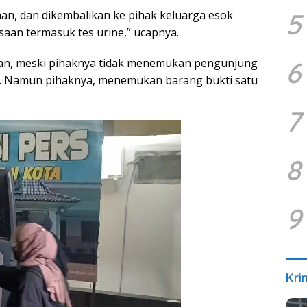
5
aan, dan dikembalikan ke pihak keluarga esok
saan termasuk tes urine,” ucapnya.
6
kan, meski pihaknya tidak menemukan pengunjung
 Namun pihaknya, menemukan barang bukti satu
7
8
9
Kri