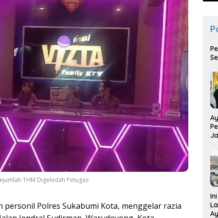
Po
Pe
Se
Ay
Pe
Ja
T
 Sejumlah THM Digeledah Petugas
In
La
personil Polres Sukabumi Kota, menggelar razia
Ay