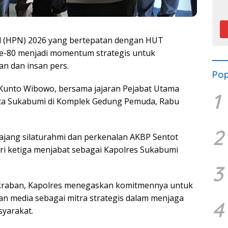
P
al (HPN) 2026 yang bertepatan dengan HUT
ke-80 menjadi momentum strategis untuk
n dan insan pers.
Pop
Kunto Wibowo, bersama jajaran Pejabat Utama
1
ota Sukabumi di Komplek Gedung Pemuda, Rabu
2
ajang silaturahmi dan perkenalan AKBP Sentot
i ketiga menjabat sebagai Kapolres Sukabumi
3
kraban, Kapolres menegaskan komitmennya untuk
 media sebagai mitra strategis dalam menjaga
4
syarakat.