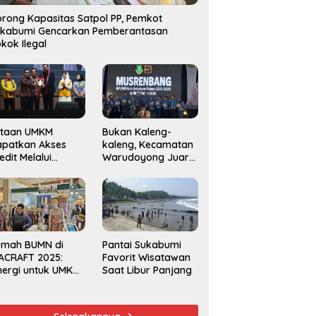
rong Kapasitas Satpol PP, Pemkot
ukabumi Gencarkan Pemberantasan
kok Ilegal
utaan UMKM
Bukan Kaleng-
apatkan Akses
kaleng, Kecamatan
edit Melalui
Warudoyong Juara
njaminan
Kedua di Ajang
amkrindo
Musrenbang
Kecamatan 2025
umah BUMN di
Pantai Sukabumi
ACRAFT 2025:
Favorit Wisatawan
nergi untuk UMKM
Saat Libur Panjang
rdaya Saing
obal