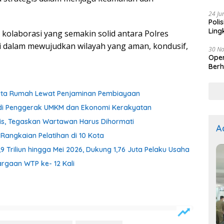
Kep
24 Ju
Poli
Ling
 kolaborasi yang semakin solid antara Polres
 dalam mewujudkan wilayah yang aman, kondusif,
30 N
Oper
Berh
uta Rumah Lewat Penjaminan Pembiayaan
di Penggerak UMKM dan Ekonomi Kerakyatan
is, Tegaskan Wartawan Harus Dihormati
A
Rangkaian Pelatihan di 10 Kota
Triliun hingga Mei 2026, Dukung 1,76 Juta Pelaku Usaha
rgaan WTP ke- 12 Kali