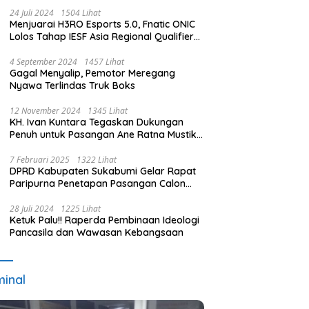
24 Juli 2024
1504 Lihat
Menjuarai H3RO Esports 5.0, Fnatic ONIC
Lolos Tahap IESF Asia Regional Qualifier
dan Masuk Tahap Seleknas PB ESI
4 September 2024
1457 Lihat
Gagal Menyalip, Pemotor Meregang
Nyawa Terlindas Truk Boks
12 November 2024
1345 Lihat
KH. Ivan Kuntara Tegaskan Dukungan
Penuh untuk Pasangan Ane Ratna Mustika
dan Budi Hermawan pada Pilkada
Purwakarta 2024
7 Februari 2025
1322 Lihat
DPRD Kabupaten Sukabumi Gelar Rapat
Paripurna Penetapan Pasangan Calon
Terpilih dan Usulan Pemberhentian
Pejabat Eksekutif
28 Juli 2024
1225 Lihat
Ketuk Palu!! Raperda Pembinaan Ideologi
Pancasila dan Wawasan Kebangsaan
minal