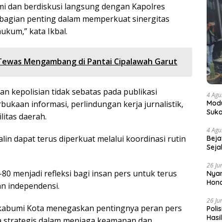
hmi dan berdiskusi langsung dengan Kapolres
 bagian penting dalam memperkuat sinergitas
kum,” kata Ikbal.
n Tewas Mengambang di Pantai Cipalawah Garut
an kepolisian tidak sebatas pada publikasi
4 Agu
bukaan informasi, perlindungan kerja jurnalistik,
Modu
Suka
itas daerah.
4 Agu
lin dapat terus diperkuat melalui koordinasi rutin
Beja
Seja
26 Ju
menjadi refleksi bagi insan pers untuk terus
Nyam
Hono
an independensi.
26 Ju
s Sukabumi Kota menegaskan pentingnya peran pers
Poli
Hasi
ra strategis dalam menjaga keamanan dan