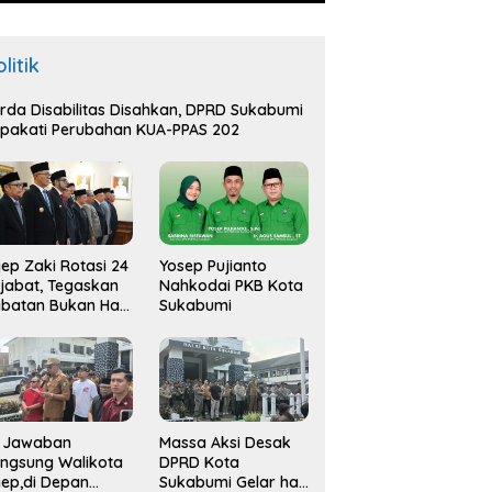
litik
rda Disabilitas Disahkan, DPRD Sukabumi
pakati Perubahan KUA-PPAS 202
ep Zaki Rotasi 24
Yosep Pujianto
jabat, Tegaskan
Nahkodai PKB Kota
batan Bukan Hak
Sukabumi
api Amana
i Jawaban
Massa Aksi Desak
ngsung Walikota
DPRD Kota
ep,di Depan
Sukabumi Gelar hak