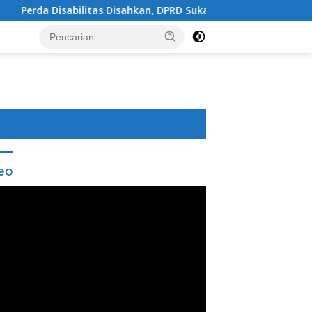
itas Disahkan, DPRD Sukabumi Sepakati Perubahan KUA-PPAS 202
eo