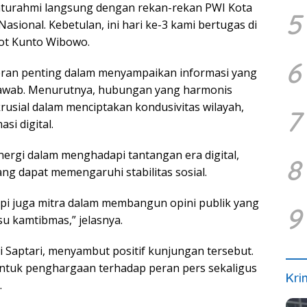
silaturahmi langsung dengan rekan-rekan PWI Kota
5
ional. Kebetulan, ini hari ke-3 kami bertugas di
tot Kunto Wibowo.
6
eran penting dalam menyampaikan informasi yang
jawab. Menurutnya, hubungan yang harmonis
krusial dalam menciptakan kondusivitas wilayah,
7
si digital.
nergi dalam menghadapi tantangan era digital,
8
g dapat memengaruhi stabilitas sosial.
tapi juga mitra dalam membangun opini publik yang
9
su kamtibmas,” jelasnya.
i Saptari, menyambut positif kunjungan tersebut.
entuk penghargaan terhadap peran pers sekaligus
Kri
.