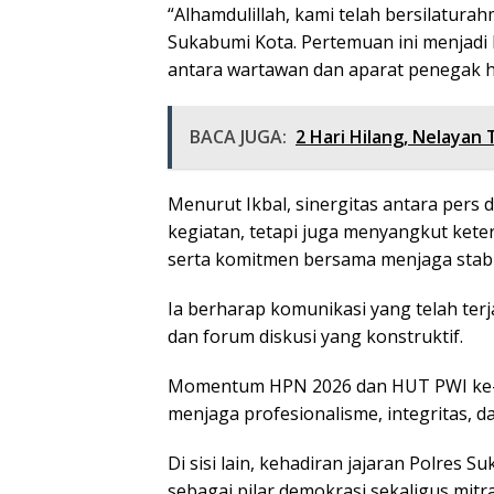
“Alhamdulillah, kami telah bersilatura
Sukabumi Kota. Pertemuan ini menjadi
antara wartawan dan aparat penegak hu
BACA JUGA:
2 Hari Hilang, Nelaya
Menurut Ikbal, sinergitas antara pers d
kegiatan, tetapi juga menyangkut keter
serta komitmen bersama menjaga stabil
Ia berharap komunikasi yang telah terja
dan forum diskusi yang konstruktif.
Momentum HPN 2026 dan HUT PWI ke-80 
menjaga profesionalisme, integritas, d
Di sisi lain, kehadiran jajaran Polre
sebagai pilar demokrasi sekaligus mit