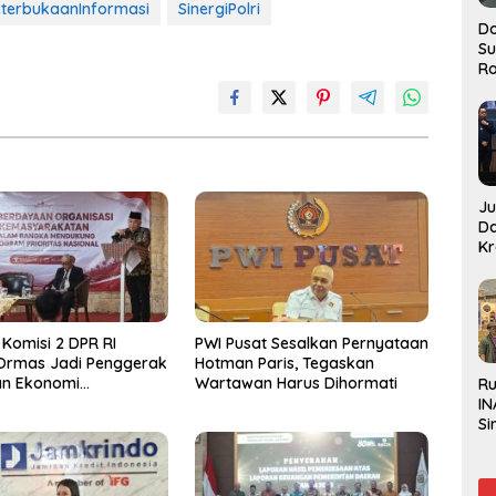
terbukaanInformasi
SinergiPolri
Do
S
Ro
J
D
Kr
Pe
J
Komisi 2 DPR RI
PWI Pusat Sesalkan Pernyataan
Ormas Jadi Penggerak
Hotman Paris, Tegaskan
n Ekonomi
Wartawan Harus Dihormati
R
tan
IN
Si
Be
Gl