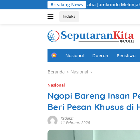
Langsung
a Aryadifa
Laba Jamkrindo Melonjak 34,7 Persen pada S
Breaking News
ke
konten
Indeks
B
Nasional
Daerah
Peristiwa
e
r
Beranda
Nasional
a
n
d
Nasional
a
Ngopi Bareng Insan P
Beri Pesan Khusus di 
Redaksi
11 Februari 2026