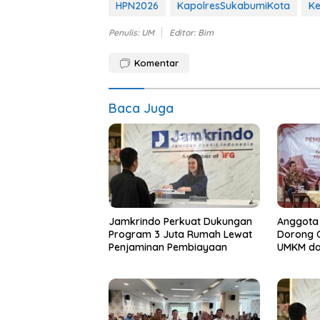
HPN2026
KapolresSukabumiKota
Ke
Penulis: UM
Editor: Bim
Komentar
Baca Juga
Jamkrindo Perkuat Dukungan
Anggota 
Program 3 Juta Rumah Lewat
Dorong 
Penjaminan Pembiayaan
UMKM da
Kerakya