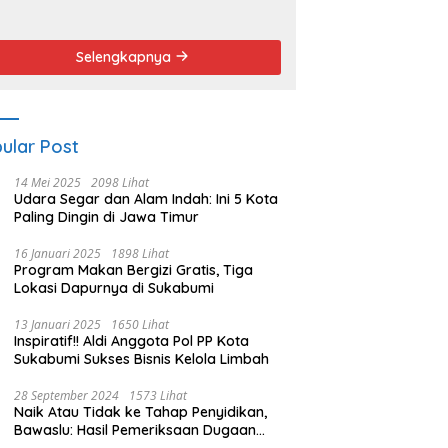
endemo
Angket dan
Pemakzulan
Walikota
Selengkapnya
ular Post
14 Mei 2025
2098 Lihat
Udara Segar dan Alam Indah: Ini 5 Kota
Paling Dingin di Jawa Timur
16 Januari 2025
1898 Lihat
Program Makan Bergizi Gratis, Tiga
Lokasi Dapurnya di Sukabumi
13 Januari 2025
1650 Lihat
Inspiratif!! Aldi Anggota Pol PP Kota
Sukabumi Sukses Bisnis Kelola Limbah
28 September 2024
1573 Lihat
Naik Atau Tidak ke Tahap Penyidikan,
Bawaslu: Hasil Pemeriksaan Dugaan
Pidana Pemilu Diumumkan 1 Oktober