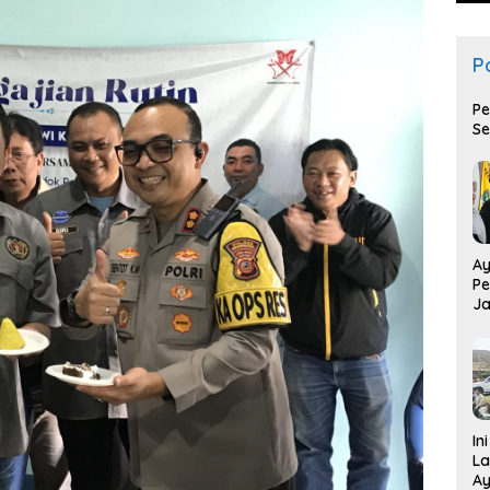
Po
Pe
Se
Ay
Pe
Ja
T
In
La
Ay