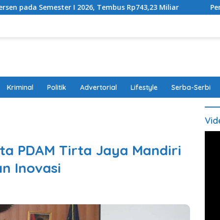
r I 2026, Tembus Rp743,23 Miliar
Perda Disabilitas D
Kriminal
Politik
Advertorial
Lifestyle
Serba-Serbi
Vid
a PDAM Tirta Jaya Mandiri
n Inovasi