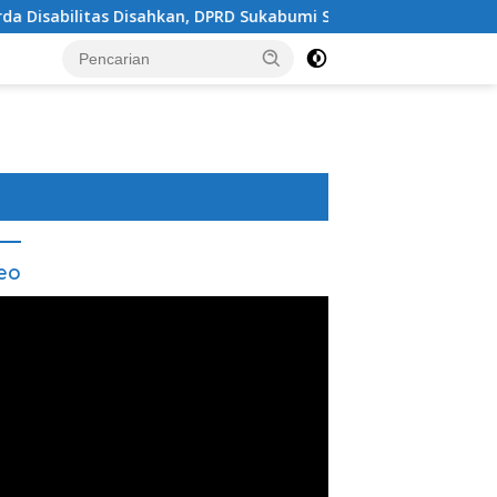
isahkan, DPRD Sukabumi Sepakati Perubahan KUA-PPAS 202
eo