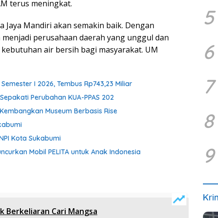
M terus meningkat.
5
ta Jaya Mandiri akan semakin baik. Dengan
a menjadi perusahaan daerah yang unggul dan
6
kebutuhan air bersih bagi masyarakat. UM
7
Semester I 2026, Tembus Rp743,23 Miliar
i Sepakati Perubahan KUA-PPAS 202
h Kembangkan Museum Berbasis Rise
8
kabumi
KNPI Kota Sukabumi
9
ncurkan Mobil PELITA untuk Anak Indonesia
Kri
k Berkeliaran Cari Mangsa