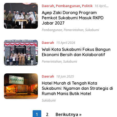
Daerah
,
Pembangunan
,
Politik
16 April
2026
Ayep Zaki Dorong Program
Pemkot Sukabumi Masuk RKPD
Jabar 2027
Pembangunan
,
Pemerintahan
,
Sukabumi
Daerah
15 April 2026
Wali Kota Sukabumi Fokus Bangun
Ekonomi Bersih dan Kolaboratif
Pemerintahan
,
Sukabumi
Daerah
18 Juni 2025
Hotel Murah di Tengah Kota
Sukabumi: Nyaman dan Strategis di
Rumah Manis Butik Hotel
Sukabumi
Paginasi
1
2
Berikutnya »