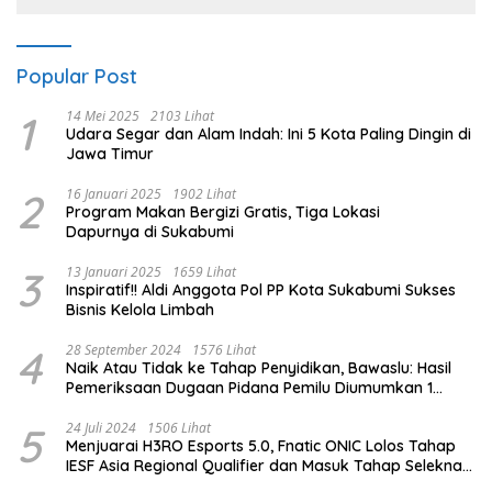
Popular Post
1
14 Mei 2025
2103 Lihat
Udara Segar dan Alam Indah: Ini 5 Kota Paling Dingin di
Jawa Timur
2
16 Januari 2025
1902 Lihat
Program Makan Bergizi Gratis, Tiga Lokasi
Dapurnya di Sukabumi
3
13 Januari 2025
1659 Lihat
Inspiratif!! Aldi Anggota Pol PP Kota Sukabumi Sukses
Bisnis Kelola Limbah
4
28 September 2024
1576 Lihat
Naik Atau Tidak ke Tahap Penyidikan, Bawaslu: Hasil
Pemeriksaan Dugaan Pidana Pemilu Diumumkan 1
Oktober
5
24 Juli 2024
1506 Lihat
Menjuarai H3RO Esports 5.0, Fnatic ONIC Lolos Tahap
IESF Asia Regional Qualifier dan Masuk Tahap Seleknas
PB ESI