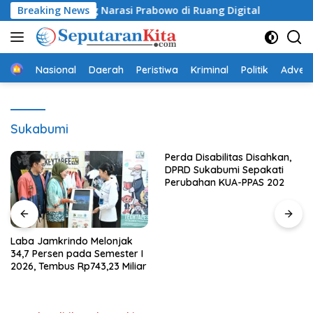
Langsung
Benteng Narasi Prabowo di Ruang Digital
Breaking News
BPBD Sukabu
ke
konten
Beranda
Nasional
Daerah
Peristiwa
Kriminal
Politik
Advert
Sukabumi
Perda Disabilitas Disahkan,
DPRD Sukabumi Sepakati
Perubahan KUA-PPAS 202
Laba Jamkrindo Melonjak
34,7 Persen pada Semester I
2026, Tembus Rp743,23 Miliar