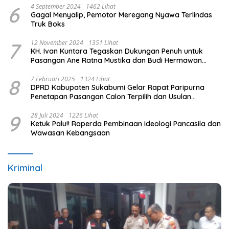
6
4 September 2024
1462 Lihat
Gagal Menyalip, Pemotor Meregang Nyawa Terlindas
Truk Boks
7
12 November 2024
1351 Lihat
KH. Ivan Kuntara Tegaskan Dukungan Penuh untuk
Pasangan Ane Ratna Mustika dan Budi Hermawan
pada Pilkada Purwakarta 2024
8
7 Februari 2025
1324 Lihat
DPRD Kabupaten Sukabumi Gelar Rapat Paripurna
Penetapan Pasangan Calon Terpilih dan Usulan
Pemberhentian Pejabat Eksekutif
9
28 Juli 2024
1226 Lihat
Ketuk Palu!! Raperda Pembinaan Ideologi Pancasila dan
Wawasan Kebangsaan
Kriminal