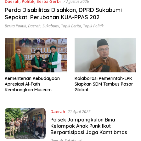
Daerah
,
Politik
,
Serba-Serbi
7 Agustus 2026
Perda Disabilitas Disahkan, DPRD Sukabumi
Sepakati Perubahan KUA-PPAS 202
Berita Politik
,
Daerah
,
Sukabumi
,
Topik Berita
,
Topik Politik
Kementerian Kebudayaan
Kolaborasi Pemerintah-LPK
Apresiasi Al-Fath
Siapkan SDM Tembus Pasar
Kembangkan Museum
Global
Berbasis Rise
Daerah
21 April 2026
Polsek Jampangkulon Bina
Kelompok Anak Punk Ikut
Berpartisipasi Jaga Kamtibmas
Daerah
,
Sukabumi