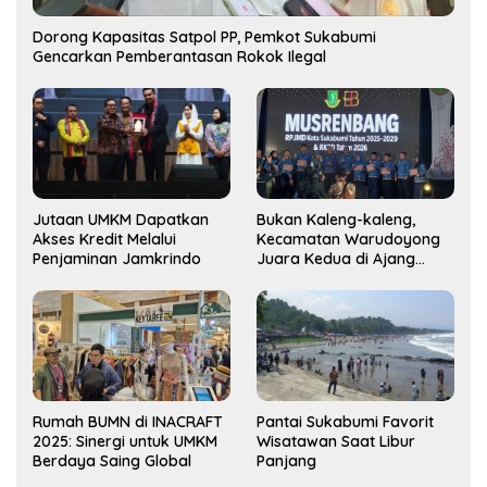
Dorong Kapasitas Satpol PP, Pemkot Sukabumi
Gencarkan Pemberantasan Rokok Ilegal
Jutaan UMKM Dapatkan
Bukan Kaleng-kaleng,
Akses Kredit Melalui
Kecamatan Warudoyong
Penjaminan Jamkrindo
Juara Kedua di Ajang
Musrenbang Kecamatan
2025
Rumah BUMN di INACRAFT
Pantai Sukabumi Favorit
2025: Sinergi untuk UMKM
Wisatawan Saat Libur
Berdaya Saing Global
Panjang