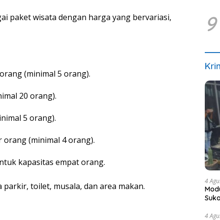
9
 paket wisata dengan harga yang bervariasi,
Kri
 orang (minimal 5 orang).
imal 20 orang).
nimal 5 orang).
r orang (minimal 4 orang).
untuk kapasitas empat orang.
4 Agu
a parkir, toilet, musala, dan area makan.
Modu
Suka
4 Agu