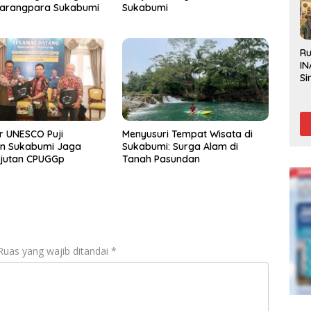
Karangpara Sukabumi
Sukabumi
R
IN
Si
Be
Gl
r UNESCO Puji
Menyusuri Tempat Wisata di
n Sukabumi Jaga
Sukabumi: Surga Alam di
njutan CPUGGp
Tanah Pasundan
Ruas yang wajib ditandai
*