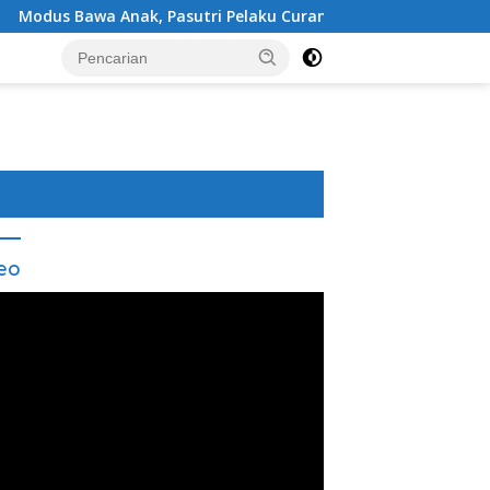
k, Pasutri Pelaku Curanmor di Sukabumi Ditangkap Polisi
eo