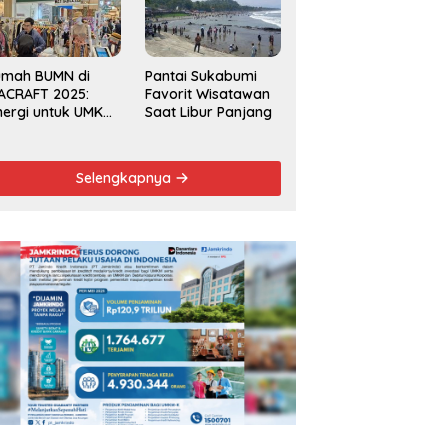
Kecamatan 2025
umah BUMN di
Pantai Sukabumi
ACRAFT 2025:
Favorit Wisatawan
nergi untuk UMKM
Saat Libur Panjang
rdaya Saing
obal
Selengkapnya