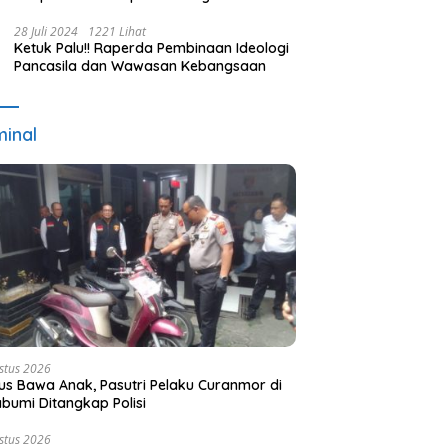
Terpilih dan Usulan Pemberhentian
Pejabat Eksekutif
28 Juli 2024
1221 Lihat
Ketuk Palu!! Raperda Pembinaan Ideologi
Pancasila dan Wawasan Kebangsaan
minal
stus 2026
s Bawa Anak, Pasutri Pelaku Curanmor di
bumi Ditangkap Polisi
stus 2026