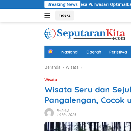
Langsung
k Usia Dini
Desa Purwasari Optimalkan Potensi Lokal,
Breaking News
ke
konten
Indeks
B
Nasional
Daerah
Peristiwa
e
r
Beranda
Wisata
a
n
d
Wisata
a
Wisata Seru dan Seju
Pangalengan, Cocok u
Redaksi
16 Mei 2025