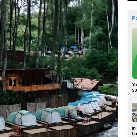
Po
Yo
S
In
La