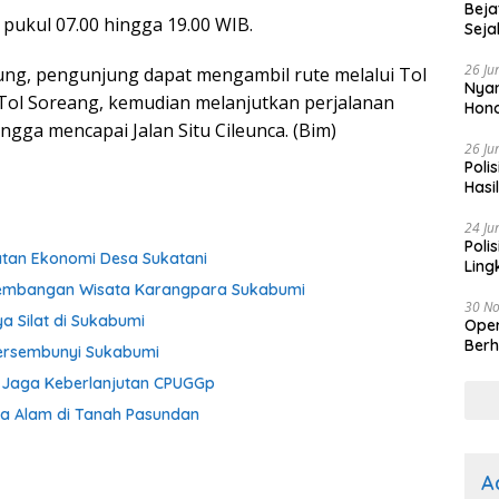
Beja
 pukul 07.00 hingga 19.00 WIB.
Seja
26 Ju
ung, pengunjung dapat mengambil rute melalui Tol
Nyam
 Tol Soreang, kemudian melanjutkan perjalanan
Hono
ngga mencapai Jalan Situ Cileunca. (Bim)
26 Ju
Poli
Hasi
Kep
24 Ju
Poli
atan Ekonomi Desa Sukatani
Ling
gembangan Wisata Karangpara Sukabumi
30 N
ya Silat di Sukabumi
Oper
Berh
Tersembunyi Sukabumi
 Jaga Keberlanjutan CPUGGp
ga Alam di Tanah Pasundan
A