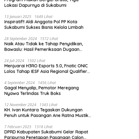
Lokasi Dapurnya di Sukabumi
13 Januari 2025
1649 Lihat
Inspiratif!! Aldi Anggota Pol PP Kota
Sukabumi Sukses Bisnis Kelola Limbah
28 September 2024
1572 Lihat
Naik Atau Tidak ke Tahap Penyidikan,
Bawaslu: Hasil Pemeriksaan Dugaan
Pidana Pemilu Diumumkan 1 Oktober
24 Juli 2024
1502 Lihat
Menjuarai H3RO Esports 5.0, Fnatic ONIC
Lolos Tahap IESF Asia Regional Qualifier
dan Masuk Tahap Seleknas PB ESI
4 September 2024
1456 Lihat
Gagal Menyalip, Pemotor Meregang
Nyawa Terlindas Truk Boks
12 November 2024
1343 Lihat
KH. Ivan Kuntara Tegaskan Dukungan
Penuh untuk Pasangan Ane Ratna Mustika
dan Budi Hermawan pada Pilkada
Purwakarta 2024
7 Februari 2025
1318 Lihat
DPRD Kabupaten Sukabumi Gelar Rapat
Paripurna Penetapan Pasangan Calon