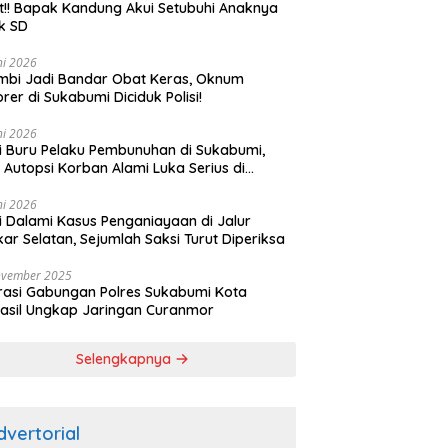
t!! Bapak Kandung Akui Setubuhi Anaknya
k SD
ni 2026
bi Jadi Bandar Obat Keras, Oknum
rer di Sukabumi Diciduk Polisi!
ni 2026
si Buru Pelaku Pembunuhan di Sukabumi,
l Autopsi Korban Alami Luka Serius di
ala
ni 2026
si Dalami Kasus Penganiayaan di Jalur
kar Selatan, Sejumlah Saksi Turut Diperiksa
ovember 2025
asi Gabungan Polres Sukabumi Kota
asil Ungkap Jaringan Curanmor
Selengkapnya
dvertorial