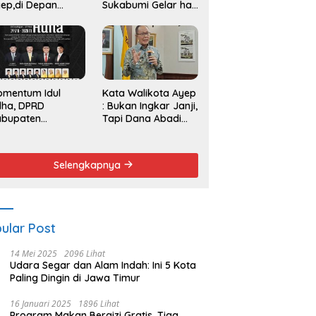
ep,di Depan
Sukabumi Gelar hak
endemo
Angket dan
Pemakzulan
Walikota
omentum Idul
Kata Walikota Ayep
dha, DPRD
: Bukan Ingkar Janji,
abupaten
Tapi Dana Abadi
kabumi Serukan
Sulit Diwujudkan
emangat Berbagi
n Persatuan
Selengkapnya
ular Post
14 Mei 2025
2096 Lihat
Udara Segar dan Alam Indah: Ini 5 Kota
Paling Dingin di Jawa Timur
16 Januari 2025
1896 Lihat
Program Makan Bergizi Gratis, Tiga