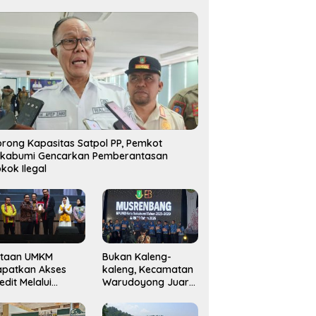
rong Kapasitas Satpol PP, Pemkot
ukabumi Gencarkan Pemberantasan
kok Ilegal
utaan UMKM
Bukan Kaleng-
apatkan Akses
kaleng, Kecamatan
edit Melalui
Warudoyong Juara
njaminan
Kedua di Ajang
amkrindo
Musrenbang