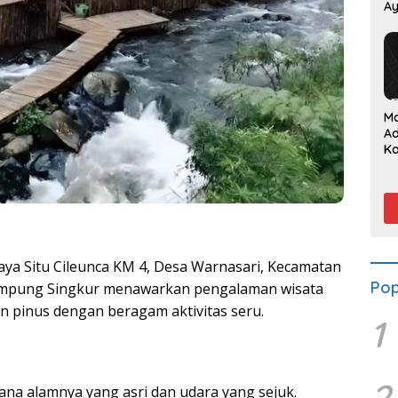
Ay
P
M
A
K
Su
S
da
Raya Situ Cileunca KM 4, Desa Warnasari, Kecamatan
Pop
mpung Singkur menawarkan pengalaman wisata
 pinus dengan beragam aktivitas seru.
1
2
na alamnya yang asri dan udara yang sejuk.