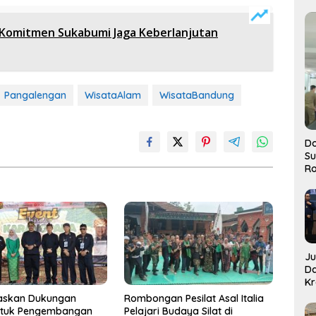
 Komitmen Sukabumi Jaga Keberlanjutan
Pangalengan
WisataAlam
WisataBandung
Do
S
Ro
J
D
Kr
Pe
askan Dukungan
Rombongan Pesilat Asal Italia
J
ntuk Pengembangan
Pelajari Budaya Silat di