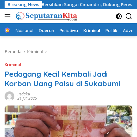
Langsung
i TNI Bersihkan Sungai Cimandiri, Dukung Peresmian Jembatan
Breaking News
ke
konten
Beranda
Nasional
Daerah
Peristiwa
Kriminal
Politik
Advert
Beranda
Kriminal
Kriminal
Pedagang Kecil Kembali Jadi
Korban Uang Palsu di Sukabumi
Redaksi
21 Juli 2025