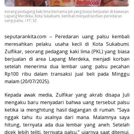
eorang pedagang kaki lima bernama Juli yang biasa berjualan di kawasan
Lapang Merdeka, Kota Sukabumi, kembali menjadi korban peredaran
uang palsu. / FT: SZ
seputarankita.com – Peredaran uang palsu kembali
meresahkan pelaku usaha kecil di Kota Sukabumi.
Zulfikar, seorang pedagang kaki lima (PKL) yang biasa
berjualan di area Lapang Merdeka, menjadi korban
setelah menerima dua lembar uang palsu pecahan
Rp100 ribu dalam transaksi jual beli pada Minggu
malam (20/07/2025).
Kepada awak media, Zulfikar yang akrab disapa Juli
mengaku baru menyadari bahwa uang tersebut palsu
ketika ia menghitung hasil dagangan di rumah. “Saya
nggak tahu itu asalnya dari mana. Malamnya saya
hitung, ternyata ada dua lembar yang aneh. Setelah
dicek lebih teliti, ternyata palsu,” ujarnya saat ditemui,