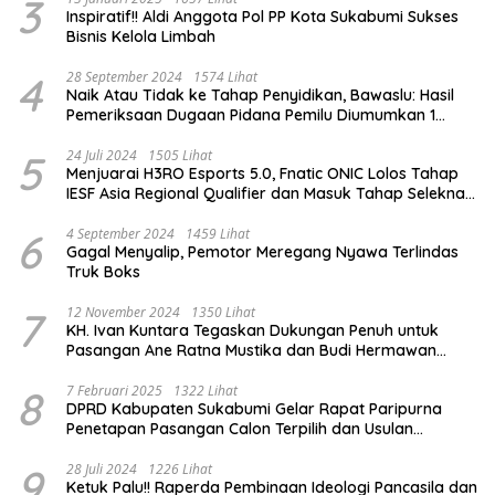
3
Inspiratif!! Aldi Anggota Pol PP Kota Sukabumi Sukses
Bisnis Kelola Limbah
4
28 September 2024
1574 Lihat
Naik Atau Tidak ke Tahap Penyidikan, Bawaslu: Hasil
Pemeriksaan Dugaan Pidana Pemilu Diumumkan 1
Oktober
5
24 Juli 2024
1505 Lihat
Menjuarai H3RO Esports 5.0, Fnatic ONIC Lolos Tahap
IESF Asia Regional Qualifier dan Masuk Tahap Seleknas
PB ESI
6
4 September 2024
1459 Lihat
Gagal Menyalip, Pemotor Meregang Nyawa Terlindas
Truk Boks
7
12 November 2024
1350 Lihat
KH. Ivan Kuntara Tegaskan Dukungan Penuh untuk
Pasangan Ane Ratna Mustika dan Budi Hermawan
pada Pilkada Purwakarta 2024
8
7 Februari 2025
1322 Lihat
DPRD Kabupaten Sukabumi Gelar Rapat Paripurna
Penetapan Pasangan Calon Terpilih dan Usulan
Pemberhentian Pejabat Eksekutif
9
28 Juli 2024
1226 Lihat
Ketuk Palu!! Raperda Pembinaan Ideologi Pancasila dan