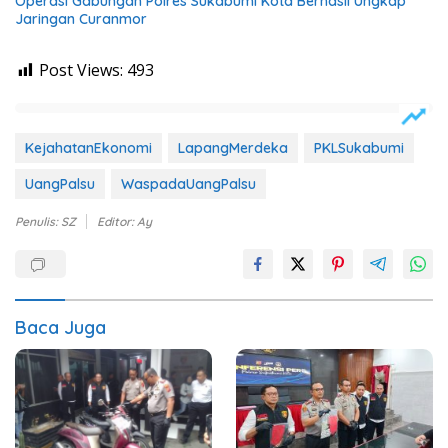
Operasi Gabungan Polres Sukabumi Kota Berhasil Ungkap
Jaringan Curanmor
Post Views:
493
KejahatanEkonomi
LapangMerdeka
PKLSukabumi
UangPalsu
WaspadaUangPalsu
Penulis: SZ
Editor: Ay
Baca Juga