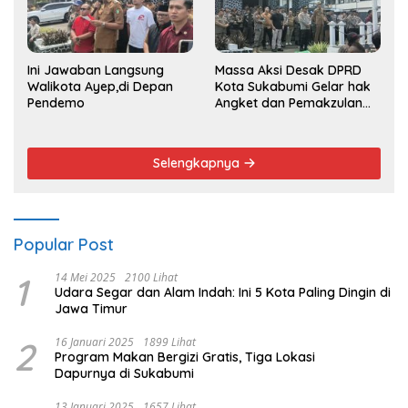
Ini Jawaban Langsung
Massa Aksi Desak DPRD
Walikota Ayep,di Depan
Kota Sukabumi Gelar hak
Pendemo
Angket dan Pemakzulan
Walikota
Selengkapnya
Popular Post
1
14 Mei 2025
2100 Lihat
Udara Segar dan Alam Indah: Ini 5 Kota Paling Dingin di
Jawa Timur
2
16 Januari 2025
1899 Lihat
Program Makan Bergizi Gratis, Tiga Lokasi
Dapurnya di Sukabumi
13 Januari 2025
1657 Lihat