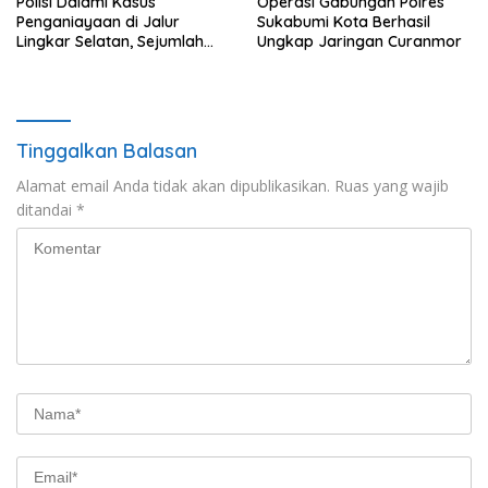
Polisi Dalami Kasus
Operasi Gabungan Polres
Penganiayaan di Jalur
Sukabumi Kota Berhasil
Lingkar Selatan, Sejumlah
Ungkap Jaringan Curanmor
Saksi Turut Diperiksa
Tinggalkan Balasan
Alamat email Anda tidak akan dipublikasikan.
Ruas yang wajib
ditandai
*