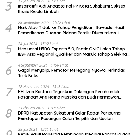
3
13 Januari 2025
1649 Lihat
Inspiratif!! Aldi Anggota Pol PP Kota Sukabumi Sukses
Bisnis Kelola Limbah
4
28 September 2024
1572 Lihat
Naik Atau Tidak ke Tahap Penyidikan, Bawaslu: Hasil
Pemeriksaan Dugaan Pidana Pemilu Diumumkan 1
Oktober
5
24 Juli 2024
1502 Lihat
Menjuarai H3RO Esports 5.0, Fnatic ONIC Lolos Tahap
IESF Asia Regional Qualifier dan Masuk Tahap Seleknas
PB ESI
6
4 September 2024
1456 Lihat
Gagal Menyalip, Pemotor Meregang Nyawa Terlindas
Truk Boks
7
12 November 2024
1343 Lihat
KH. Ivan Kuntara Tegaskan Dukungan Penuh untuk
Pasangan Ane Ratna Mustika dan Budi Hermawan
pada Pilkada Purwakarta 2024
8
7 Februari 2025
1318 Lihat
DPRD Kabupaten Sukabumi Gelar Rapat Paripurna
Penetapan Pasangan Calon Terpilih dan Usulan
Pemberhentian Pejabat Eksekutif
9
28 Juli 2024
1221 Lihat
Ketuk Palu!! Raperda Pembinaan Ideologi Pancasila dan