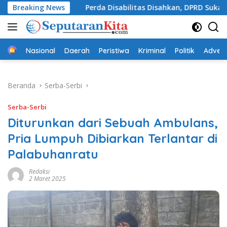
Langsung
r
Breaking News
Perda Disabilitas Disahkan, DPRD Sukabumi Sepakat
ke
konten
Beranda
Nasional
Daerah
Peristiwa
Kriminal
Politik
Advert
Beranda
Serba-Serbi
Serba-Serbi
Diturunkan dari Sebuah Ambulans,
Pria Lumpuh Dibiarkan Terlantar di
Palabuhanratu
Redaksi
2 Maret 2025