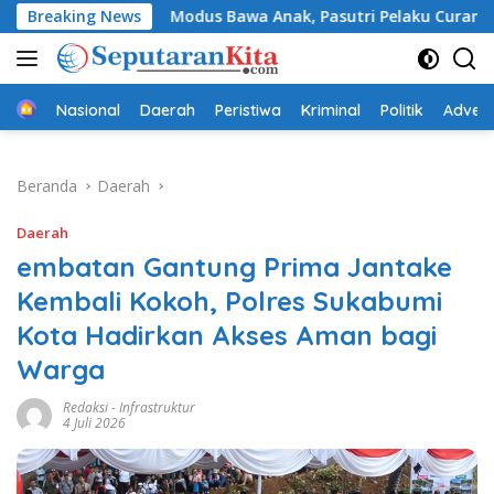
Langsung
Breaking News
Modus Bawa Anak, Pasutri Pelaku Curanmor di Sukabumi 
ke
konten
Beranda
Nasional
Daerah
Peristiwa
Kriminal
Politik
Advert
Beranda
Daerah
Daerah
embatan Gantung Prima Jantake
Kembali Kokoh, Polres Sukabumi
Kota Hadirkan Akses Aman bagi
Warga
Redaksi
-
Infrastruktur
4 Juli 2026