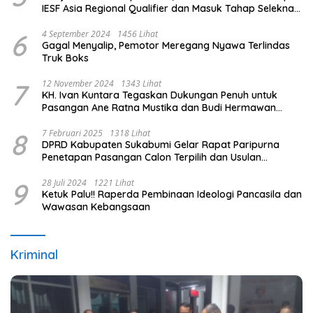
IESF Asia Regional Qualifier dan Masuk Tahap Seleknas
PB ESI
6
4 September 2024
1456 Lihat
Gagal Menyalip, Pemotor Meregang Nyawa Terlindas
Truk Boks
7
12 November 2024
1343 Lihat
KH. Ivan Kuntara Tegaskan Dukungan Penuh untuk
Pasangan Ane Ratna Mustika dan Budi Hermawan
pada Pilkada Purwakarta 2024
8
7 Februari 2025
1318 Lihat
DPRD Kabupaten Sukabumi Gelar Rapat Paripurna
Penetapan Pasangan Calon Terpilih dan Usulan
Pemberhentian Pejabat Eksekutif
9
28 Juli 2024
1221 Lihat
Ketuk Palu!! Raperda Pembinaan Ideologi Pancasila dan
Wawasan Kebangsaan
Kriminal