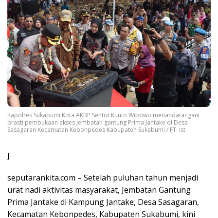
Kapolres Sukabumi Kota AKBP Sentot Kunto Wibowo menandatangani
prasti pembukaan akses jembatan gantung Prima Jantake di Desa
Sasagaran Kecamatan Kebonpedes Kabupaten Sukabumi / FT: Ist
J
seputarankita.com – Setelah puluhan tahun menjadi
urat nadi aktivitas masyarakat, Jembatan Gantung
Prima Jantake di Kampung Jantake, Desa Sasagaran,
Kecamatan Kebonpedes, Kabupaten Sukabumi, kini