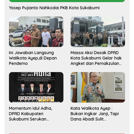
Yosep Pujianto Nahkodai PKB Kota Sukabumi
Ini Jawaban Langsung
Massa Aksi Desak DPRD
Walikota Ayep,di Depan
Kota Sukabumi Gelar hak
Pendemo
Angket dan Pemakzulan
Walikota
Momentum Idul Adha,
Kata Walikota Ayep :
DPRD Kabupaten
Bukan Ingkar Janji, Tapi
Sukabumi Serukan
Dana Abadi Sulit
Semangat Berbagi dan
Diwujudkan
Persatuan