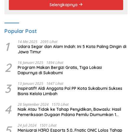
Selengkapnya
Popular Post
1
14 Mei 2025
2095 Lihat
Udara Segar dan Alam Indah: Ini 5 Kota Paling Dingin di
Jawa Timur
2
16 Januari 2025
1894 Lihat
Program Makan Bergizi Gratis, Tiga Lokasi
Dapurnya di Sukabumi
3
13 Januari 2025
1647 Lihat
Inspiratif!! Aldi Anggota Pol PP Kota Sukabumi Sukses
Bisnis Kelola Limbah
4
28 September 2024
1570 Lihat
Naik Atau Tidak ke Tahap Penyidikan, Bawaslu: Hasil
Pemeriksaan Dugaan Pidana Pemilu Diumumkan 1
Oktober
5
24 Juli 2024
1501 Lihat
Menjuarai H3RO Esports 5.0, Fnatic ONIC Lolos Tahap