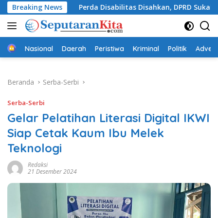
Langsung
Breaking News
Perda Disabilitas Disahkan, DPRD Sukabumi Sepakati 
ke
konten
Beranda
Nasional
Daerah
Peristiwa
Kriminal
Politik
Advert
Beranda
Serba-Serbi
Serba-Serbi
Gelar Pelatihan Literasi Digital IKWI
Siap Cetak Kaum Ibu Melek
Teknologi
Redaksi
21 Desember 2024