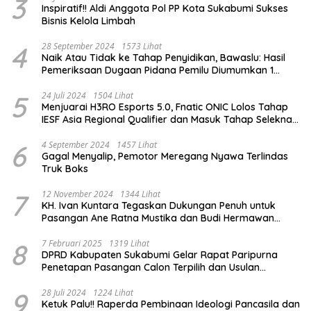
3
Inspiratif!! Aldi Anggota Pol PP Kota Sukabumi Sukses
Bisnis Kelola Limbah
4
28 September 2024
1573 Lihat
Naik Atau Tidak ke Tahap Penyidikan, Bawaslu: Hasil
Pemeriksaan Dugaan Pidana Pemilu Diumumkan 1
Oktober
5
24 Juli 2024
1504 Lihat
Menjuarai H3RO Esports 5.0, Fnatic ONIC Lolos Tahap
IESF Asia Regional Qualifier dan Masuk Tahap Seleknas
PB ESI
6
4 September 2024
1457 Lihat
Gagal Menyalip, Pemotor Meregang Nyawa Terlindas
Truk Boks
7
12 November 2024
1344 Lihat
KH. Ivan Kuntara Tegaskan Dukungan Penuh untuk
Pasangan Ane Ratna Mustika dan Budi Hermawan
pada Pilkada Purwakarta 2024
8
7 Februari 2025
1319 Lihat
DPRD Kabupaten Sukabumi Gelar Rapat Paripurna
Penetapan Pasangan Calon Terpilih dan Usulan
Pemberhentian Pejabat Eksekutif
9
28 Juli 2024
1224 Lihat
Ketuk Palu!! Raperda Pembinaan Ideologi Pancasila dan