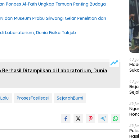
 dan Ponpes Al-Fath Ungkap Temuan Penting Budaya
an di Laboratorium, Dunia Fisika Takjub
4 Agu
Modu
in Berhasil Ditampilkan di Laboratorium, Dunia
Suka
4 Agu
Beja
Seja
Lalu
ProsesFosilisasi
SejarahBumi
26 Ju
Nyam
Hono
26 Ju
Poli
Hasi