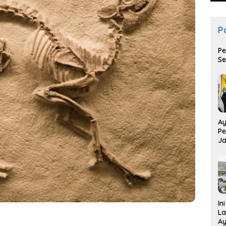
Po
Pe
Se
Ay
Pe
Ja
T
In
La
Ay