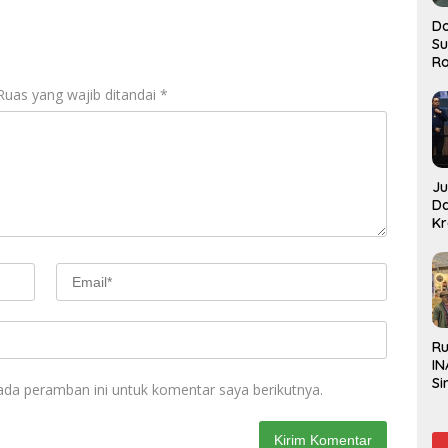
Do
S
Ro
Ruas yang wajib ditandai
*
J
D
Kr
Pe
J
R
IN
Si
ada peramban ini untuk komentar saya berikutnya.
Be
Gl