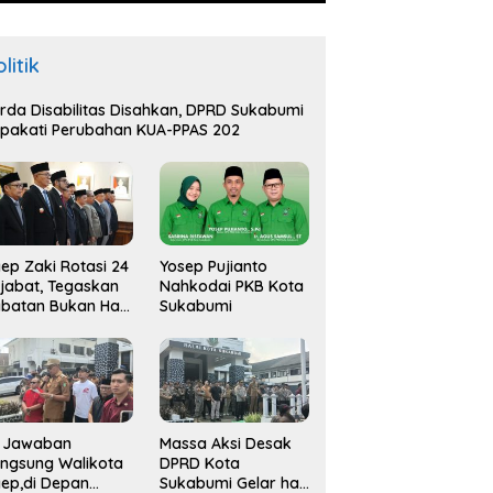
litik
rda Disabilitas Disahkan, DPRD Sukabumi
pakati Perubahan KUA-PPAS 202
ep Zaki Rotasi 24
Yosep Pujianto
jabat, Tegaskan
Nahkodai PKB Kota
batan Bukan Hak
Sukabumi
api Amana
i Jawaban
Massa Aksi Desak
ngsung Walikota
DPRD Kota
ep,di Depan
Sukabumi Gelar hak