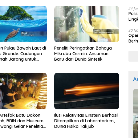
Kep
24 Ju
Poli
Ling
30 N
Oper
Berh
 Pulau Bawah Laut di
Peneliti Peringatkan Bahaya
io Grande: Cadangan
Mikroba Cermin: Ancaman
nah Jarang untuk
Baru dari Dunia Sintetik
an Teknologi Hijau
A
Artefak Batu Dakon
Ilusi Relativitas Einstein Berhasil
 Museum
Ditampilkan di Laboratorium,
iwangi Gelar Penelitian
Dunia Fisika Takjub
nar Lanjutan