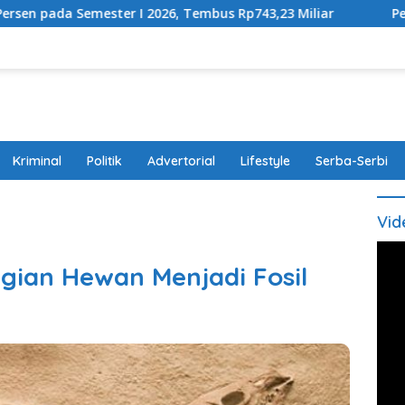
r I 2026, Tembus Rp743,23 Miliar
Perda Disabilitas D
Kriminal
Politik
Advertorial
Lifestyle
Serba-Serbi
Vid
ian Hewan Menjadi Fosil