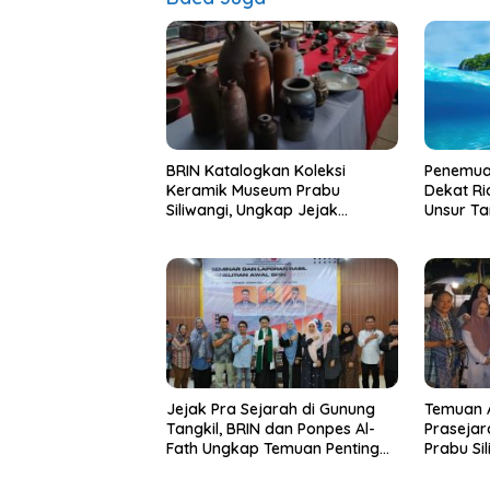
BRIN Katalogkan Koleksi
Penemuan
Keramik Museum Prabu
Dekat R
Siliwangi, Ungkap Jejak
Unsur Ta
Perdagangan Berabad-Abad
Masa Dep
Jejak Pra Sejarah di Gunung
Temuan 
Tangkil, BRIN dan Ponpes Al-
Prasejarah, BRIN dan
Fath Ungkap Temuan Penting
Prabu Sil
Budaya Sukabumi
dan Semi