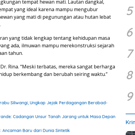
ingkungan tempat hewan mati. Lautan dangkal,
5
 tempat yang ideal karena mampu mengubur
hewan yang mati di pegunungan atau hutan lebat
.
6
aran yang tidak lengkap tentang kehidupan masa
 yang ada, ilmuwan mampu merekonstruksi sejarah
7
aan tahun.
ar Dr. Rina. “Meski terbatas, mereka sangat berharga
8
idup berkembang dan berubah seiring waktu.”
9
rabu Siliwangi, Ungkap Jejak Perdagangan Berabad-
Grande: Cadangan Unsur Tanah Jarang untuk Masa Depan
Kri
: Ancaman Baru dari Dunia Sintetik