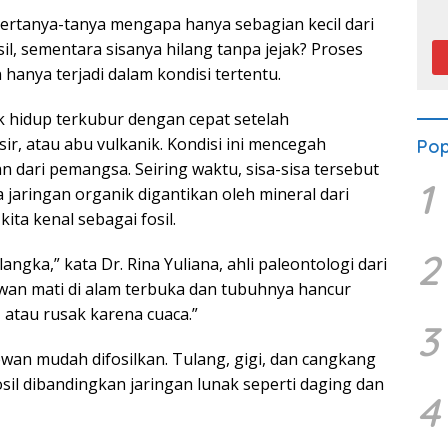
P
ertanya-tanya mengapa hanya sebagian kecil dari
l, sementara sisanya hilang tanpa jejak? Proses
 hanya terjadi dalam kondisi tertentu.
uk hidup terkubur dengan cepat setelah
ir, atau abu vulkanik. Kondisi ini mencegah
Pop
dari pemangsa. Seiring waktu, sisa-sisa tersebut
1
 jaringan organik digantikan oleh mineral dari
ta kenal sebagai fosil.
2
langka,” kata Dr. Rina Yuliana, ahli paleontologi dari
wan mati di alam terbuka dan tubuhnya hancur
atau rusak karena cuaca.”
3
ewan mudah difosilkan. Tulang, gigi, dan cangkang
osil dibandingkan jaringan lunak seperti daging dan
4