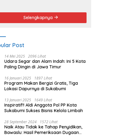
endemo
Angket dan
Pemakzulan
Walikota
Selengkapnya
ular Post
14 Mei 2025
2096 Lihat
Udara Segar dan Alam Indah: Ini 5 Kota
Paling Dingin di Jawa Timur
16 Januari 2025
1897 Lihat
Program Makan Bergizi Gratis, Tiga
Lokasi Dapurnya di Sukabumi
13 Januari 2025
1649 Lihat
Inspiratif!! Aldi Anggota Pol PP Kota
Sukabumi Sukses Bisnis Kelola Limbah
28 September 2024
1572 Lihat
Naik Atau Tidak ke Tahap Penyidikan,
Bawaslu: Hasil Pemeriksaan Dugaan
Pidana Pemilu Diumumkan 1 Oktober