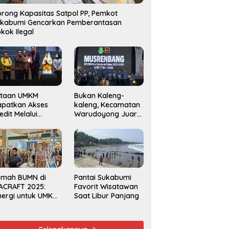
rong Kapasitas Satpol PP, Pemkot
ukabumi Gencarkan Pemberantasan
kok Ilegal
utaan UMKM
Bukan Kaleng-
apatkan Akses
kaleng, Kecamatan
edit Melalui
Warudoyong Juara
njaminan
Kedua di Ajang
amkrindo
Musrenbang
Kecamatan 2025
umah BUMN di
Pantai Sukabumi
ACRAFT 2025:
Favorit Wisatawan
nergi untuk UMKM
Saat Libur Panjang
rdaya Saing
obal