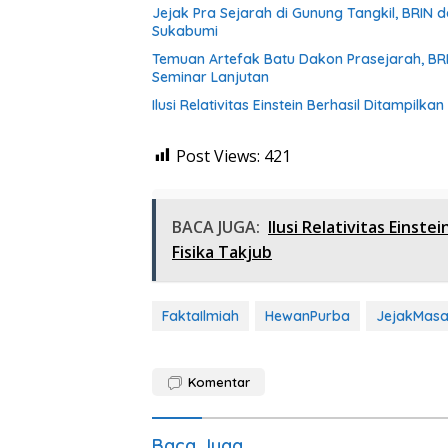
Jejak Pra Sejarah di Gunung Tangkil, BRIN
Sukabumi
Temuan Artefak Batu Dakon Prasejarah, BRIN dan Museum Prabu Siliwangi Gelar Penelitian dan
Seminar Lanjutan
Ilusi Relativitas Einstein Berhasil Ditampilk
Post Views:
421
BACA JUGA:
Ilusi Relativitas Einste
Fisika Takjub
FaktaIlmiah
HewanPurba
JejakMasa
Komentar
Baca Juga