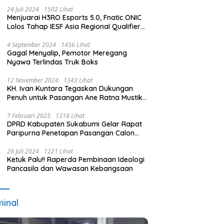
24 Juli 2024
1502 Lihat
Menjuarai H3RO Esports 5.0, Fnatic ONIC
Lolos Tahap IESF Asia Regional Qualifier
dan Masuk Tahap Seleknas PB ESI
4 September 2024
1456 Lihat
Gagal Menyalip, Pemotor Meregang
Nyawa Terlindas Truk Boks
12 November 2024
1343 Lihat
KH. Ivan Kuntara Tegaskan Dukungan
Penuh untuk Pasangan Ane Ratna Mustika
dan Budi Hermawan pada Pilkada
Purwakarta 2024
7 Februari 2025
1318 Lihat
DPRD Kabupaten Sukabumi Gelar Rapat
Paripurna Penetapan Pasangan Calon
Terpilih dan Usulan Pemberhentian
Pejabat Eksekutif
28 Juli 2024
1221 Lihat
Ketuk Palu!! Raperda Pembinaan Ideologi
Pancasila dan Wawasan Kebangsaan
minal