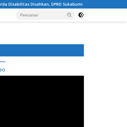
isahkan, DPRD Sukabumi Sepakati Perubahan KUA-PPAS 202
eo