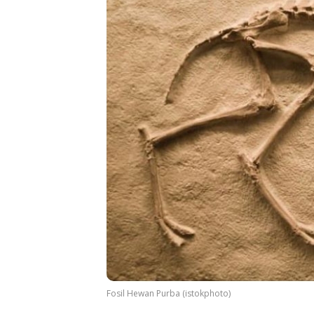
Fosil Hewan Purba (istokphoto)