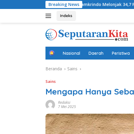
Langsung
difa
Laba Jamkrindo Melonjak 34,7 Persen pada Semeste
Breaking News
ke
konten
Indeks
B
Nasional
Daerah
Peristiwa
e
r
Beranda
Sains
a
n
d
Sains
a
Mengapa Hanya Sebag
Redaksi
7 Mei 2025