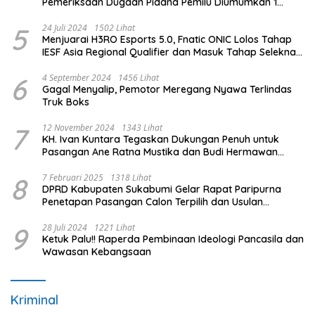
Pemeriksaan Dugaan Pidana Pemilu Diumumkan 1
Oktober
5
24 Juli 2024
1502 Lihat
Menjuarai H3RO Esports 5.0, Fnatic ONIC Lolos Tahap
IESF Asia Regional Qualifier dan Masuk Tahap Seleknas
PB ESI
6
4 September 2024
1456 Lihat
Gagal Menyalip, Pemotor Meregang Nyawa Terlindas
Truk Boks
7
12 November 2024
1343 Lihat
KH. Ivan Kuntara Tegaskan Dukungan Penuh untuk
Pasangan Ane Ratna Mustika dan Budi Hermawan
pada Pilkada Purwakarta 2024
8
7 Februari 2025
1318 Lihat
DPRD Kabupaten Sukabumi Gelar Rapat Paripurna
Penetapan Pasangan Calon Terpilih dan Usulan
Pemberhentian Pejabat Eksekutif
9
28 Juli 2024
1221 Lihat
Ketuk Palu!! Raperda Pembinaan Ideologi Pancasila dan
Wawasan Kebangsaan
Kriminal