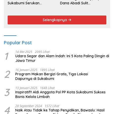
Sukabumi Serukan
Dana Abadi Sulit
Semangat Berbagi dan
Diwujudkan
Persatuan
Selengkapnya
Popular Post
1
14 Mei 2025
2095 Lihat
Udara Segar dan Alam Indah: Ini 5 Kota Paling Dingin di
Jawa Timur
2
16 Januari 2025
1895 Lihat
Program Makan Bergizi Gratis, Tiga Lokasi
Dapurnya di Sukabumi
3
13 Januari 2025
1648 Lihat
Inspiratif!! Aldi Anggota Pol PP Kota Sukabumi Sukses
Bisnis Kelola Limbah
4
28 September 2024
1572 Lihat
Naik Atau Tidak ke Tahap Penyidikan, Bawaslu: Hasil