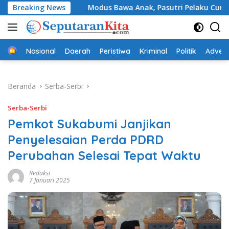
Langsung
uda
Breaking News
Modus Bawa Anak, Pasutri Pelaku Curanmor di Suka
ke
konten
Beranda
Nasional
Daerah
Peristiwa
Kriminal
Politik
Advert
Beranda
Serba-Serbi
Serba-Serbi
Pemkot Sukabumi Janjikan
Penyelesaian Perda PDRD
Perubahan Selesai Tepat Waktu
Redaksi
7 Januari 2025