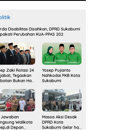
litik
rda Disabilitas Disahkan, DPRD Sukabumi
pakati Perubahan KUA-PPAS 202
ep Zaki Rotasi 24
Yosep Pujianto
jabat, Tegaskan
Nahkodai PKB Kota
batan Bukan Hak
Sukabumi
api Amana
i Jawaban
Massa Aksi Desak
ngsung Walikota
DPRD Kota
ep,di Depan
Sukabumi Gelar hak