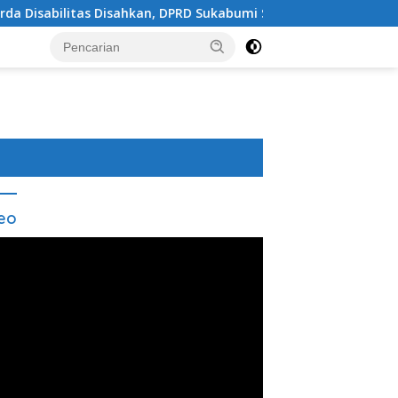
hkan, DPRD Sukabumi Sepakati Perubahan KUA-PPAS 202
eo