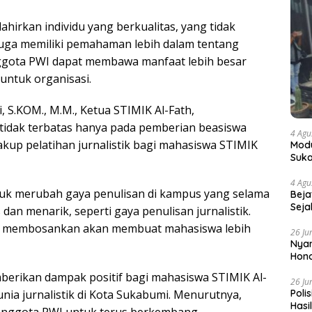
ahirkan individu yang berkualitas, yang tidak
i juga memiliki pemahaman lebih dalam tentang
nggota PWI dapat membawa manfaat lebih besar
untuk organisasi.
 S.KOM., M.M., Ketua STIMIK Al-Fath,
tidak terbatas hanya pada pemberian beasiswa
4 Agu
kup pelatihan jurnalistik bagi mahasiswa STIMIK
Modu
Suka
4 Agu
k merubah gaya penulisan di kampus yang selama
Beja
Seja
 dan menarik, seperti gaya penulisan jurnalistik.
dak membosankan akan membuat mahasiswa lebih
26 Ju
Nyam
Hono
berikan dampak positif bagi mahasiswa STIMIK Al-
26 Ju
nia jurnalistik di Kota Sukabumi. Menurutnya,
Poli
Hasi
 anggota PWI untuk terus berkembang,