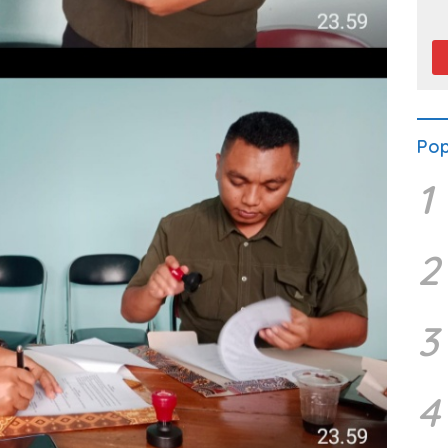
P
Pop
1
2
3
4