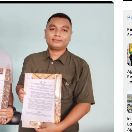
Po
Pe
Se
Ay
Pe
Ja
T
In
La
Ay