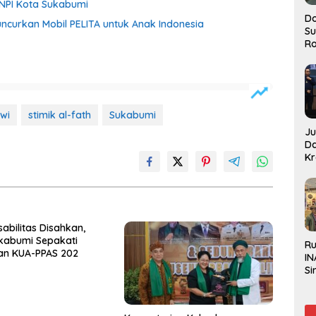
KNPI Kota Sukabumi
Do
ncurkan Mobil PELITA untuk Anak Indonesia
S
Ro
wi
stimik al-fath
Sukabumi
J
D
Kr
Pe
J
sabilitas Disahkan,
kabumi Sepakati
R
an KUA-PPAS 202
IN
Si
Be
Gl