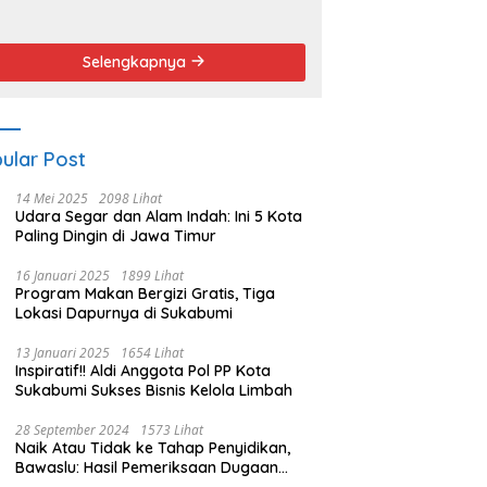
endemo
Angket dan
Pemakzulan
Walikota
Selengkapnya
ular Post
14 Mei 2025
2098 Lihat
Udara Segar dan Alam Indah: Ini 5 Kota
Paling Dingin di Jawa Timur
16 Januari 2025
1899 Lihat
Program Makan Bergizi Gratis, Tiga
Lokasi Dapurnya di Sukabumi
13 Januari 2025
1654 Lihat
Inspiratif!! Aldi Anggota Pol PP Kota
Sukabumi Sukses Bisnis Kelola Limbah
28 September 2024
1573 Lihat
Naik Atau Tidak ke Tahap Penyidikan,
Bawaslu: Hasil Pemeriksaan Dugaan
Pidana Pemilu Diumumkan 1 Oktober