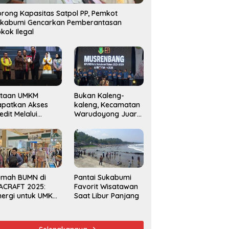
rong Kapasitas Satpol PP, Pemkot
ukabumi Gencarkan Pemberantasan
kok Ilegal
utaan UMKM
Bukan Kaleng-
apatkan Akses
kaleng, Kecamatan
edit Melalui
Warudoyong Juara
njaminan
Kedua di Ajang
amkrindo
Musrenbang
Kecamatan 2025
umah BUMN di
Pantai Sukabumi
ACRAFT 2025:
Favorit Wisatawan
nergi untuk UMKM
Saat Libur Panjang
rdaya Saing
obal