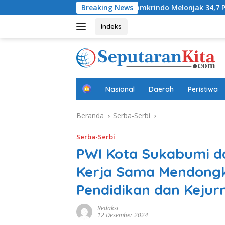
Langsung
fa
Laba Jamkrindo Melonjak 34,7 Persen pada Semester 
Breaking News
ke
konten
Indeks
B
Nasional
Daerah
Peristiwa
e
r
Beranda
Serba-Serbi
a
n
d
Serba-Serbi
a
PWI Kota Sukabumi da
Kerja Sama Mendongk
Pendidikan dan Kejurn
Redaksi
12 Desember 2024