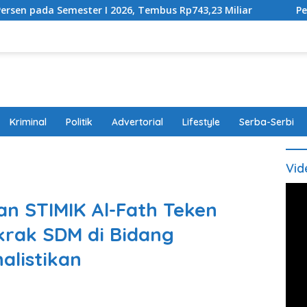
I 2026, Tembus Rp743,23 Miliar
Perda Disabilitas Disa
Kriminal
Politik
Advertorial
Lifestyle
Serba-Serbi
Vid
n STIMIK Al-Fath Teken
rak SDM di Bidang
alistikan