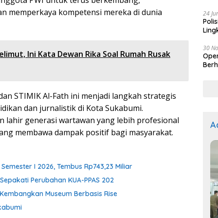
Kep
dan memperkaya kompetensi mereka di dunia
24 Ju
Poli
Ling
30 N
limut, Ini Kata Dewan Rika Soal Rumah Rusak
Oper
Berh
an STIMIK Al-Fath ini menjadi langkah strategis
ikan dan jurnalistik di Kota Sukabumi.
n lahir generasi wartawan yang lebih profesional
A
ang membawa dampak positif bagi masyarakat.
Semester I 2026, Tembus Rp743,23 Miliar
i Sepakati Perubahan KUA-PPAS 202
h Kembangkan Museum Berbasis Rise
kabumi