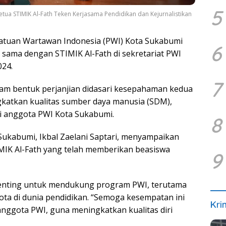
5
Ketua STIMIK Al-Fath Teken Kerjasama Pendidikan dan Kejurnalistikan
atuan Wartawan Indonesia (PWI) Kota Sukabumi
6
 sama dengan STIMIK Al-Fath di sekretariat PWI
024.
7
lam bentuk perjanjian didasari kesepahaman kedua
gkatkan kualitas sumber daya manusia (SDM),
i anggota PWI Kota Sukabumi.
8
Sukabumi, Ikbal Zaelani Saptari, menyampaikan
IMIK Al-Fath yang telah memberikan beasiswa
9
 penting untuk mendukung program PWI, terutama
a di dunia pendidikan. “Semoga kesempatan ini
Kri
nggota PWI, guna meningkatkan kualitas diri