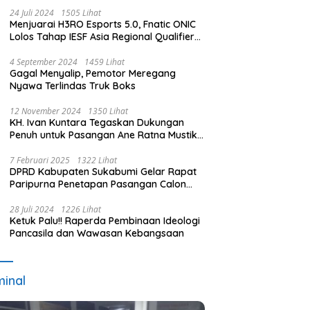
24 Juli 2024
1505 Lihat
Menjuarai H3RO Esports 5.0, Fnatic ONIC
Lolos Tahap IESF Asia Regional Qualifier
dan Masuk Tahap Seleknas PB ESI
4 September 2024
1459 Lihat
Gagal Menyalip, Pemotor Meregang
Nyawa Terlindas Truk Boks
12 November 2024
1350 Lihat
KH. Ivan Kuntara Tegaskan Dukungan
Penuh untuk Pasangan Ane Ratna Mustika
dan Budi Hermawan pada Pilkada
Purwakarta 2024
7 Februari 2025
1322 Lihat
DPRD Kabupaten Sukabumi Gelar Rapat
Paripurna Penetapan Pasangan Calon
Terpilih dan Usulan Pemberhentian
Pejabat Eksekutif
28 Juli 2024
1226 Lihat
Ketuk Palu!! Raperda Pembinaan Ideologi
Pancasila dan Wawasan Kebangsaan
minal