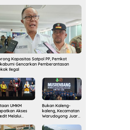
rong Kapasitas Satpol PP, Pemkot
ukabumi Gencarkan Pemberantasan
kok Ilegal
utaan UMKM
Bukan Kaleng-
apatkan Akses
kaleng, Kecamatan
edit Melalui
Warudoyong Juara
njaminan
Kedua di Ajang
amkrindo
Musrenbang