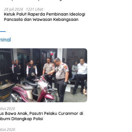
Terpilih dan Usulan Pemberhentian
Pejabat Eksekutif
28 Juli 2024
1221 Lihat
Ketuk Palu!! Raperda Pembinaan Ideologi
Pancasila dan Wawasan Kebangsaan
minal
stus 2026
s Bawa Anak, Pasutri Pelaku Curanmor di
bumi Ditangkap Polisi
stus 2026