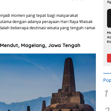
Ay
P
enjadi momen yang tepat bagi masyarakat
erutama dengan adanya perayaan Hari Raya Waisak
dalah beberapa destinasi wisata yang tengah ramai
M
A
K
 Mendut, Magelang, Jawa Tengah
Su
S
da
Pop
1
2