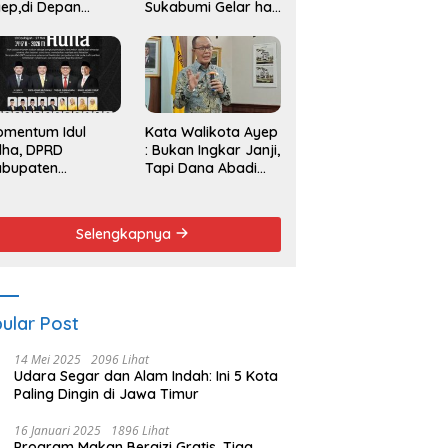
ep,di Depan
Sukabumi Gelar hak
endemo
Angket dan
Pemakzulan
Walikota
omentum Idul
Kata Walikota Ayep
dha, DPRD
: Bukan Ingkar Janji,
abupaten
Tapi Dana Abadi
kabumi Serukan
Sulit Diwujudkan
emangat Berbagi
n Persatuan
Selengkapnya
ular Post
14 Mei 2025
2096 Lihat
Udara Segar dan Alam Indah: Ini 5 Kota
Paling Dingin di Jawa Timur
16 Januari 2025
1896 Lihat
Program Makan Bergizi Gratis, Tiga