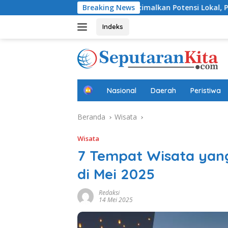
Langsung
ri Optimalkan Potensi Lokal, Perkuat UMKM hingga Libatkan 
Breaking News
ke
konten
Indeks
B
Nasional
Daerah
Peristiwa
e
r
Beranda
Wisata
a
n
d
Wisata
a
7 Tempat Wisata yan
di Mei 2025
Redaksi
14 Mei 2025