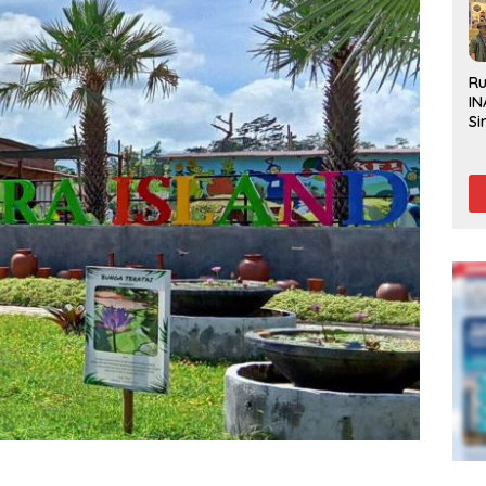
R
IN
Si
Be
Gl