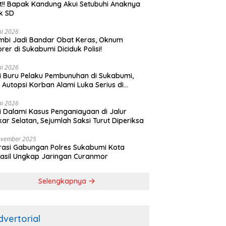
t!! Bapak Kandung Akui Setubuhi Anaknya
k SD
ni 2026
bi Jadi Bandar Obat Keras, Oknum
rer di Sukabumi Diciduk Polisi!
ni 2026
si Buru Pelaku Pembunuhan di Sukabumi,
l Autopsi Korban Alami Luka Serius di
ala
ni 2026
si Dalami Kasus Penganiayaan di Jalur
kar Selatan, Sejumlah Saksi Turut Diperiksa
ovember 2025
asi Gabungan Polres Sukabumi Kota
asil Ungkap Jaringan Curanmor
Selengkapnya
dvertorial