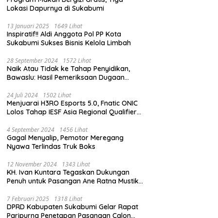
Lokasi Dapurnya di Sukabumi
13 Januari 2025
1649 Lihat
Inspiratif!! Aldi Anggota Pol PP Kota
Sukabumi Sukses Bisnis Kelola Limbah
28 September 2024
1572 Lihat
Naik Atau Tidak ke Tahap Penyidikan,
Bawaslu: Hasil Pemeriksaan Dugaan
Pidana Pemilu Diumumkan 1 Oktober
24 Juli 2024
1502 Lihat
Menjuarai H3RO Esports 5.0, Fnatic ONIC
Lolos Tahap IESF Asia Regional Qualifier
dan Masuk Tahap Seleknas PB ESI
4 September 2024
1456 Lihat
Gagal Menyalip, Pemotor Meregang
Nyawa Terlindas Truk Boks
12 November 2024
1343 Lihat
KH. Ivan Kuntara Tegaskan Dukungan
Penuh untuk Pasangan Ane Ratna Mustika
dan Budi Hermawan pada Pilkada
Purwakarta 2024
7 Februari 2025
1318 Lihat
DPRD Kabupaten Sukabumi Gelar Rapat
Paripurna Penetapan Pasangan Calon