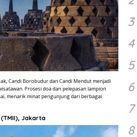
3
4
5
sak, Candi Borobudur dan Candi Mendut menjadi
6
wisatawan.
Prosesi doa dan pelepasan lampion
i, menarik minat pengunjung dari berbagai
7
(TMII), Jakarta
8