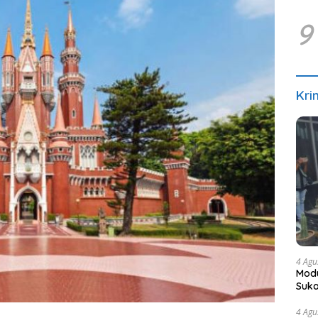
9
Kri
4 Agu
Modu
Suka
4 Agu