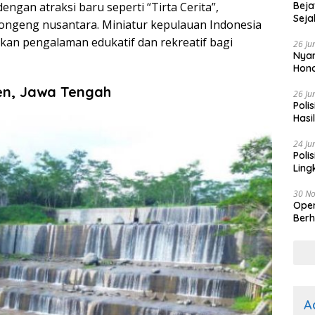
dengan atraksi baru seperti “Tirta Cerita”,
Beja
Seja
dongeng nusantara.
Miniatur kepulauan Indonesia
kan pengalaman edukatif dan rekreatif bagi
26 Ju
Nyam
Hono
en, Jawa Tengah
26 Ju
Poli
Hasi
Kep
24 Ju
Poli
Ling
30 N
Oper
Berh
A