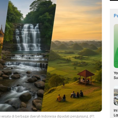
Po
Yo
S
In
La
wisata di berbagai daerah Indonesia dipadati pengunjung. (FT: