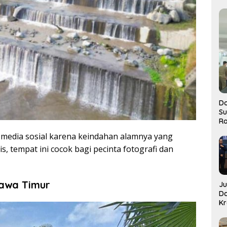
Do
S
Ro
 di media sosial karena keindahan alamnya yang
, tempat ini cocok bagi pecinta fotografi dan
 Jawa Timur
J
D
Kr
Pe
J