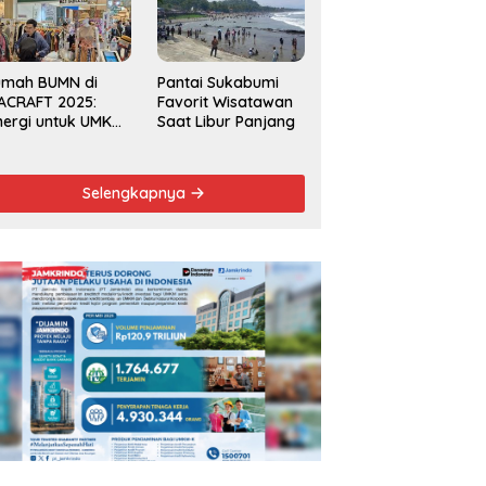
Kecamatan 2025
umah BUMN di
Pantai Sukabumi
ACRAFT 2025:
Favorit Wisatawan
nergi untuk UMKM
Saat Libur Panjang
rdaya Saing
obal
Selengkapnya