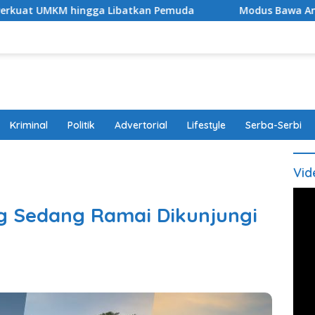
Pemuda
Modus Bawa Anak, Pasutri Pelaku Curanmor di S
Kriminal
Politik
Advertorial
Lifestyle
Serba-Serbi
Vid
g Sedang Ramai Dikunjungi