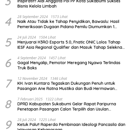
3
Inspiratif!! Aldi Anggota Pol PP Kota Sukabumi Sukses
Bisnis Kelola Limbah
4
28 September 2024
1573 Lihat
Naik Atau Tidak ke Tahap Penyidikan, Bawaslu: Hasil
Pemeriksaan Dugaan Pidana Pemilu Diumumkan 1
Oktober
5
24 Juli 2024
1504 Lihat
Menjuarai H3RO Esports 5.0, Fnatic ONIC Lolos Tahap
IESF Asia Regional Qualifier dan Masuk Tahap Seleknas
PB ESI
6
4 September 2024
1457 Lihat
Gagal Menyalip, Pemotor Meregang Nyawa Terlindas
Truk Boks
7
12 November 2024
1346 Lihat
KH. Ivan Kuntara Tegaskan Dukungan Penuh untuk
Pasangan Ane Ratna Mustika dan Budi Hermawan
pada Pilkada Purwakarta 2024
8
7 Februari 2025
1322 Lihat
DPRD Kabupaten Sukabumi Gelar Rapat Paripurna
Penetapan Pasangan Calon Terpilih dan Usulan
Pemberhentian Pejabat Eksekutif
9
28 Juli 2024
1225 Lihat
Ketuk Palu!! Raperda Pembinaan Ideologi Pancasila dan
Wawasan Kebangsaan