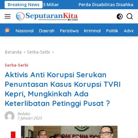
Langsung
43,23 Miliar
Breaking News
Perda Disabilitas Disahkan, DPRD Sukabu
ke
konten
Beranda
Nasional
Daerah
Peristiwa
Kriminal
Politik
Advert
Beranda
Serba-Serbi
Serba-Serbi
Aktivis Anti Korupsi Serukan
Penuntasan Kasus Korupsi TVRI
Kepri, Mungkinkah Ada
Keterlibatan Petinggi Pusat ?
Redaksi
7 Januari 2025