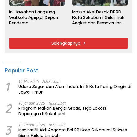
Ini Jawaban Langsung
Massa Aksi Desak DPRD
Walikota Ayep,di Depan
Kota Sukabumi Gelar hak
Pendemo
Angket dan Pemakzulan
Walikota
Selengkapnya
Popular Post
1
14 Mei 2025
2098 Lihat
Udara Segar dan Alam Indah: Ini 5 Kota Paling Dingin di
Jawa Timur
2
16 Januari 2025
1899 Lihat
Program Makan Bergizi Gratis, Tiga Lokasi
Dapurnya di Sukabumi
3
13 Januari 2025
1653 Lihat
Inspiratif!! Aldi Anggota Pol PP Kota Sukabumi Sukses
Bisnis Kelola Limbah