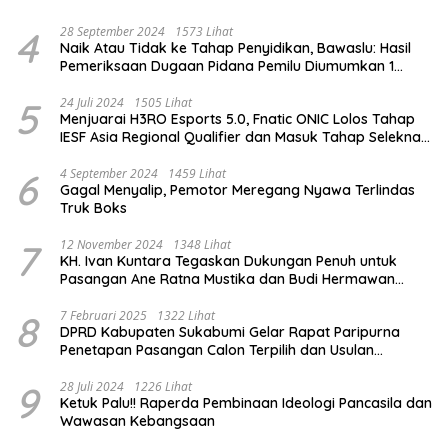
4
28 September 2024
1573 Lihat
Naik Atau Tidak ke Tahap Penyidikan, Bawaslu: Hasil
Pemeriksaan Dugaan Pidana Pemilu Diumumkan 1
Oktober
5
24 Juli 2024
1505 Lihat
Menjuarai H3RO Esports 5.0, Fnatic ONIC Lolos Tahap
IESF Asia Regional Qualifier dan Masuk Tahap Seleknas
PB ESI
6
4 September 2024
1459 Lihat
Gagal Menyalip, Pemotor Meregang Nyawa Terlindas
Truk Boks
7
12 November 2024
1348 Lihat
KH. Ivan Kuntara Tegaskan Dukungan Penuh untuk
Pasangan Ane Ratna Mustika dan Budi Hermawan
pada Pilkada Purwakarta 2024
8
7 Februari 2025
1322 Lihat
DPRD Kabupaten Sukabumi Gelar Rapat Paripurna
Penetapan Pasangan Calon Terpilih dan Usulan
Pemberhentian Pejabat Eksekutif
9
28 Juli 2024
1226 Lihat
Ketuk Palu!! Raperda Pembinaan Ideologi Pancasila dan
Wawasan Kebangsaan