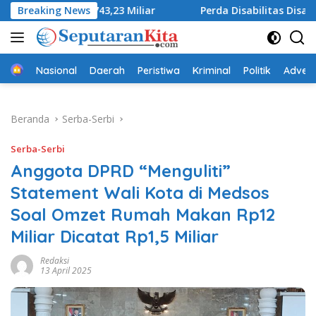
Langsung
 Rp743,23 Miliar
Breaking News
Perda Disabilitas Disahkan, DPRD Su
ke
konten
Beranda
Nasional
Daerah
Peristiwa
Kriminal
Politik
Advert
Beranda
Serba-Serbi
Serba-Serbi
Anggota DPRD “Menguliti”
Statement Wali Kota di Medsos
Soal Omzet Rumah Makan Rp12
Miliar Dicatat Rp1,5 Miliar
Redaksi
13 April 2025