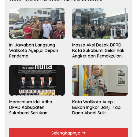
Ini Jawaban Langsung
Massa Aksi Desak DPRD
Walikota Ayep,di Depan
Kota Sukabumi Gelar hak
Pendemo
Angket dan Pemakzulan
Walikota
Momentum Idul Adha,
Kata Walikota Ayep :
DPRD Kabupaten
Bukan Ingkar Janji, Tapi
Sukabumi Serukan
Dana Abadi Sulit
Semangat Berbagi dan
Diwujudkan
Persatuan
Selengkapnya