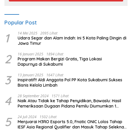
Popular Post
1
14 Mei 2025
2095 Lihat
Udara Segar dan Alam Indah: Ini 5 Kota Paling Dingin di
Jawa Timur
2
16 Januari 2025
1894 Lihat
Program Makan Bergizi Gratis, Tiga Lokasi
Dapurnya di Sukabumi
3
13 Januari 2025
1647 Lihat
Inspiratif!! Aldi Anggota Pol PP Kota Sukabumi Sukses
Bisnis Kelola Limbah
4
28 September 2024
1571 Lihat
Naik Atau Tidak ke Tahap Penyidikan, Bawaslu: Hasil
Pemeriksaan Dugaan Pidana Pemilu Diumumkan 1
Oktober
5
24 Juli 2024
1502 Lihat
Menjuarai H3RO Esports 5.0, Fnatic ONIC Lolos Tahap
IESF Asia Regional Qualifier dan Masuk Tahap Seleknas