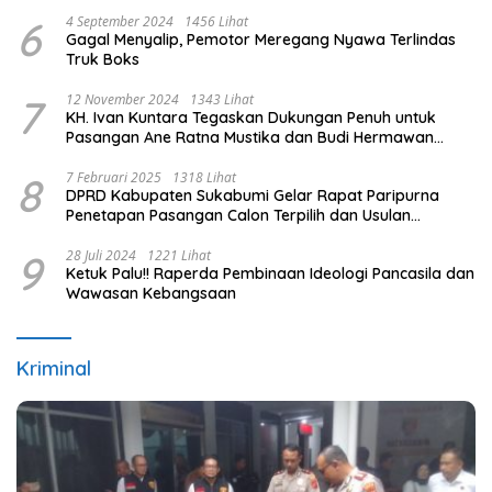
PB ESI
6
4 September 2024
1456 Lihat
Gagal Menyalip, Pemotor Meregang Nyawa Terlindas
Truk Boks
7
12 November 2024
1343 Lihat
KH. Ivan Kuntara Tegaskan Dukungan Penuh untuk
Pasangan Ane Ratna Mustika dan Budi Hermawan
pada Pilkada Purwakarta 2024
8
7 Februari 2025
1318 Lihat
DPRD Kabupaten Sukabumi Gelar Rapat Paripurna
Penetapan Pasangan Calon Terpilih dan Usulan
Pemberhentian Pejabat Eksekutif
9
28 Juli 2024
1221 Lihat
Ketuk Palu!! Raperda Pembinaan Ideologi Pancasila dan
Wawasan Kebangsaan
Kriminal