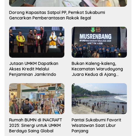
Dorong Kapasitas Satpol PP, Pemkot Sukabumi
Gencarkan Pemberantasan Rokok Ilegal
Jutaan UMKM Dapatkan
Bukan Kaleng-kaleng,
Akses Kredit Melalui
Kecamatan Warudoyong
Penjaminan Jamkrindo
Juara Kedua di Ajang
Musrenbang Kecamatan
2025
Rumah BUMN di INACRAFT
Pantai Sukabumi Favorit
2025: Sinergi untuk UMKM
Wisatawan Saat Libur
Berdaya Saing Global
Panjang