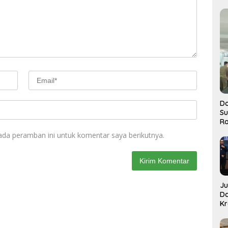
Do
S
Ro
ada peramban ini untuk komentar saya berikutnya.
J
D
Kr
Pe
J