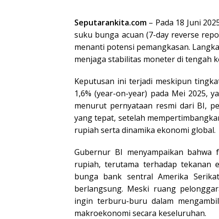
Seputarankita.com
– Pada 18 Juni 20
suku bunga acuan (7-day reverse repo 
menanti potensi pemangkasan. Langkah 
menjaga stabilitas moneter di tengah k
Keputusan ini terjadi meskipun tingkat
1,6% (year-on-year) pada Mei 2025, 
menurut pernyataan resmi dari BI, 
yang tepat, setelah mempertimbangkan b
rupiah serta dinamika ekonomi global.
Gubernur BI menyampaikan bahwa fo
rupiah, terutama terhadap tekanan e
bunga bank sentral Amerika Serika
berlangsung. Meski ruang pelonggar
ingin terburu-buru dalam mengambil
makroekonomi secara keseluruhan.