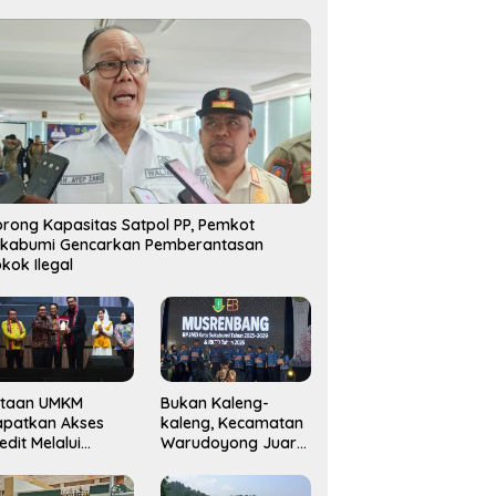
rong Kapasitas Satpol PP, Pemkot
ukabumi Gencarkan Pemberantasan
kok Ilegal
utaan UMKM
Bukan Kaleng-
apatkan Akses
kaleng, Kecamatan
edit Melalui
Warudoyong Juara
njaminan
Kedua di Ajang
amkrindo
Musrenbang