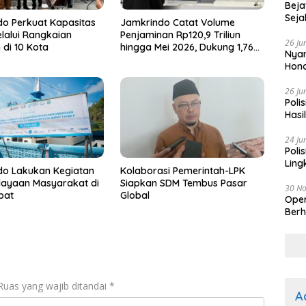
Beja
Seja
o Perkuat Kapasitas
Jamkrindo Catat Volume
alui Rangkaian
Penjaminan Rp120,9 Triliun
26 Ju
 di 10 Kota
hingga Mei 2026, Dukung 1,76
Nyam
Juta Pelaku Usaha
Hono
26 Ju
Poli
Hasi
Kep
24 Ju
Poli
Ling
do Lakukan Kegiatan
Kolaborasi Pemerintah-LPK
ayaan Masyarakat di
Siapkan SDM Tembus Pasar
30 N
pat
Global
Oper
Berh
Ruas yang wajib ditandai
*
A