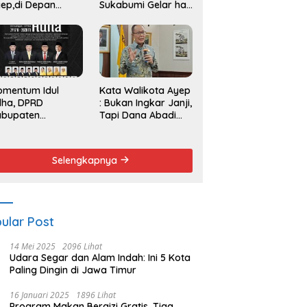
ep,di Depan
Sukabumi Gelar hak
endemo
Angket dan
Pemakzulan
Walikota
omentum Idul
Kata Walikota Ayep
dha, DPRD
: Bukan Ingkar Janji,
abupaten
Tapi Dana Abadi
kabumi Serukan
Sulit Diwujudkan
emangat Berbagi
n Persatuan
Selengkapnya
ular Post
14 Mei 2025
2096 Lihat
Udara Segar dan Alam Indah: Ini 5 Kota
Paling Dingin di Jawa Timur
16 Januari 2025
1896 Lihat
Program Makan Bergizi Gratis, Tiga