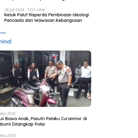
Terpilih dan Usulan Pemberhentian
Pejabat Eksekutif
28 Juli 2024
1221 Lihat
Ketuk Palu!! Raperda Pembinaan Ideologi
Pancasila dan Wawasan Kebangsaan
minal
stus 2026
s Bawa Anak, Pasutri Pelaku Curanmor di
bumi Ditangkap Polisi
stus 2026