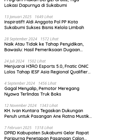
Lokasi Dapurnya di Sukabumi
13 Januari 2025
1649 Lihat
Inspiratif!! Aldi Anggota Pol PP Kota
Sukabumi Sukses Bisnis Kelola Limbah
28 September 2024
1572 Lihat
Naik Atau Tidak ke Tahap Penyidikan,
Bawaslu: Hasil Pemeriksaan Dugaan
Pidana Pemilu Diumumkan 1 Oktober
24 Juli 2024
1502 Lihat
Menjuarai H3RO Esports 5.0, Fnatic ONIC
Lolos Tahap IESF Asia Regional Qualifier
dan Masuk Tahap Seleknas PB ESI
4 September 2024
1456 Lihat
Gagal Menyalip, Pemotor Meregang
Nyawa Terlindas Truk Boks
12 November 2024
1343 Lihat
KH. Ivan Kuntara Tegaskan Dukungan
Penuh untuk Pasangan Ane Ratna Mustika
dan Budi Hermawan pada Pilkada
Purwakarta 2024
7 Februari 2025
1318 Lihat
DPRD Kabupaten Sukabumi Gelar Rapat
Paripurna Penetapan Pasangan Calon