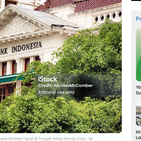
Po
Yo
S
In
La
ti Momen Tepat di Tengah Inflasi Renda. Foto : Ist