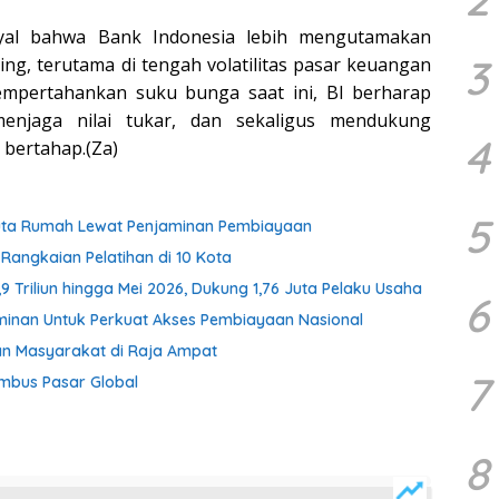
nyal bahwa Bank Indonesia lebih mengutamakan
3
asing, terutama di tengah volatilitas pasar keuangan
empertahankan suku bunga saat ini, BI berharap
 menjaga nilai tukar, dan sekaligus mendukung
4
bertahap.(Za)
5
uta Rumah Lewat Penjaminan Pembiayaan
Rangkaian Pelatihan di 10 Kota
Triliun hingga Mei 2026, Dukung 1,76 Juta Pelaku Usaha
6
aminan Untuk Perkuat Akses Pembiayaan Nasional
n Masyarakat di Raja Ampat
7
mbus Pasar Global
8