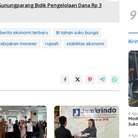
Gunungparang Bidik Pengelolaan Dana Rp 3
9
berita ekonomi terbaru
BI tahan suku bunga
Kri
kebijakan moneter
rupiah
stabilitas ekonomi
4 Agu
Modu
Suka
4 Agu