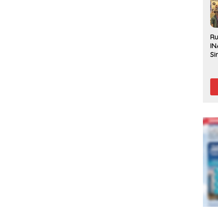
R
IN
Si
Be
Gl