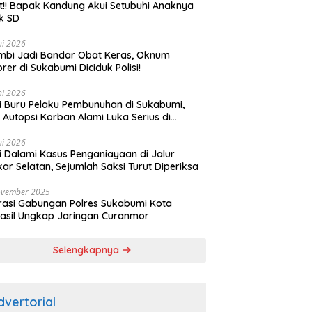
t!! Bapak Kandung Akui Setubuhi Anaknya
k SD
ni 2026
bi Jadi Bandar Obat Keras, Oknum
rer di Sukabumi Diciduk Polisi!
ni 2026
si Buru Pelaku Pembunuhan di Sukabumi,
l Autopsi Korban Alami Luka Serius di
ala
ni 2026
si Dalami Kasus Penganiayaan di Jalur
kar Selatan, Sejumlah Saksi Turut Diperiksa
ovember 2025
asi Gabungan Polres Sukabumi Kota
asil Ungkap Jaringan Curanmor
Selengkapnya
dvertorial