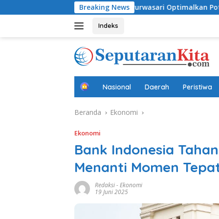
Langsung
 Dini
Desa Purwasari Optimalkan Potensi Lokal, Perk
Breaking News
ke
konten
Indeks
B
Nasional
Daerah
Peristiwa
e
r
Beranda
Ekonomi
a
n
d
Ekonomi
a
Bank Indonesia Taha
Menanti Momen Tepat 
Redaksi
-
Ekonomi
19 Juni 2025