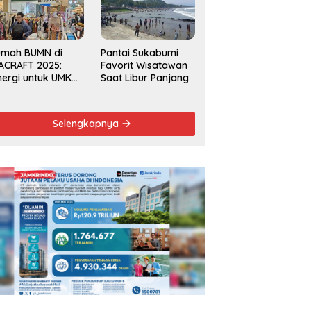
Kecamatan 2025
umah BUMN di
Pantai Sukabumi
ACRAFT 2025:
Favorit Wisatawan
nergi untuk UMKM
Saat Libur Panjang
rdaya Saing
obal
Selengkapnya