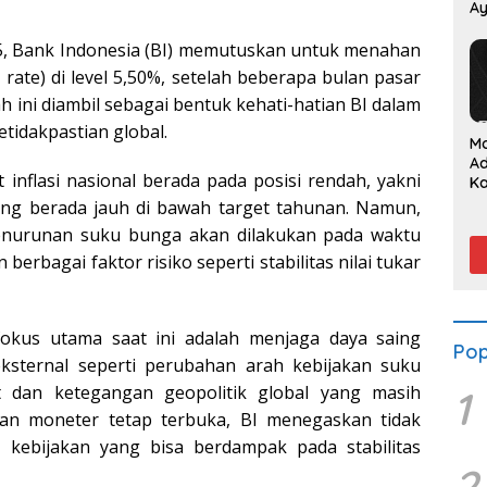
Ay
P
25, Bank Indonesia (BI) memutuskan untuk menahan
rate) di level 5,50%, setelah beberapa bulan pasar
ini diambil sebagai bentuk kehati-hatian BI dalam
etidakpastian global.
M
A
 inflasi nasional berada pada posisi rendah, yakni
K
Su
yang berada jauh di bawah target tahunan. Namun,
S
penurunan suku bunga akan dilakukan pada waktu
da
erbagai faktor risiko seperti stabilitas nilai tukar
kus utama saat ini adalah menjaga daya saing
Pop
ksternal seperti perubahan arah kebijakan suku
t dan ketegangan geopolitik global yang masih
1
an moneter tetap terbuka, BI menegaskan tidak
 kebijakan yang bisa berdampak pada stabilitas
2